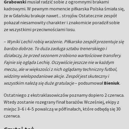
Grabowski
musiał radzić sobie z ogromnymi brakami
kadrowymi. W pewnym momencie piłkarska Polska śmiała się,
że w Gdańsku brakuje nawet... strojów. Ostatecznie zespół
pokazał niesamowity charakter i znakomicie poradził sobie
ze wszystkimi przeciwnościami losu.
–
Wyniki Lechii robią wrażenie. Piłkarsko zespół prezentuje się
bardzo dobrze. To duża zasługa sztabu trenerskiego i
działaczy, że przed sezonem zrobiono wartościowe transfery.
Fajnie się ogląda Lechię. Oczywiście jeszcze nie w każdym
meczu, ale w większości z nich oglądamy techniczny futbol,
widzimy wielopodaniowe akcje. Zespół jest skuteczny i
wszystkim należą się duże gratulacje
– podsumował
Bieniuk
.
Ostatniego z ekstraklasowiczów poznamy dopiero 2 czerwca.
Wtedy zostanie rozegrany finał barażów. Wcześniej, ekipy z
miejsc 3–6 i 4–5 powalczą w półfinałach, które odbędą się 30
czerwca.