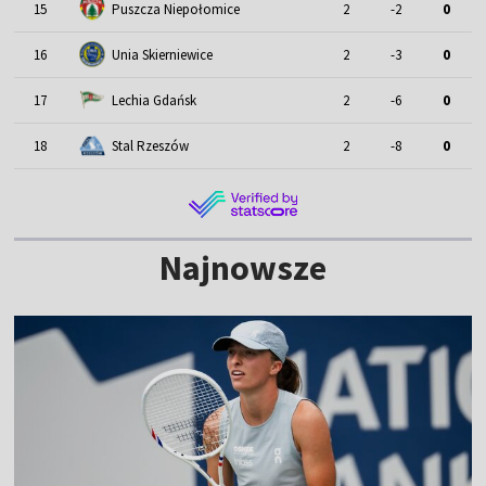
15
Puszcza Niepołomice
2
-2
0
16
Unia Skierniewice
2
-3
0
17
Lechia Gdańsk
2
-6
0
18
Stal Rzeszów
2
-8
0
Najnowsze