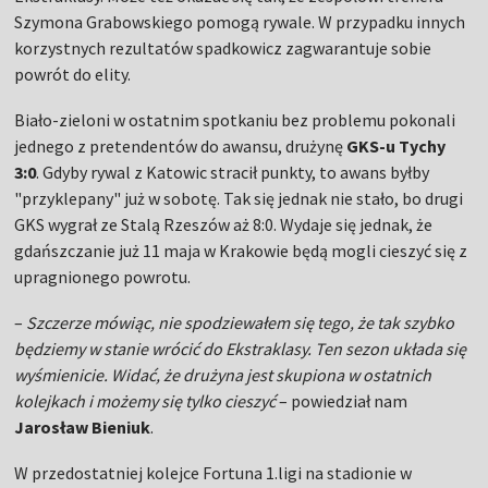
Szymona Grabowskiego pomogą rywale. W przypadku innych
korzystnych rezultatów spadkowicz zagwarantuje sobie
powrót do elity.
Biało-zieloni w ostatnim spotkaniu bez problemu pokonali
jednego z pretendentów do awansu, drużynę
GKS-u Tychy
3:0
. Gdyby rywal z Katowic stracił punkty, to awans byłby
"przyklepany" już w sobotę. Tak się jednak nie stało, bo drugi
GKS wygrał ze Stalą Rzeszów aż 8:0. Wydaje się jednak, że
gdańszczanie już 11 maja w Krakowie będą mogli cieszyć się z
upragnionego powrotu.
–
Szczerze mówiąc, nie spodziewałem się tego, że tak szybko
będziemy w stanie wrócić do Ekstraklasy. Ten sezon układa się
wyśmienicie. Widać, że drużyna jest skupiona w ostatnich
kolejkach i możemy się tylko cieszyć
– powiedział nam
Jarosław Bieniuk
.
W przedostatniej kolejce Fortuna 1.ligi na stadionie w