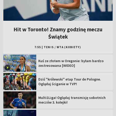
Hit w Toronto! Znamy godzinę meczu
Świątek
7:55
|
TENIS
/
WTA (KOBIETY)
Kuś ze złotem w Oregonie: byłam bardzo
zestresowana [WIDEO]
Dziś "królewski" etap Tour de Pologne.
Oglądaj ściganie w TVP!
Multi1Liga! Oglądaj transmisję sobotnich
meczów 3. kolejki!