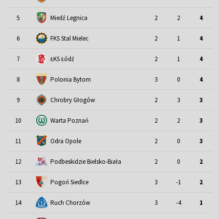
5
Miedź Legnica
2
2
4
6
FKS Stal Mielec
2
1
4
7
ŁKS Łódź
2
1
4
8
Polonia Bytom
3
0
4
9
Chrobry Głogów
2
3
3
10
Warta Poznań
2
2
3
11
Odra Opole
2
0
3
12
Podbeskidzie Bielsko-Biała
2
0
2
13
Pogoń Siedlce
3
-1
2
14
Ruch Chorzów
3
-4
1