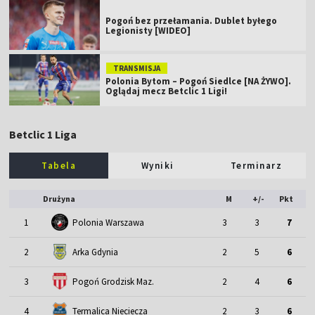
Pogoń bez przełamania. Dublet byłego
Legionisty [WIDEO]
TRANSMISJA
Polonia Bytom – Pogoń Siedlce [NA ŻYWO].
Oglądaj mecz Betclic 1 Ligi!
Betclic 1 Liga
Tabela
Wyniki
Terminarz
Drużyna
M
+/-
Pkt
1
Polonia Warszawa
3
3
7
2
Arka Gdynia
2
5
6
3
Pogoń Grodzisk Maz.
2
4
6
4
Termalica Nieciecza
2
3
6