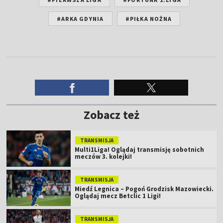
#ARKA GDYNIA
#PIŁKA NOŻNA
Zobacz też
TRANSMISJA
Multi1Liga! Oglądaj transmisję sobotnich
meczów 3. kolejki!
TRANSMISJA
Miedź Legnica – Pogoń Grodzisk Mazowiecki.
Oglądaj mecz Betclic 1 Ligi!
TRANSMISJA