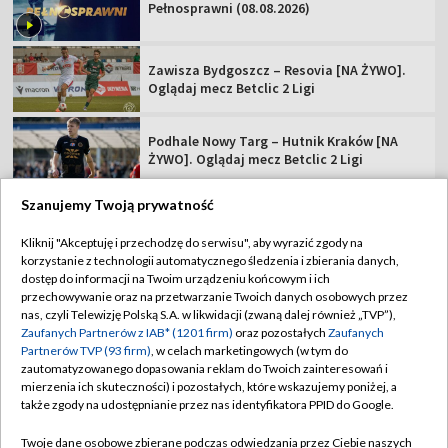
Pełnosprawni (08.08.2026)
Zawisza Bydgoszcz – Resovia [NA ŻYWO].
Oglądaj mecz Betclic 2 Ligi
Podhale Nowy Targ – Hutnik Kraków [NA
ŻYWO]. Oglądaj mecz Betclic 2 Ligi
Szanujemy Twoją prywatność
Kliknij "Akceptuję i przechodzę do serwisu", aby wyrazić zgody na
korzystanie z technologii automatycznego śledzenia i zbierania danych,
TVP
dostęp do informacji na Twoim urządzeniu końcowym i ich
Abonament TVP
Regulamin TVP
przechowywanie oraz na przetwarzanie Twoich danych osobowych przez
nas, czyli Telewizję Polską S.A. w likwidacji (zwaną dalej również „TVP”),
Polityka prywatności
Sklep TVP
Zaufanych Partnerów z IAB* (1201 firm)
oraz pozostałych
Zaufanych
Partnerów TVP (93 firm)
, w celach marketingowych (w tym do
Biuro Reklamy
Moje zgody
zautomatyzowanego dopasowania reklam do Twoich zainteresowań i
mierzenia ich skuteczności) i pozostałych, które wskazujemy poniżej, a
Oferta Handlowa
Biuro reklamy
także zgody na udostępnianie przez nas identyfikatora PPID do Google.
Telegazeta ogłoszenia
Kontakt
Twoje dane osobowe zbierane podczas odwiedzania przez Ciebie naszych