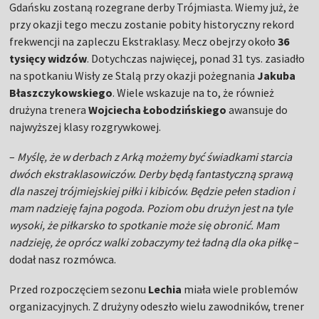
Gdańsku zostaną rozegrane derby Trójmiasta. Wiemy już, że
przy okazji tego meczu zostanie pobity historyczny rekord
frekwencji na zapleczu Ekstraklasy. Mecz obejrzy około
36
tysięcy widzów
. Dotychczas najwięcej, ponad 31 tys. zasiadło
na spotkaniu Wisły ze Stalą przy okazji pożegnania
Jakuba
Błaszczykowskiego
. Wiele wskazuje na to, że również
drużyna trenera
Wojciecha Łobodzińskiego
awansuje do
najwyższej klasy rozgrywkowej.
–
Myślę, że w derbach z Arką możemy być świadkami starcia
dwóch ekstraklasowiczów. Derby będą fantastyczną sprawą
dla naszej trójmiejskiej piłki i kibiców. Będzie pełen stadion i
mam nadzieję fajna pogoda. Poziom obu drużyn jest na tyle
wysoki, że piłkarsko to spotkanie może się obronić. Mam
nadzieję, że oprócz walki zobaczymy też ładną dla oka piłkę
–
dodał nasz rozmówca.
Przed rozpoczęciem sezonu
Lechia
miała wiele problemów
organizacyjnych. Z drużyny odeszło wielu zawodników, trener