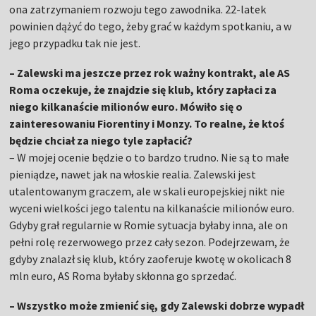
ona zatrzymaniem rozwoju tego zawodnika. 22-latek
powinien dążyć do tego, żeby grać w każdym spotkaniu, a w
jego przypadku tak nie jest.
– Zalewski ma jeszcze przez rok ważny kontrakt, ale AS
Roma oczekuje, że znajdzie się klub, który zapłaci za
niego kilkanaście milionów euro. Mówiło się o
zainteresowaniu Fiorentiny i Monzy. To realne, że ktoś
będzie chciał za niego tyle zapłacić?
– W mojej ocenie będzie o to bardzo trudno. Nie są to małe
pieniądze, nawet jak na włoskie realia. Zalewski jest
utalentowanym graczem, ale w skali europejskiej nikt nie
wyceni wielkości jego talentu na kilkanaście milionów euro.
Gdyby grał regularnie w Romie sytuacja byłaby inna, ale on
pełni rolę rezerwowego przez cały sezon. Podejrzewam, że
gdyby znalazł się klub, który zaoferuje kwotę w okolicach 8
mln euro, AS Roma byłaby skłonna go sprzedać.
– Wszystko może zmienić się, gdy Zalewski dobrze wypadł