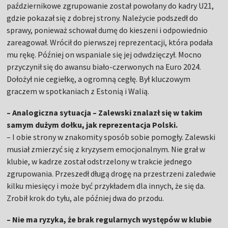
październikowe zgrupowanie został powołany do kadry U21,
gdzie pokazał się z dobrej strony. Należycie podszedł do
sprawy, ponieważ schował dumę do kieszeni i odpowiednio
zareagował. Wrócił do pierwszej reprezentacji, która podała
mu rękę. Później on wspaniale się jej odwdzięczył. Mocno
przyczynił się do awansu biało-czerwonych na Euro 2024.
Dołożył nie cegiełkę, a ogromną cegłę. Był kluczowym
graczem w spotkaniach z Estonią i Walią.
– Analogiczna sytuacja – Zalewski znalazł się w takim
samym dużym dołku, jak reprezentacja Polski.
– I obie strony w znakomity sposób sobie pomogły. Zalewski
musiał zmierzyć się z kryzysem emocjonalnym. Nie grał w
klubie, w kadrze został odstrzelony w trakcie jednego
zgrupowania. Przeszedł długą drogę na przestrzeni zaledwie
kilku miesięcy i może być przykładem dla innych, że się da.
Zrobił krok do tyłu, ale później dwa do przodu.
– Nie ma ryzyka, że brak regularnych występów w klubie