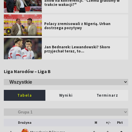
Show na konferencji. "Czemu graliśmy w
trakcie wakacji?"
Polacy zremisowali z Nigerią. Urban
dostrzega pozytywy
Jan Bednarek: Lewandowski? Skoro
przyjechał teraz, to…
Liga Narodów – Liga B
Tabela
Wyniki
Terminarz
Drużyna
M
+/-
Pkt