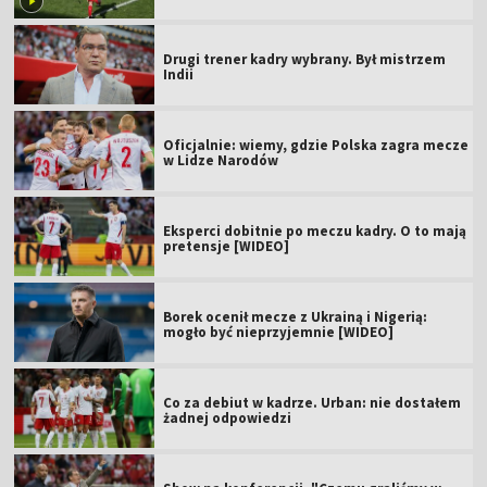
Drugi trener kadry wybrany. Był mistrzem
Indii
Oficjalnie: wiemy, gdzie Polska zagra mecze
w Lidze Narodów
Eksperci dobitnie po meczu kadry. O to mają
pretensje [WIDEO]
Borek ocenił mecze z Ukrainą i Nigerią:
mogło być nieprzyjemnie [WIDEO]
Co za debiut w kadrze. Urban: nie dostałem
żadnej odpowiedzi