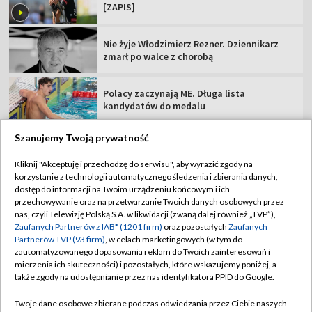
[ZAPIS]
Nie żyje Włodzimierz Rezner. Dziennikarz
zmarł po walce z chorobą
Polacy zaczynają ME. Długa lista
kandydatów do medalu
Szanujemy Twoją prywatność
Kliknij "Akceptuję i przechodzę do serwisu", aby wyrazić zgody na
korzystanie z technologii automatycznego śledzenia i zbierania danych,
TVP
dostęp do informacji na Twoim urządzeniu końcowym i ich
Abonament TVP
Regulamin TVP
przechowywanie oraz na przetwarzanie Twoich danych osobowych przez
nas, czyli Telewizję Polską S.A. w likwidacji (zwaną dalej również „TVP”),
Polityka prywatności
Sklep TVP
Zaufanych Partnerów z IAB* (1201 firm)
oraz pozostałych
Zaufanych
Partnerów TVP (93 firm)
, w celach marketingowych (w tym do
Biuro Reklamy
Moje zgody
zautomatyzowanego dopasowania reklam do Twoich zainteresowań i
mierzenia ich skuteczności) i pozostałych, które wskazujemy poniżej, a
Oferta Handlowa
Biuro reklamy
także zgody na udostępnianie przez nas identyfikatora PPID do Google.
Telegazeta ogłoszenia
Kontakt
Twoje dane osobowe zbierane podczas odwiedzania przez Ciebie naszych