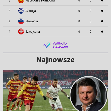
1
Macedonia Północna
0
0
0
2
Szkocja
0
0
0
3
Słowenia
0
0
0
4
Szwajcaria
0
0
0
Najnowsze