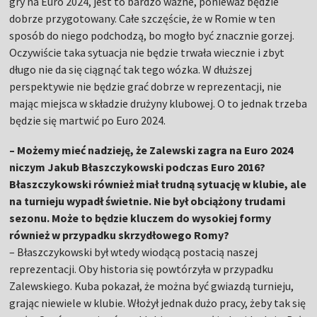
gry na Euro 2024, jest to bardzo ważne, ponieważ będzie
dobrze przygotowany. Całe szczęście, że w Romie w ten
sposób do niego podchodzą, bo mogło być znacznie gorzej.
Oczywiście taka sytuacja nie będzie trwała wiecznie i zbyt
długo nie da się ciągnąć tak tego wózka. W dłuższej
perspektywie nie będzie grać dobrze w reprezentacji, nie
mając miejsca w składzie drużyny klubowej. O to jednak trzeba
będzie się martwić po Euro 2024.
– Możemy mieć nadzieję, że Zalewski zagra na Euro 2024
niczym Jakub Błaszczykowski podczas Euro 2016?
Błaszczykowski również miał trudną sytuację w klubie, ale
na turnieju wypadł świetnie. Nie był obciążony trudami
sezonu. Może to będzie kluczem do wysokiej formy
również w przypadku skrzydłowego Romy?
– Błaszczykowski był wtedy wiodącą postacią naszej
reprezentacji. Oby historia się powtórzyła w przypadku
Zalewskiego. Kuba pokazał, że można być gwiazdą turnieju,
grając niewiele w klubie. Włożył jednak dużo pracy, żeby tak się