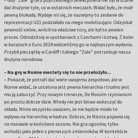
– Gdy "Zale" grał u poprzedniego selekcjonera nie był w stanie
dać drużynie tyle, co w ostatnich meczach. Widać było, że miał
pewną blokadę. Wydaje mi się, że nazwijmy to zesłanie do
reprezentacji U21 podziałało na niego mobilizująco. Odzyskał
pewność siebie, wrócił na właściwe tory, ale był to pewien
proces. Odrodził się w spotkaniach z Czechami i Łotwą. Z kolei
w barażach o Euro 2024 widzieliśmy go w najlepszym wydaniu.
Przybił pieczątkę w Cardiff i takiego "Zale" potrzebuje nasza
drużyna narodowa.
– Na grę w Romie niestety się to nie przełożyło...
– Pokazał, że potrafi dać wiele swojemu zespołowi, ale w
Romie widać, że ustalona jest pewna hierarchia i trudno jest
mu ją zaburzyć. Przy nowym trenerze, De Rossim rzymianom
po prostu dobrze idzie. Wtedy nie jest łatwo wskoczyć do
składu. Mimo wszystko uważam, że nie będzie miało to
wpływu na hierarchię w kadrze. Dobrze, że Nicola pojawia się
na murawie w końcówce sezonu. Nie gra ogonów, tylko
wchodzi jako jeden z pierwszych zmienników. W kontekście