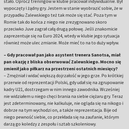
stało. Oprócz treningów w klubie pracował indywidualnie. Był
wypoczęty i żądny gry. Jestem w stanie wyobrazić sobie, że w
przypadku Zalewskiego też tak może się stać. Poza tym w
Romie tak do końca z niego nie zrezygnowano skoro
przeciwko Juve zagrał całą drugą połowę. Jeśli znakomicie
zaprezentuje się na Euro 2024, wtedy w klubie jego sytuacja
również może ulec zmianie. Może mieć to na to duży wpływ.
– Gdy pracował pan jako asystent trenera Sanotsa, miał
pan okazję z bliska obserwować Zalewskiego. Mocno się
zmienił jako piłkarz na przestrzeni ostatnich miesięcy?
– Zmężniał i widać większą dojrzałość w jego grze. Po krótkiej
przerwie od reprezentacji Polski, gdy udał się na zgrupowanie
kadry U21, dostrzegam w nim innego zawodnika. Wcześniej
nie widziałem u niego chęci brania na siebie ciężaru gry. Teraz
jest zdeterminowany, nie kalkuluje, nie ogląda się na nikogo i
dobrze na tym wychodzi on, a także reprezentacja. Bije od
niego pewność siebie, co przekłada się na zaufanie, którym
darzą go koledzy z zespołu i sztab szkoleniowy.