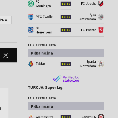
FC
FC Utrecht
12:30
Groningen
Ajax
PEC Zwolle
12:30
Amsterdam
OŻNA
sc
FC Twente
14:45
Heerenveen
14 SIERPNIA 2026
Piłka nożna
Sparta
Telstar
18:00
Rotterdam
TURCJA: Super Lig
14 SIERPNIA 2026
Piłka nożna
m
Galatasaray
Corum FK
18:30