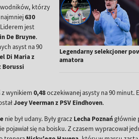
zawodników, którzy
 najmniej
630
Liderem jest
in De Bruyne
.
ych asyst na 90
Legendarny selekcjoner pow
el Di Maria z
amatora
z Borussi
ś
z wynikiem
0,48
oczekiwanej asysty na 90 minut. E
ostał
Joey Veerman z PSV Eindhoven
.
ge
nie był udany. Były gracz
Lecha Poznań
głównie p
e pojawiał się na boisku. Z czasem wypracował je
o trenera
Nicky'ego Hayena
, który w marcu zastą