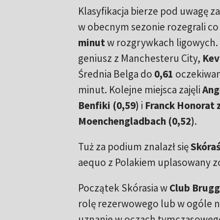
Klasyfikacja bierze pod uwagę 
w obecnym sezonie rozegrali co
minut
w rozgrywkach ligowych. 
geniusz z Manchesteru City,
Kev
Średnia Belga do
0,61
oczekiwan
minut. Kolejne miejsca zajęli
Ang
Benfiki (0,59)
i
Franck Honorat 
Moenchengladbach (0,52)
.
Tuż za podium znalazł się
Skóra
aequo z Polakiem uplasowany z
Początek Skórasia w
Club Brug
rolę rezerwowego lub w ogóle ni
uznanie w oczach tymczasoweg