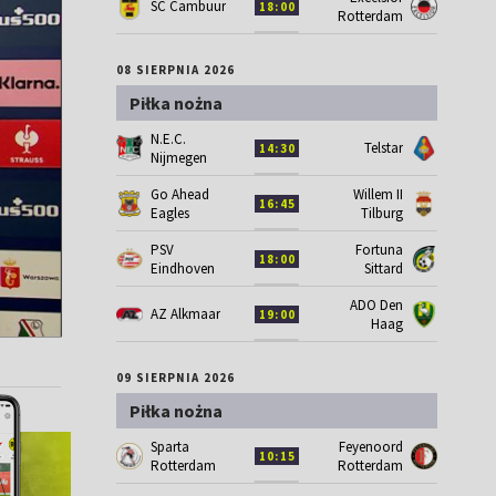
SC Cambuur
18:00
Rotterdam
08 SIERPNIA 2026
Piłka nożna
N.E.C.
Telstar
14:30
Nijmegen
Go Ahead
Willem II
16:45
Eagles
Tilburg
PSV
Fortuna
18:00
Eindhoven
Sittard
ADO Den
AZ Alkmaar
19:00
Haag
09 SIERPNIA 2026
Piłka nożna
Sparta
Feyenoord
10:15
Rotterdam
Rotterdam