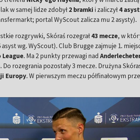
olak w samej lidze zdobył
2 bramki
i zaliczył
4 asyst
nsfermarkt; portal WyScout zalicza mu 2 asysty).
tkie rozgrywki, Skóraś rozegrał
43 mecze
, w któ
6 asyst wg. WyScout). Club Brugge zajmuje 1. miejs
o League
. Ma 2 punkty przewagi nad
Anderlechete
e
. Do rozegrania pozostały 3 mecze. Drużyna Skóra
ji Europy
. W pierwszym meczu półfinałowym prze