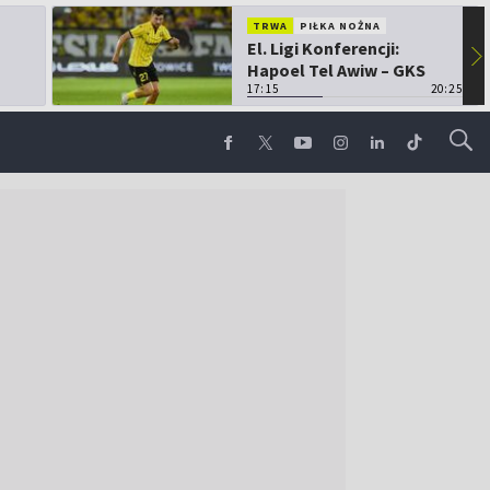
TRWA
PIŁKA NOŻNA
El. Ligi Konferencji:
▶
Hapoel Tel Awiw – GKS
Katowice
17:15
20:25