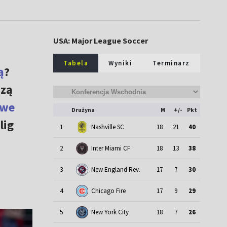
USA: Major League Soccer
Tabela
Wyniki
Terminarz
ą
?
szą
owe
Drużyna
M
+/-
Pkt
lig
1
Nashville SC
18
21
40
2
Inter Miami CF
18
13
38
3
New England Rev.
17
7
30
4
Chicago Fire
17
9
29
5
New York City
18
7
26