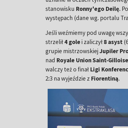
stanowisku
Ronny'ego Deilę
. P
występach (dane wg. portalu Tra
Jeśli weźmiemy pod uwagę wszys
strzelił
4 gole
i zaliczył
8 asyst
(
grupie mistrzowskiej
Jupiler Pr
nad
Royale Union Saint-Gillois
walczy też o finał
Ligi Konferenc
2:3 na wyjeździe z
Fiorentiną
.