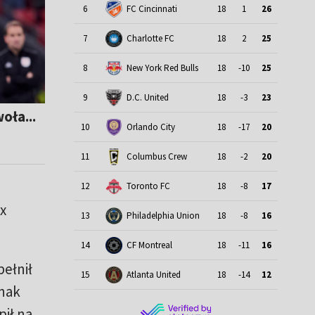
6
FC Cincinnati
18
1
26
7
Charlotte FC
18
2
25
8
New York Red Bulls
18
-10
25
9
D.C. United
18
-3
23
oła...
10
Orlando City
18
-17
20
11
Columbus Crew
18
-2
20
12
Toronto FC
18
-8
17
x
13
Philadelphia Union
18
-8
16
14
CF Montreal
18
-11
16
ełnił
15
Atlanta United
18
-14
12
dnak
pił na