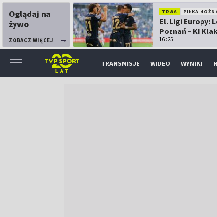
Oglądaj na
TRWA
PIŁKA NOŻN
El. Ligi Europy: 
żywo
Poznań – KI Kla
16:25
ZOBACZ WIĘCEJ
TRANSMISJE
WIDEO
WYNIKI
R