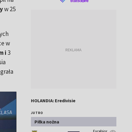
y
w 25
rych
ce w
m i
3
sia
grała
HOLANDIA: Eredivisie
JUTRO
Piłka nożna
Excelsior