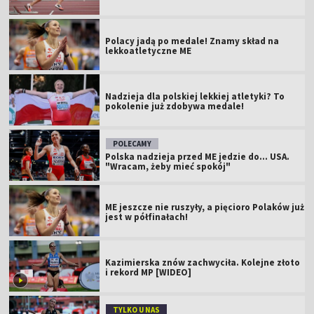
Polacy jadą po medale! Znamy skład na
lekkoatletyczne ME
Nadzieja dla polskiej lekkiej atletyki? To
pokolenie już zdobywa medale!
POLECAMY
Polska nadzieja przed ME jedzie do... USA.
"Wracam, żeby mieć spokój"
ME jeszcze nie ruszyły, a pięcioro Polaków już
jest w półfinałach!
Kazimierska znów zachwyciła. Kolejne złoto
i rekord MP [WIDEO]
TYLKO U NAS