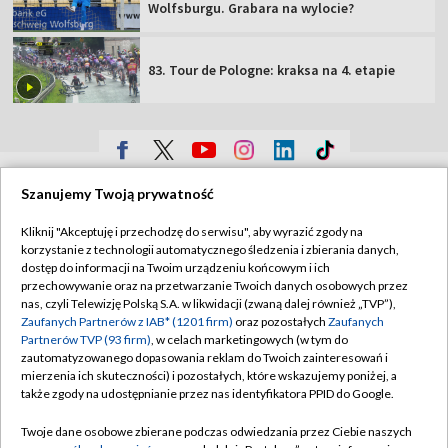
Wolfsburgu. Grabara na wylocie?
83. Tour de Pologne: kraksa na 4. etapie
TVP
Szanujemy Twoją prywatność
Abonament TVP
Regulamin TVP
Kliknij "Akceptuję i przechodzę do serwisu", aby wyrazić zgody na
Polityka prywatności
Sklep TVP
korzystanie z technologii automatycznego śledzenia i zbierania danych,
dostęp do informacji na Twoim urządzeniu końcowym i ich
Biuro Reklamy
Moje zgody
przechowywanie oraz na przetwarzanie Twoich danych osobowych przez
nas, czyli Telewizję Polską S.A. w likwidacji (zwaną dalej również „TVP”),
Oferta Handlowa
Biuro reklamy
Zaufanych Partnerów z IAB* (1201 firm)
oraz pozostałych
Zaufanych
Partnerów TVP (93 firm)
, w celach marketingowych (w tym do
Telegazeta ogłoszenia
Kontakt
zautomatyzowanego dopasowania reklam do Twoich zainteresowań i
Emisja w TVP
mierzenia ich skuteczności) i pozostałych, które wskazujemy poniżej, a
także zgody na udostępnianie przez nas identyfikatora PPID do Google.
Kanały
Rada Programowa
Twoje dane osobowe zbierane podczas odwiedzania przez Ciebie naszych
Ogłoszenia przetargowe