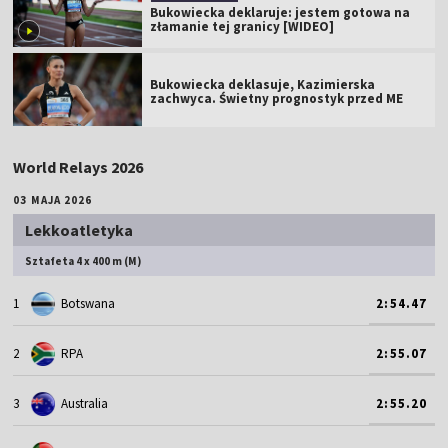
Bukowiecka deklaruje: jestem gotowa na
złamanie tej granicy [WIDEO]
Bukowiecka deklasuje, Kazimierska
zachwyca. Świetny prognostyk przed ME
World Relays 2026
03 MAJA 2026
Lekkoatletyka
Sztafeta 4 x 400 m (M)
1
Botswana
2:54.47
2
RPA
2:55.07
3
Australia
2:55.20