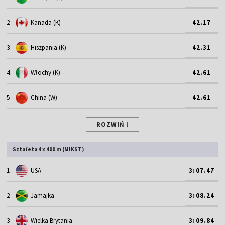
2
Kanada (K)
42.17
3
Hiszpania (K)
42.31
4
Włochy (K)
42.61
5
China (W)
42.61
ROZWIŃ
Sztafeta 4 x 400 m (MIKST)
1
USA
3:07.47
2
Jamajka
3:08.24
3
Wielka Brytania
3:09.84