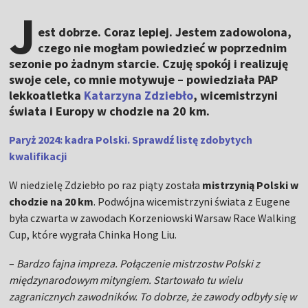
J
est dobrze. Coraz lepiej. Jestem zadowolona,
czego nie mogłam powiedzieć w poprzednim
sezonie po żadnym starcie. Czuję spokój i realizuję
swoje cele, co mnie motywuje – powiedziała PAP
lekkoatletka
Katarzyna Zdziebło
, wicemistrzyni
świata i Europy w chodzie na 20 km.
Paryż 2024: kadra Polski. Sprawdź listę zdobytych
kwalifikacji
W niedzielę Zdziebło po raz piąty została
mistrzynią Polski w
chodzie na 20 km
. Podwójna wicemistrzyni świata z Eugene
była czwarta w zawodach Korzeniowski Warsaw Race Walking
Cup, które wygrała Chinka Hong Liu.
–
Bardzo fajna impreza. Połączenie mistrzostw Polski z
międzynarodowym mityngiem. Startowało tu wielu
zagranicznych zawodników. To dobrze, że zawody odbyły się w