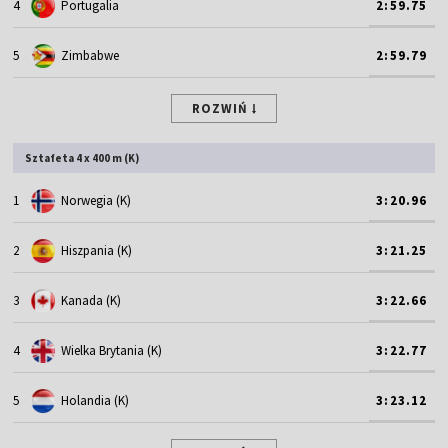
4
Portugalia
2:59.75
5
Zimbabwe
2:59.79
ROZWIŃ
Sztafeta 4 x 400 m (K)
1
Norwegia (K)
3:20.96
2
Hiszpania (K)
3:21.25
3
Kanada (K)
3:22.66
4
Wielka Brytania (K)
3:22.77
5
Holandia (K)
3:23.12