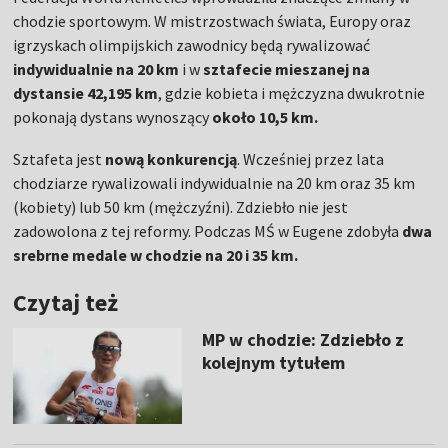
chodzie sportowym. W mistrzostwach świata, Europy oraz
igrzyskach olimpijskich zawodnicy będą rywalizować
indywidualnie na 20 km
i w
sztafecie mieszanej na
dystansie 42,195 km
, gdzie kobieta i mężczyzna dwukrotnie
pokonają dystans wynoszący
około 10,5 km.
Sztafeta jest
nową konkurencją
. Wcześniej przez lata
chodziarze rywalizowali indywidualnie na 20 km oraz 35 km
(kobiety) lub 50 km (mężczyźni). Zdziebło nie jest
zadowolona z tej reformy. Podczas MŚ w Eugene zdobyła
dwa
srebrne medale w chodzie na 20 i 35 km.
Czytaj też
MP w chodzie: Zdziebło z
kolejnym tytułem