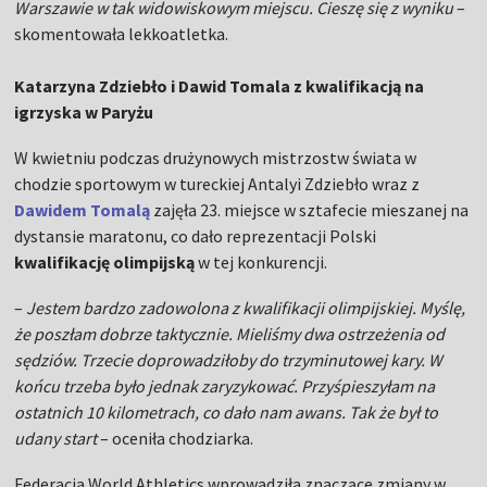
Warszawie w tak widowiskowym miejscu. Cieszę się z wyniku
–
skomentowała lekkoatletka.
Katarzyna Zdziebło i Dawid Tomala z kwalifikacją na
igrzyska w Paryżu
W kwietniu podczas drużynowych mistrzostw świata w
chodzie sportowym w tureckiej Antalyi Zdziebło wraz z
Dawidem Tomalą
zajęła 23. miejsce w sztafecie mieszanej na
dystansie maratonu, co dało reprezentacji Polski
kwalifikację olimpijską
w tej konkurencji.
–
Jestem bardzo zadowolona z kwalifikacji olimpijskiej. Myślę,
że poszłam dobrze taktycznie. Mieliśmy dwa ostrzeżenia od
sędziów. Trzecie doprowadziłoby do trzyminutowej kary. W
końcu trzeba było jednak zaryzykować. Przyśpieszyłam na
ostatnich 10 kilometrach, co dało nam awans. Tak że był to
udany start
– oceniła chodziarka.
Federacja World Athletics wprowadziła znaczące zmiany w