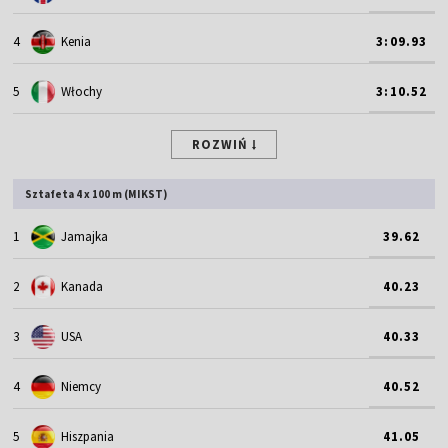
4
Kenia
3:09.93
5
Włochy
3:10.52
ROZWIŃ
Sztafeta 4 x 100 m (MIKST)
1
Jamajka
39.62
2
Kanada
40.23
3
USA
40.33
4
Niemcy
40.52
5
Hiszpania
41.05