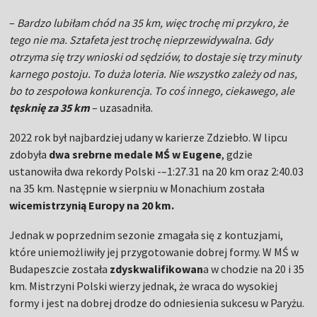
–
Bardzo lubiłam chód na 35 km, więc trochę mi przykro, że
tego nie ma. Sztafeta jest trochę nieprzewidywalna. Gdy
otrzyma się trzy wnioski od sędziów, to dostaje się trzy minuty
karnego postoju. To duża loteria. Nie wszystko zależy od nas,
bo to zespołowa konkurencja. To coś innego, ciekawego, ale
tęsknię za 35 km
– uzasadniła.
2022 rok był najbardziej udany w karierze Zdziebło. W lipcu
zdobyła
dwa srebrne medale MŚ w Eugene
, gdzie
ustanowiła dwa rekordy Polski -–1:27.31 na 20 km oraz 2:40.03
na 35 km. Następnie w sierpniu w Monachium została
wicemistrzynią Europy na 20 km.
Jednak w poprzednim sezonie zmagała się z kontuzjami,
które uniemożliwiły jej przygotowanie dobrej formy. W MŚ w
Budapeszcie została
zdyskwalifikowan
a w chodzie na 20 i 35
km. Mistrzyni Polski wierzy jednak, że wraca do wysokiej
formy i jest na dobrej drodze do odniesienia sukcesu w Paryżu.