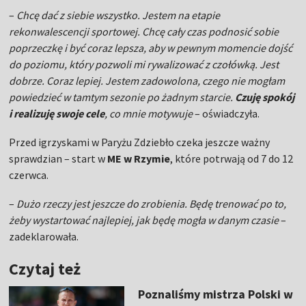
–
Chcę dać z siebie wszystko. Jestem na etapie
rekonwalescencji sportowej. Chcę cały czas podnosić sobie
poprzeczkę i być coraz lepsza, aby w pewnym momencie dojść
do poziomu, który pozwoli mi rywalizować z czołówką. Jest
dobrze. Coraz lepiej. Jestem zadowolona, czego nie mogłam
powiedzieć w tamtym sezonie po żadnym starcie.
Czuję spokój
i realizuję swoje cele
, co mnie motywuje
– oświadczyła.
Przed igrzyskami w Paryżu Zdziebło czeka jeszcze ważny
sprawdzian – start w
ME w Rzymie
, które potrwają od 7 do 12
czerwca.
–
Dużo rzeczy jest jeszcze do zrobienia. Będę trenować po to,
żeby wystartować najlepiej, jak będę mogła w danym czasie
–
zadeklarowała.
Czytaj też
Poznaliśmy mistrza Polski w