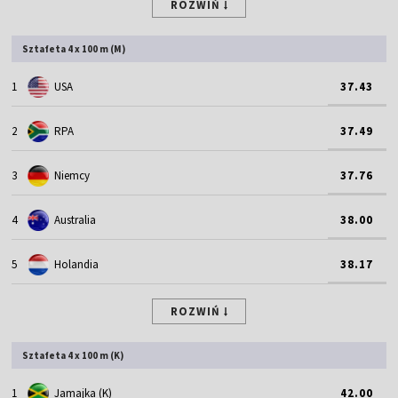
ROZWIŃ
Sztafeta 4 x 100 m (M)
1
USA
37.43
2
RPA
37.49
3
Niemcy
37.76
4
Australia
38.00
5
Holandia
38.17
ROZWIŃ
Sztafeta 4 x 100 m (K)
1
Jamajka (K)
42.00