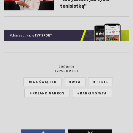
tenisistką"
Pobierz aplikację
TVP SPORT
ŹRÓDŁO:
TVPSPORT.PL
#IGA ŚWIĄTEK
#WTA
#TENIS
#ROLAND GARROS
#RANKING WTA