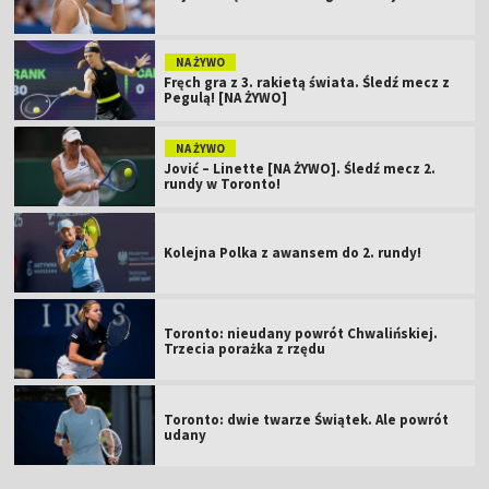
NA ŻYWO
Fręch gra z 3. rakietą świata. Śledź mecz z
Pegulą! [NA ŻYWO]
NA ŻYWO
Jović – Linette [NA ŻYWO]. Śledź mecz 2.
rundy w Toronto!
Kolejna Polka z awansem do 2. rundy!
Toronto: nieudany powrót Chwalińskiej.
Trzecia porażka z rzędu
Toronto: dwie twarze Świątek. Ale powrót
udany