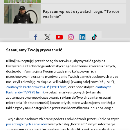
Papszun wprost o rywalach Legii. "To robi
wrażenie"
TVP
Szanujemy Twoją prywatność
Abonament TVP
Regulamin TVP
Kliknij "Akceptuję i przechodzę do serwisu", aby wyrazić zgody na
Polityka prywatności
Sklep TVP
korzystanie z technologii automatycznego śledzenia i zbierania danych,
dostęp do informacji na Twoim urządzeniu końcowym i ich
Biuro Reklamy
Moje zgody
przechowywanie oraz na przetwarzanie Twoich danych osobowych przez
nas, czyli Telewizję Polską S.A. w likwidacji (zwaną dalej również „TVP”),
Oferta Handlowa
Biuro reklamy
Zaufanych Partnerów z IAB* (1201 firm)
oraz pozostałych
Zaufanych
Partnerów TVP (93 firm)
, w celach marketingowych (w tym do
Telegazeta ogłoszenia
Kontakt
zautomatyzowanego dopasowania reklam do Twoich zainteresowań i
mierzenia ich skuteczności) i pozostałych, które wskazujemy poniżej, a
Emisja w TVP
także zgody na udostępnianie przez nas identyfikatora PPID do Google.
Kanały
Rada Programowa
Twoje dane osobowe zbierane podczas odwiedzania przez Ciebie naszych
Ogłoszenia przetargowe
poszczególnych serwisów
zwanych dalej „Portalem”, w tym informacje
©2026 Telewizja Polska Spółka Akcyjna w likwidacji
zapisywane za pomocą technologii takich jak: pliki cookie, sygnalizatory