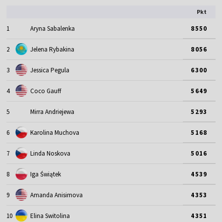
Pkt
1
Aryna Sabalenka
8550
2
Jelena Rybakina
8056
3
Jessica Pegula
6300
4
Coco Gauff
5649
5
Mirra Andriejewa
5293
6
Karolina Muchova
5168
7
Linda Noskova
5016
8
Iga Świątek
4539
9
Amanda Anisimova
4353
10
Elina Switolina
4351