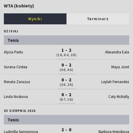
WTA (kobiety)
Wyniki
Terminarz
DZISIAJ
Tenis
1 - 2
Alycia Parks
Alexandra Eala
(1:6, 6:4, 2:6)
0 - 2
Sorana Cirstea
Maya Joint
(4:6, 4:6)
0 - 2
Renata Zarazua
Leylah Fernandez
(2:6, 2:6)
0 - 2
Linda Noskova
Caty McNally
(6:7, 1:6)
05 SIERPNIA 2026
Tenis
2 - 0
Ludmilla Samsonova
Barbora Krejcikova