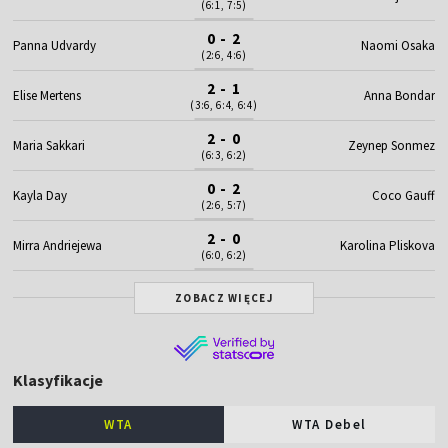
(6:1, 7:5)
0 - 2
Panna Udvardy
Naomi Osaka
(2:6, 4:6)
2 - 1
Elise Mertens
Anna Bondar
(3:6, 6:4, 6:4)
2 - 0
Maria Sakkari
Zeynep Sonmez
(6:3, 6:2)
0 - 2
Kayla Day
Coco Gauff
(2:6, 5:7)
2 - 0
Mirra Andriejewa
Karolina Pliskova
(6:0, 6:2)
ZOBACZ WIĘCEJ
Klasyfikacje
WTA
WTA Debel