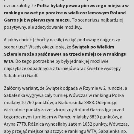
oznaczałoby, że
Polka byłaby pewna pierwszego miejsca w
rankingu nawet po porażce w wielkoszlemowym Roland
Garros już w pierwszym meczu.
To scenariusz najbardziej
pozytywny, ale zdecydowanie możliwy.
A jakby chcieć (choćby na siłę) wziąć pod uwagę najgorszy
scenariusz? Wtedy okazuje się, że
Świątek po Wielkim
Szlemie może spaść nawet na trzecie miejsce w rankingu
WTA.
Do tego potrzebne by były jednak jej możliwie
najszybsze odpadnięcia z turniejów oraz świetne występy
Sabalenki i Gauff.
Załóżmy wariant, że Świątek odpada w Rzymie w 2. rundzie, a
Sabalenka wygrywa cały turniej. Wówczas w rankingu Polka
miałaby 10 760 punktów, a Białorusinka 8488. Odejmując
wirtualnie punkty za zeszłoroczny Roland Garros Iga przed
tegorocznym turniejem w Paryżu miałaby 8830 punktów, a
Aryna 7778. Różnica wynosiłaby zatem 1052 punkty. Wówczas,
aby przejąć miejsce na szczycie rankingu WTA, Sabalenka np.