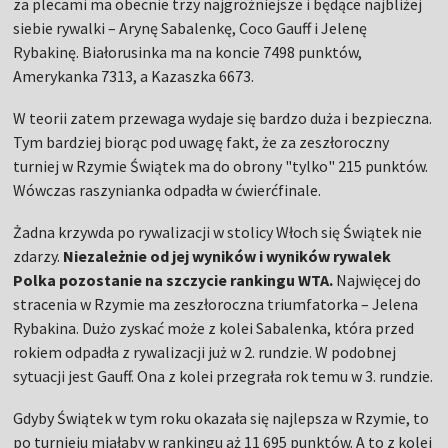
za plecami ma obecnie trzy najgroźniejsze i będące najbliżej
siebie rywalki – Arynę Sabalenkę, Coco Gauff i Jelenę
Rybakinę. Białorusinka ma na koncie 7498 punktów,
Amerykanka 7313, a Kazaszka 6673.
W teorii zatem przewaga wydaje się bardzo duża i bezpieczna.
Tym bardziej biorąc pod uwagę fakt, że za zeszłoroczny
turniej w Rzymie Świątek ma do obrony "tylko" 215 punktów.
Wówczas raszynianka odpadła w ćwierćfinale.
Żadna krzywda po rywalizacji w stolicy Włoch się Świątek nie
zdarzy.
Niezależnie od jej wyników i wyników rywalek
Polka pozostanie na szczycie rankingu WTA.
Najwięcej do
stracenia w Rzymie ma zeszłoroczna triumfatorka – Jelena
Rybakina. Dużo zyskać może z kolei Sabalenka, która przed
rokiem odpadła z rywalizacji już w 2. rundzie. W podobnej
sytuacji jest Gauff. Ona z kolei przegrała rok temu w 3. rundzie.
Gdyby Świątek w tym roku okazała się najlepsza w Rzymie, to
po turnieju miałaby w rankingu aż 11 695 punktów. A to z kolei