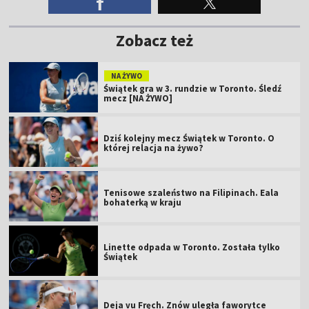
Zobacz też
NA ŻYWO
Świątek gra w 3. rundzie w Toronto. Śledź
mecz [NA ŻYWO]
Dziś kolejny mecz Świątek w Toronto. O
której relacja na żywo?
Tenisowe szaleństwo na Filipinach. Eala
bohaterką w kraju
Linette odpada w Toronto. Została tylko
Świątek
Deja vu Fręch. Znów uległa faworytce