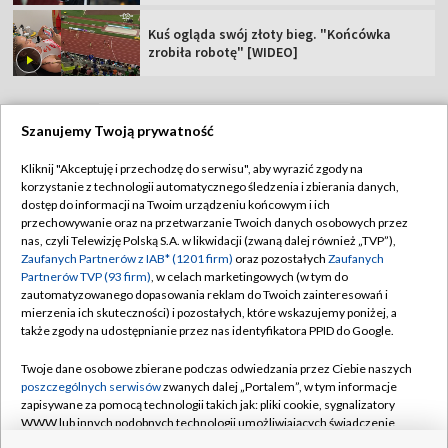
Kuś ogląda swój złoty bieg. "Końcówka
zrobiła robotę" [WIDEO]
Szanujemy Twoją prywatność
TVP
Kliknij "Akceptuję i przechodzę do serwisu", aby wyrazić zgody na
korzystanie z technologii automatycznego śledzenia i zbierania danych,
Abonament TVP
Regulamin TVP
dostęp do informacji na Twoim urządzeniu końcowym i ich
Polityka prywatności
Sklep TVP
przechowywanie oraz na przetwarzanie Twoich danych osobowych przez
nas, czyli Telewizję Polską S.A. w likwidacji (zwaną dalej również „TVP”),
Biuro Reklamy
Moje zgody
Zaufanych Partnerów z IAB* (1201 firm)
oraz pozostałych
Zaufanych
Partnerów TVP (93 firm)
, w celach marketingowych (w tym do
Oferta Handlowa
Biuro reklamy
zautomatyzowanego dopasowania reklam do Twoich zainteresowań i
mierzenia ich skuteczności) i pozostałych, które wskazujemy poniżej, a
Telegazeta ogłoszenia
Kontakt
także zgody na udostępnianie przez nas identyfikatora PPID do Google.
Emisja w TVP
Twoje dane osobowe zbierane podczas odwiedzania przez Ciebie naszych
Kanały
Rada Programowa
poszczególnych serwisów
zwanych dalej „Portalem”, w tym informacje
zapisywane za pomocą technologii takich jak: pliki cookie, sygnalizatory
Ogłoszenia przetargowe
WWW lub innych podobnych technologii umożliwiających świadczenie
©2026 Telewizja Polska Spółka Akcyjna w likwidacji
dopasowanych i bezpiecznych usług, personalizację treści oraz reklam,
Akademia Telewizyjna