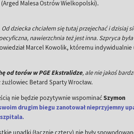
 (Arged Malesa Ostrów Wielkopolski).
d dziecka chciałem się tutaj przejechać i dzisiaj si
pecyficzna, nawierzchnia też jest inna. Szpryca była
owiedział Marcel Kowolik, któremu indywidualnie
chę od torów w PGE Ekstralidze
, ale nie jakoś bard
 żużlowiec Betard Sparty Wrocław.
ścią nie będzie pozytywnie wspominać
Szymon
swoim drugim biegu zanotował nieprzyjemny upa
szpitala.
stkie upadki (łącznie cztery) nie były spowodowan