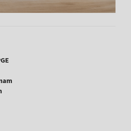
PGE
 nam
m