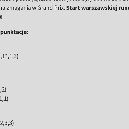
na zmagania w Grand Prix.
Start warszawskiej run
0!
punktacja:
,1*,1,3)
)
,2)
1,1)
2,3,3)