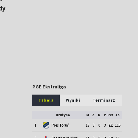
dy
PGE Ekstraliga
Tabela
Wyniki
Terminarz
Drużyna
M
Z
R
P
Pkt
+/-
1
Pres Toruń
12
9
0
3
22
115