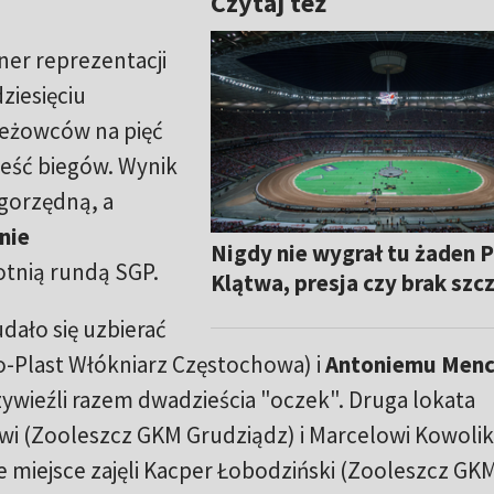
Czytaj też
ner reprezentacji
dziesięciu
ieżowców na pięć
ześć biegów. Wynik
gorzędną, a
nie
Nigdy nie wygrał tu żaden P
tnią rundą SGP.
Klątwa, presja czy brak szc
dało się uzbierać
-Plast Włókniarz Częstochowa) i
Antoniemu Menc
ywieźli razem dwadzieścia "oczek". Druga lokata
wi (Zooleszcz GKM Grudziądz) i Marcelowi Kowoli
e miejsce zajęli Kacper Łobodziński (Zooleszcz GK