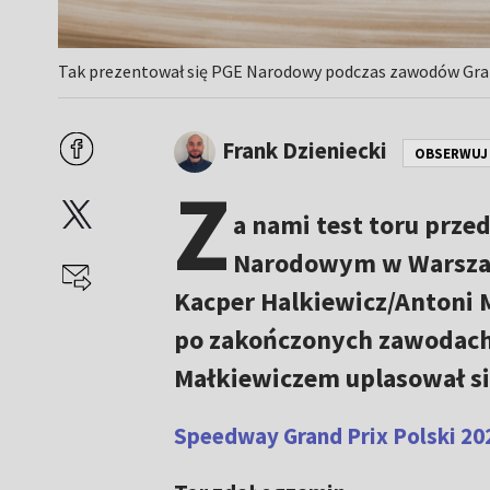
Tak prezentował się PGE Narodowy podczas zawodów Grand
Frank Dzieniecki
OBSERWUJ
Z
a nami test toru prze
Narodowym w Warszaw
Kacper Halkiewicz/Antoni M
po zakończonych zawodac
Małkiewiczem uplasował się
Speedway Grand Prix Polski 202