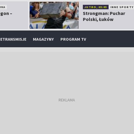
YKA
JUTRO, 05:45
INNE SPORTY
egon –
Strongman: Puchar
Polski, Łuków
ETRANSMISJE
MAGAZYNY
PROGRAM TV