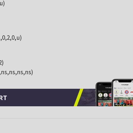
,u)
,0,2,0,u)
2)
,ns,ns,ns,ns)
RT