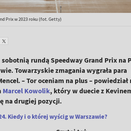
 Prix w 2023 roku (fot. Getty)
d sobotnią rundą Speedway Grand Prix na 
ie. Towarzyskie zmagania wygrała para
encel. – Tor oceniam na plus – powiedział
h
Marcel Kowolik
, który w duecie z Kevine
 na drugiej pozycji.
4. Kiedy i o której wyścig w Warszawie?