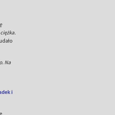
ę
 ciężka.
 udało
zo. Na
dek i
e