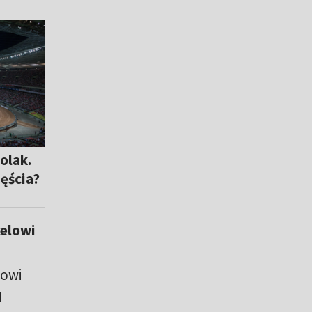
olak.
zęścia?
elowi
kowi
M