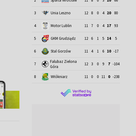
2
Sparta Wrocław
11
8
0
3
20
66
3
Unia Leszno
12
8
0
4
20
80
4
Motor Lublin
11
7
0
4
17
93
5
GKM Grudziądz
12
6
1
5
14
5
6
Stal Gorzów
11
4
1
6
10
-17
Falubaz Zielona
7
12
3
0
9
7
-104
Góra
8
Włókniarz
11
0
0
11
0
-238