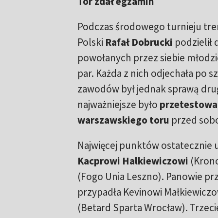
Tor zdał egzamin
Podczas środowego turnieju tre
Polski
Rafał Dobrucki
podzielił 
powołanych przez siebie młodz
par. Każda z nich odjechała po s
zawodów był jednak sprawą dru
najważniejsze było
przetestowa
warszawskiego toru
przed sobo
Najwięcej punktów ostatecznie u
Kacprowi Halkiewiczowi
(Krono
(Fogo Unia Leszno). Panowie prz
przypadła Kevinowi Małkiewiczo
(Betard Sparta Wrocław). Trzeci