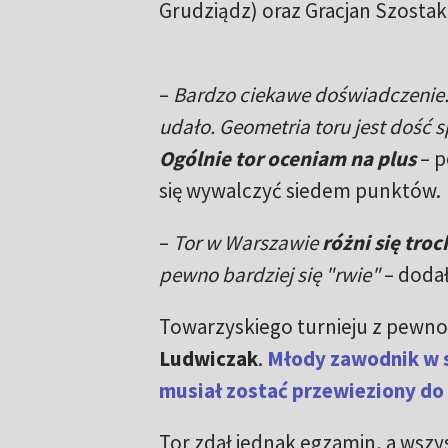
Grudziądz) oraz Gracjan Szostak
–
Bardzo ciekawe doświadczenie. O
udało. Geometria toru jest dość s
Ogólnie tor oceniam na plus
– p
się wywalczyć siedem punktów.
–
Tor w Warszawie
różni się tro
pewno bardziej się "rwie"
– dodał
Towarzyskiego turnieju z pewno
Ludwiczak
.
Młody zawodnik w 
musiał zostać przewieziony do 
Tor zdał jednak egzamin, a wszy