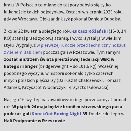
kraju. W Polsce o to miano do tej pory odbyło się tylko
kilkanaście takich pojedynków. Ostatni w sierpniu 2023 roku,
gdy we Wrocławiu Ołeksandr Usyk pokonał Daniela Duboisa.
Z kolei 22 kwietnia ubiegłego roku
Łukasz Różański
(15-0, 14
KO) stanął przed życiową szansą. I wykorzystał ją w wielkim
stylu. Wygrał już
w pierwszej rundzie przed techniczny nokaut
z Alenem Babiciem
podczas gali w Rzeszowie. Tym samym
został mistrzem świata prestiżowej federacji WBC w
kategorii briger
(bridgerweight – do 101,6 kg). Wcześniej
podobnego wyczynu w historii dokonało tylko czterech
innych polskich pięściarzy (Dariusz Michalczewski, Tomasz
Adamek, Krzysztof Włodarczyk i Krzysztof Głowacki).
Na jego 16. występ na zawodowym ringu poczekamy aż ponad
rok.
W piątek 24 maja będzie bronił mistrzowskiego pasa
podczas gali
KnockOut Boxing Night
35
. Dojdzie do tego w
Hali Podpromie w Rzeszowie
.