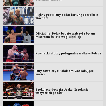
Piękny gest! Fury oddał fortunę za walkę z
Wachem
Oficjalnie. Polak będzie walczył z byłym
mistrzem świata wagi ciężkiej!
Kownacki stoczy pożegnalną walkę w Polsce
Fury zawalczy z Polakiem! Zaskakujące
wieści
Szokująca decyzja Usyka. Zrzekł się
wszystkich pasów!