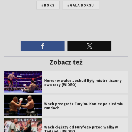
#BOKS
#GALA BOKSU
Zobacz też
Horror w walce Joshui! Były mistrz liczony
dwa razy [WIDEO]
Wach przegrał z Fury'm. Koniec po siedmiu
rundach
Wach cięższy od Fury'ego przed walką w
Tajlandii [WIDEO]