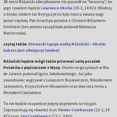
38-letni Różański zdecydowanie nie poszedł na "łatwiznę", bo
jego rywalem będzie
Lawrence Okolie
(19-1, 14 KO). Młodszy
o blisko siedem lat Brytyjczyk to były mistrz świata wagi
junior ciężkiej. Pas stracił po porażce z Chrisem Billamem-
Smithem (ten potem szczęśliwie pokonał Mateusza
Masternaka).
czytaj także:
Głowacki typuje walkę Różański – Okolie:
Łukasz jest silniejszy! [wideo]
Różański będzie mógł także przerwać serię porażek
Polaków z pięściarzem z Wysp
. Okolie na igrzyskach w Rio
de Janeiro pokonał Igora Jakubowskiego. Już jako
zawodowiec wygrywał z Łukaszem Rusiewiczem, Nikodemem
Jeżewskim, Krzysztofem Głowackim oraz dwa lata temu z
Michałem Cieślakiem.
To nie będzie oczywiście jedyny pojedynek na tej gali.
Zaprezentują się również m.in.
Fiodor Czerkaszyn
(23-1, 14
KO) oraz
Jan Czerklewicz
(12-1, 3 KO).