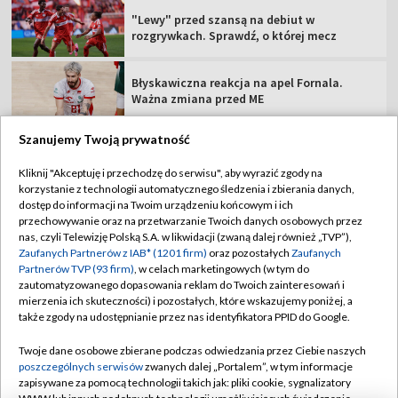
"Lewy" przed szansą na debiut w
rozgrywkach. Sprawdź, o której mecz
Błyskawiczna reakcja na apel Fornala.
Ważna zmiana przed ME
Szanujemy Twoją prywatność
Kliknij "Akceptuję i przechodzę do serwisu", aby wyrazić zgody na
korzystanie z technologii automatycznego śledzenia i zbierania danych,
TVP
dostęp do informacji na Twoim urządzeniu końcowym i ich
Abonament TVP
Regulamin TVP
przechowywanie oraz na przetwarzanie Twoich danych osobowych przez
nas, czyli Telewizję Polską S.A. w likwidacji (zwaną dalej również „TVP”),
Polityka prywatności
Sklep TVP
Zaufanych Partnerów z IAB* (1201 firm)
oraz pozostałych
Zaufanych
Partnerów TVP (93 firm)
, w celach marketingowych (w tym do
Biuro Reklamy
Moje zgody
zautomatyzowanego dopasowania reklam do Twoich zainteresowań i
mierzenia ich skuteczności) i pozostałych, które wskazujemy poniżej, a
Oferta Handlowa
Biuro reklamy
także zgody na udostępnianie przez nas identyfikatora PPID do Google.
Telegazeta ogłoszenia
Kontakt
Twoje dane osobowe zbierane podczas odwiedzania przez Ciebie naszych
Emisja w TVP
poszczególnych serwisów
zwanych dalej „Portalem”, w tym informacje
zapisywane za pomocą technologii takich jak: pliki cookie, sygnalizatory
Kanały
Rada Programowa