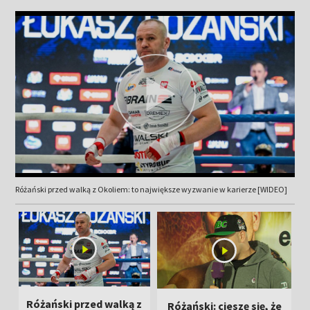
Różański przed walką z Okoliem: to największe wyzwanie w karierze [WIDEO]
Różański przed walką z
Różański: cieszę się, że