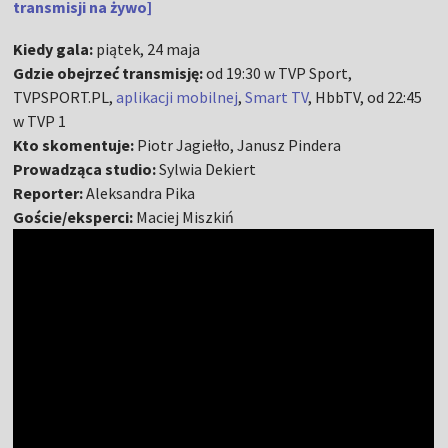
transmisji na żywo]
Kiedy gala:
piątek, 24 maja
Gdzie obejrzeć transmisję:
od 19:30 w TVP Sport,
TVPSPORT.PL,
aplikacji mobilnej
,
Smart TV
, HbbTV, od 22:45
w TVP 1
Kto skomentuje:
Piotr Jagiełło, Janusz Pindera
Prowadząca studio:
Sylwia Dekiert
Reporter:
Aleksandra Pika
Goście/eksperci:
Maciej Miszkiń