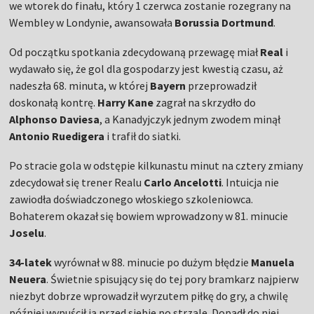
we wtorek do finału, który 1 czerwca zostanie rozegrany na
Wembley w Londynie, awansowała
Borussia Dortmund
.
Od początku spotkania zdecydowaną przewagę miał
Real
i
wydawało się, że gol dla gospodarzy jest kwestią czasu, aż
nadeszła 68. minuta, w której
Bayern
przeprowadził
doskonałą kontrę.
Harry Kane
zagrał na skrzydło do
Alphonso Daviesa
, a Kanadyjczyk jednym zwodem minął
Antonio Ruedigera
i trafił do siatki.
Po stracie gola w odstępie kilkunastu minut na cztery zmiany
zdecydował się trener Realu
Carlo Ancelotti
. Intuicja nie
zawiodła doświadczonego włoskiego szkoleniowca.
Bohaterem okazał się bowiem wprowadzony w 81. minucie
Joselu
.
34-latek
wyrównał w 88. minucie po dużym błędzie
Manuela
Neuera
. Świetnie spisujący się do tej pory bramkarz najpierw
niezbyt dobrze wprowadził wyrzutem piłkę do gry, a chwilę
później wypuścił ją przed siebie po strzale. Dopadł do niej