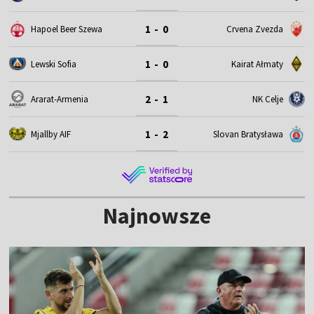
1 - 0
Hapoel Beer Szewa
Crvena Zvezda
1 - 0
Lewski Sofia
Kairat Ałmaty
2 - 1
Ararat-Armenia
NK Celje
1 - 2
Mjallby AIF
Slovan Bratysława
Najnowsze