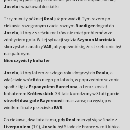
Joselu
i wpakował do siatki.
Trzy minuty później
Real
już prowadził. Tym razem po
ciekawie rozegranym rzucie rożnym
Ruediger
dograł do
Joselu
, który z sześciu metrów nie miał problemów ze
zdobyciem gola. W tej sytuacji sędzia
Szymon Marciniak
skorzystał z analizy
VAR
, aby upewnić się, że strzelec nie był
na spalonym.
Nieoczywisty bohater
Joselu
, który latem zeszłego roku dołączył do
Realu
, a
właściwie wrócił do niego po latach, w poprzednim sezonie
spadł z ligi z
Espanyolem Barcelona
, a teraz został
bohaterem
Królewskich
. 34-latek urodzony w Stuttgarcie
strzelił dwa gole Bayernowi
i ma szansę na występ w
wielkim finale przeciwko
BVB
.
Co ciekawe, dwa lata temu, gdy
Real
mierzył się w finale z
Liverpoolem
(1:0),
Joselu
był Stade de France w roli kibica