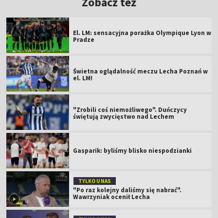
Zobacz też
El. LM: sensacyjna porażka Olympique Lyon w
Pradze
Świetna oglądalność meczu Lecha Poznań w
el. LM!
"Zrobili coś niemożliwego". Duńczycy
świętują zwycięstwo nad Lechem
Gasparik: byliśmy blisko niespodzianki
TYLKO U NAS
"Po raz kolejny daliśmy się nabrać".
Wawrzyniak ocenił Lecha