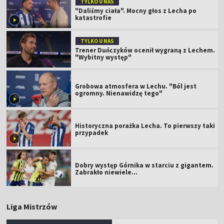
TYLKO U NAS
"Daliśmy ciała". Mocny głos z Lecha po
katastrofie
TYLKO U NAS
Trener Duńczyków ocenił wygraną z Lechem.
"Wybitny występ"
Grobowa atmosfera w Lechu. "Ból jest
ogromny. Nienawidzę tego"
Historyczna porażka Lecha. To pierwszy taki
przypadek
Dobry występ Górnika w starciu z gigantem.
Zabrakło niewiele...
Liga Mistrzów