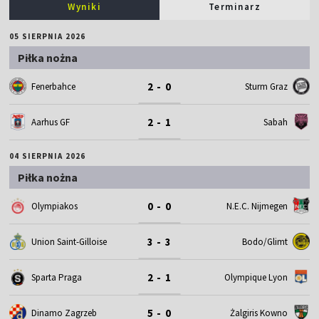
Wyniki
Terminarz
05 SIERPNIA 2026
Piłka nożna
2 - 0
Fenerbahce
Sturm Graz
2 - 1
Aarhus GF
Sabah
04 SIERPNIA 2026
Piłka nożna
0 - 0
Olympiakos
N.E.C. Nijmegen
3 - 3
Union Saint-Gilloise
Bodo/Glimt
2 - 1
Sparta Praga
Olympique Lyon
5 - 0
Dinamo Zagrzeb
Żalgiris Kowno