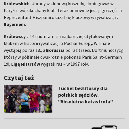
Królewskich
. Ubrany w klubową koszulkę dopingował w
Paryżu swój ukochany klub. Teraz ponownie jest jego częścią.
Reprezentant Hiszpanii okazał się kluczowy w rywalizacji z
Bayernem
.
Królewscy
z 14 triumfami są najbardziej utytułowanym
klubem w historii rywalizacji o Puchar Europy. W finale
wystąpią po raz 18., a
Borussia
po raz trzeci. Dortmundczycy,
którzy w półfinale dwukrotnie pokonali Paris Saint-Germain
1:0,
Ligę Mistrzów
wygrali raz – w 1997 roku.
Czytaj też
Tuchel bezlitosny dla
polskich sędziów.
"Absolutna katastrofa"