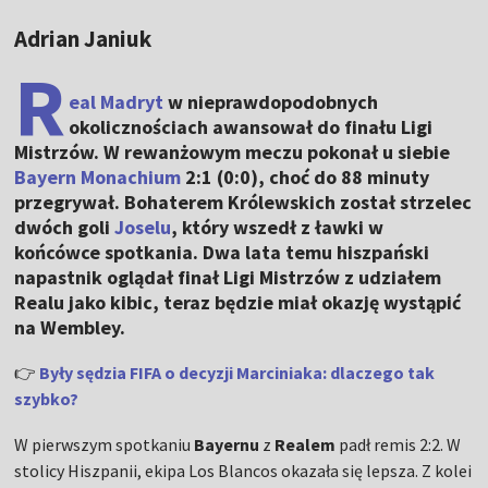
Adrian Janiuk
R
eal Madryt
w nieprawdopodobnych
okolicznościach awansował do finału Ligi
Mistrzów. W rewanżowym meczu pokonał u siebie
Bayern Monachium
2:1 (0:0), choć do 88 minuty
przegrywał. Bohaterem Królewskich został strzelec
dwóch goli
Joselu
, który wszedł z ławki w
końcówce spotkania. Dwa lata temu hiszpański
napastnik oglądał finał Ligi Mistrzów z udziałem
Realu jako kibic, teraz będzie miał okazję wystąpić
na Wembley.
👉
Były sędzia FIFA o decyzji Marciniaka: dlaczego tak
szybko?
W pierwszym spotkaniu
Bayernu
z
Realem
padł remis 2:2. W
stolicy Hiszpanii, ekipa Los Blancos okazała się lepsza. Z kolei