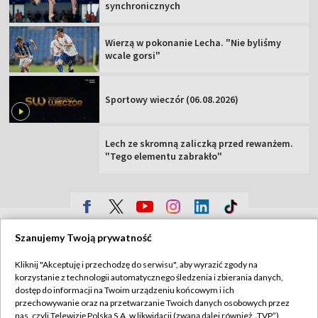
synchronicznych
Wierzą w pokonanie Lecha. "Nie byliśmy
wcale gorsi"
Sportowy wieczór (06.08.2026)
Lech ze skromną zaliczką przed rewanżem.
"Tego elementu zabrakło"
TVP
Szanujemy Twoją prywatność
Abonament TVP
Regulamin TVP
Kliknij "Akceptuję i przechodzę do serwisu", aby wyrazić zgody na
Polityka prywatności
Sklep TVP
korzystanie z technologii automatycznego śledzenia i zbierania danych,
dostęp do informacji na Twoim urządzeniu końcowym i ich
Biuro Reklamy
Moje zgody
przechowywanie oraz na przetwarzanie Twoich danych osobowych przez
nas, czyli Telewizję Polską S.A. w likwidacji (zwaną dalej również „TVP”),