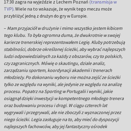
17:30 zagra na wyjeździe z Lechem Poznań
(transmisja w
TVP)
. Wiele na to wskazuje, że wynik tego meczu może
przybliżyć jedną z drużyn do gry w Europie.
–
Mam przyjaciół w drużynie i mimo wszystko jestem kibicem
tego klubu. To była ogromna duma, że ​​dwukrotnie w swojej
karierze trenerskiej reprezentowałem Legię. Kluby potrzebują
stabilności, dobrze określonej ścieżki, aby wybrać najlepszych
ludzi odpowiedzialnych za każdy z obszarów, czy to polskich,
czy zagranicznych. Mówię o skautingu, dziale analiz,
zarządzaniu sportem, koordynacji akademii i trenerach
młodzieży. Po dokonaniu wyboru nie można zejść ze ścieżki
tylko ze względu na wyniki, ale jedynie ze względu na analizę
procesu. Popatrz na Sporting w Portugalii i wyniki, jakie
osiągnął dzięki inwestycji w kompetentnego młodego trenera
oraz budowaniu procesu i drogi. W ciągu czterech lat
wygrywali i przegrywali, ale nie zboczyli z wyznaczonej przez
niego ścieżki. Legia zasługuje na to, aby mieć do dyspozycji
najlepszych fachowców, aby jej fantastyczny ośrodek