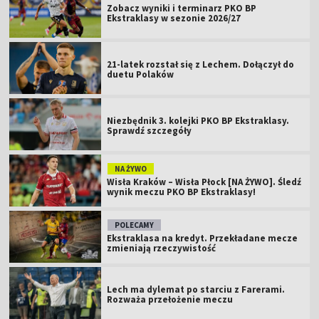
Zobacz wyniki i terminarz PKO BP
Ekstraklasy w sezonie 2026/27
21-latek rozstał się z Lechem. Dołączył do
duetu Polaków
Niezbędnik 3. kolejki PKO BP Ekstraklasy.
Sprawdź szczegóły
NA ŻYWO
Wisła Kraków – Wisła Płock [NA ŻYWO]. Śledź
wynik meczu PKO BP Ekstraklasy!
POLECAMY
Ekstraklasa na kredyt. Przekładane mecze
zmieniają rzeczywistość
Lech ma dylemat po starciu z Farerami.
Rozważa przełożenie meczu