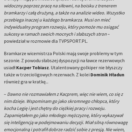
widoczny poprzez pracę na siłowni, na boisku z trenerem
bramkarzy i całą drużyną, a także na analizie wideo. Wszystko
przebiega inaczej u każdego bramkarza. Musi on mieć
indywidualny program rozwoju, który pomoże mu osiągać
sukcesy w ramach swoich mocnych i słabszych stron
–
powiedział w rozmowie dla TVPSPORT.PL.
Bramkarze wicemistrza Polski mają swoje problemy w tym
sezonie. Z powodu słabszej dyspozycji na ławce rezerwowych
usiadł
Kacper Tobiasz
. Utalentowany golkiper nie błyszczy
także w trzecioligowych rezerwach. Z kolei
Dominik Hładun
również gra w kratkę...
–
Dawno nie rozmawiałem z Kacprem, więc nie wiem, co się z
nim dzieje. Wspominam go jako skromnego chłopca, który
kocha Legię i jest chętny do ciężkiej pracy i rozwoju.
Zapamiętałem go jako młodego mężczyznę, który wykazywał
się inteligencją w podejmowaniu decyzji. Miał silną równowagę
emocjonalną i potrafił dobrze radzić sobie z presją. Nie wiem,