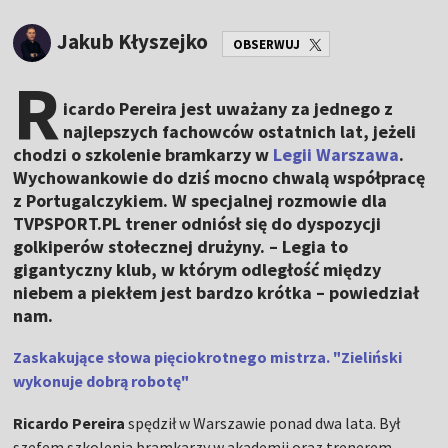
Jakub Kłyszejko
OBSERWUJ
R
icardo Pereira jest uważany za jednego z
najlepszych fachowców ostatnich lat, jeżeli
chodzi o szkolenie bramkarzy w
Legii Warszawa
.
Wychowankowie do dziś mocno chwalą współpracę
z Portugalczykiem. W specjalnej rozmowie dla
TVPSPORT.PL trener odniósł się do dyspozycji
golkiperów stołecznej drużyny. – Legia to
gigantyczny klub, w którym odległość między
niebem a piekłem jest bardzo krótka – powiedział
nam.
Zaskakujące słowa pięciokrotnego mistrza. "Zieliński
wykonuje dobrą robotę"
Ricardo Pereira
spędził w Warszawie ponad dwa lata. Był
szefem szkolenia bramkarzy w akademii oraz trenerem