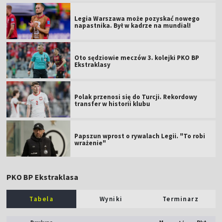
Legia Warszawa może pozyskać nowego
napastnika. Był w kadrze na mundial!
Oto sędziowie meczów 3. kolejki PKO BP
Ekstraklasy
Polak przenosi się do Turcji. Rekordowy
transfer w historii klubu
Papszun wprost o rywalach Legii. "To robi
wrażenie"
PKO BP Ekstraklasa
Tabela
Wyniki
Terminarz