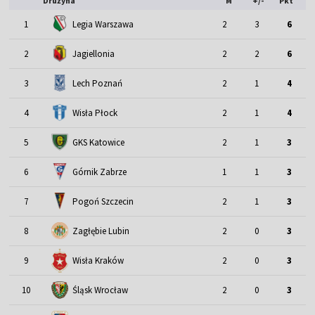
Drużyna
M
+/-
Pkt
1
Legia Warszawa
2
3
6
2
Jagiellonia
2
2
6
3
Lech Poznań
2
1
4
4
Wisła Płock
2
1
4
5
GKS Katowice
2
1
3
6
Górnik Zabrze
1
1
3
7
Pogoń Szczecin
2
1
3
8
Zagłębie Lubin
2
0
3
9
Wisła Kraków
2
0
3
Śląsk Wrocław
10
2
0
3