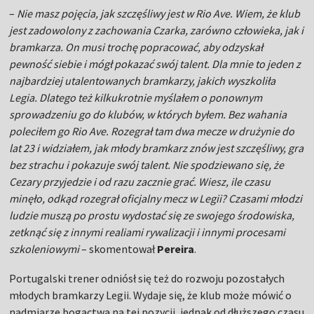
–
Nie masz pojęcia, jak szczęśliwy jest w Rio Ave. Wiem, że klub
jest zadowolony z zachowania Czarka, zarówno człowieka, jak i
bramkarza. On musi trochę popracować, aby odzyskał
pewność siebie i mógł pokazać swój talent. Dla mnie to jeden z
najbardziej utalentowanych bramkarzy, jakich wyszkoliła
Legia. Dlatego też kilkukrotnie myślałem o ponownym
sprowadzeniu go do klubów, w których byłem. Bez wahania
poleciłem go Rio Ave. Rozegrał tam dwa mecze w drużynie do
lat 23 i widziałem, jak młody bramkarz znów jest szczęśliwy, gra
bez strachu i pokazuje swój talent. Nie spodziewano się, że
Cezary przyjedzie i od razu zacznie grać. Wiesz, ile czasu
minęło, odkąd rozegrał oficjalny mecz w Legii? Czasami młodzi
ludzie muszą po prostu wydostać się ze swojego środowiska,
zetknąć się z innymi realiami rywalizacji i innymi procesami
szkoleniowymi
– skomentował
Pereira
.
Portugalski trener odniósł się też do rozwoju pozostałych
młodych bramkarzy Legii. Wydaje się, że klub może mówić o
nadmiarze bogactwa na tej pozycji, jednak od dłuższego czasu