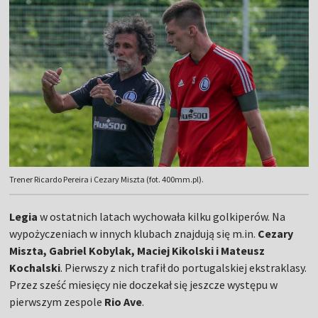
Trener Ricardo Pereira i Cezary Miszta (fot. 400mm.pl).
Legia
w ostatnich latach wychowała kilku golkiperów. Na
wypożyczeniach w innych klubach znajdują się m.in.
Cezary
Miszta, Gabriel Kobylak, Maciej Kikolski i Mateusz
Kochalski
. Pierwszy z nich trafił do portugalskiej ekstraklasy.
Przez sześć miesięcy nie doczekał się jeszcze występu w
pierwszym zespole
Rio Ave
.