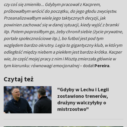
czy coś się zmieniło... Gdybym pracował z Kacprem,
próbowałbym wrócić do początku, do jego głodu zwycięstw.
Przeanalizowałbym wiele jego taktycznych decyzji, jak
powinien zachować się w danej sytuacji, kiedy wyjść z bramki
itp. Potem poprosiłbym go, żeby chronił siebie (życie prywatne,
portale społecznościowe itp.), bo futbol jest pod tym
względem bardzo okrutny. Legia to gigantyczny klub, w którym
odległość między niebem a piekłem jest bardzo krótka. Kacper
wie, że część mojej pracy z nim i Misztą zmierzała głównie w
tym kierunku: równowagi emocjonalnej
– dodał
Pereira
.
Czytaj też
"Gdyby w Lechu i Legii
zostawiono trenerów,
drużyny walczyłyby o
mistrzostwo"