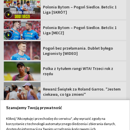
Polonia Bytom – Pogoń Siedlce. Betclic 1
Liga [SKRÓT]
Polonia Bytom – Pogoń Siedlce. Betclic 1
Liga [MECZ]
Pogoń bez przełamania. Dublet byłego
Legionisty [WIDEO]
Polka z tytułem rangi WTA! Trzeci rok z
rzędu
Rewanż Świątek za Roland Garros. "Jestem
ciekawa, co Iga zmieni"
Szanujemy Twoją prywatność
Kliknij "Akceptuję i przechodzę do serwisu", aby wyrazić zgody na
korzystanie z technologii automatycznego śledzenia i zbierania danych,
TVP
dostęp do informacji na Twoim urządzeniu końcowym i ich