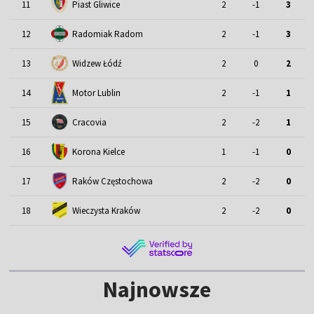
11
Piast Gliwice
2
-1
3
12
Radomiak Radom
2
-1
3
13
Widzew Łódź
2
0
2
Motor Lublin
14
2
-1
1
15
Cracovia
2
-2
1
16
Korona Kielce
1
-1
0
17
Raków Częstochowa
2
-2
0
18
Wieczysta Kraków
2
-2
0
Najnowsze