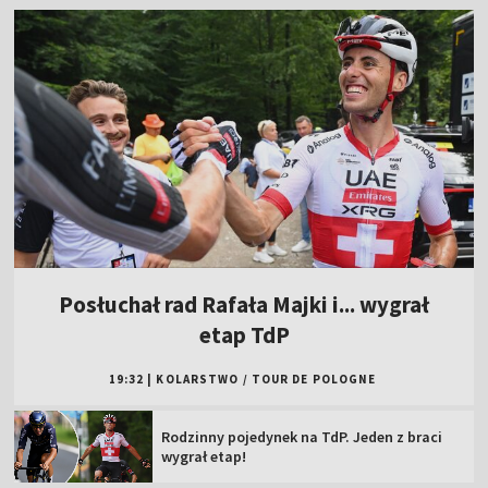
Posłuchał rad Rafała Majki i... wygrał
etap TdP
19:32
|
KOLARSTWO
/
TOUR DE POLOGNE
Rodzinny pojedynek na TdP. Jeden z braci
wygrał etap!