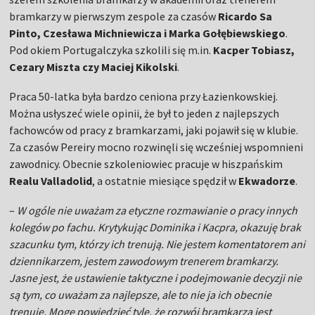
bramkarzy w pierwszym zespole za czasów
Ricardo Sa
Pinto, Czesława Michniewicza i Marka Gołębiewskiego
.
Pod okiem Portugalczyka szkolili się m.in.
Kacper Tobiasz,
Cezary Miszta czy Maciej Kikolski
.
Praca 50-latka była bardzo ceniona przy Łazienkowskiej.
Można usłyszeć wiele opinii, że był to jeden z najlepszych
fachowców od pracy z bramkarzami, jaki pojawił się w klubie.
Za czasów Pereiry mocno rozwinęli się wcześniej wspomnieni
zawodnicy. Obecnie szkoleniowiec pracuje w hiszpańskim
Realu Valladolid
, a ostatnie miesiące spędził w
Ekwadorze
.
–
W ogóle nie uważam za etyczne rozmawianie o pracy innych
kolegów po fachu. Krytykując Dominika i Kacpra, okazuję brak
szacunku tym, którzy ich trenują. Nie jestem komentatorem ani
dziennikarzem, jestem zawodowym trenerem bramkarzy.
Jasne jest, że ustawienie taktyczne i podejmowanie decyzji nie
są tym, co uważam za najlepsze, ale to nie ja ich obecnie
trenuję. Mogę powiedzieć tyle, że rozwój bramkarza jest