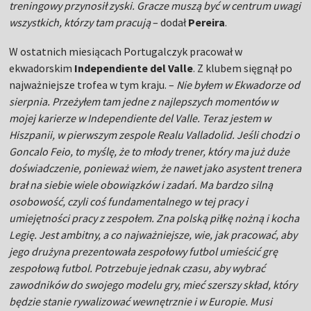
treningowy przynosił zyski. Gracze muszą być w centrum uwagi
wszystkich, którzy tam pracują
– dodał
Pereira
.
W ostatnich miesiącach Portugalczyk pracował w
ekwadorskim
Independiente del Valle
. Z klubem sięgnął po
najważniejsze trofea w tym kraju. –
Nie byłem w Ekwadorze od
sierpnia. Przeżyłem tam jedne z najlepszych momentów w
mojej karierze w Independiente del Valle. Teraz jestem w
Hiszpanii, w pierwszym zespole Realu Valladolid. Jeśli chodzi o
Goncalo Feio, to myślę, że to młody trener, który ma już duże
doświadczenie, ponieważ wiem, że nawet jako asystent trenera
brał na siebie wiele obowiązków i zadań. Ma bardzo silną
osobowość, czyli coś fundamentalnego w tej pracy i
umiejętności pracy z zespołem. Zna polską piłkę nożną i kocha
Legię. Jest ambitny, a co najważniejsze, wie, jak pracować, aby
jego drużyna prezentowała zespołowy futbol umieścić grę
zespołową futbol. Potrzebuje jednak czasu, aby wybrać
zawodników do swojego modelu gry, mieć szerszy skład, który
będzie stanie rywalizować wewnętrznie i w Europie. Musi