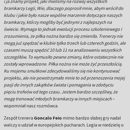
i ja znamy projekt, jaki mieliśmy na rozwój wszystkich
bramkarzy Legii, Wie, dlaczego poprosił mnie, abym wrócił do
klubu i jakie było nasze wspólne marzenie dotyczące naszych
bramkarzy, którzy mogliby być jednymi z najlepszych na
świecie. Wymaga to jednak ewolucji procesu szkoleniowego i
zrozumienia, że ​​piłka nożna bardzo się zmieniła. Trenerzy nie
mogą już spędzać w klubie tylko trzech lub czterech godzin, ale
czasami muszą spędzić 10 lub 11 na analizowaniu wszystkich
szczegółów. To wymusiło pewne zmiany, które ostatecznie nie
zostały wprowadzone. Piłka nożna nie może żyć przeszłością.
Ku mojemu smutkowi zdecydowaliśmy się nie kontynuować
projektu, ale nie powstrzymało mnie to od przenoszenia mojej
pasji do innych zakątków świata i pomagania w zdobyciu
pięciu trofeów od tego czasu. Jestem bardzo szczęśliwy, że
mogę trenować młodych bramkarzy w innych miejscach
–
wspomniał nasz rozmówca.
Zespół trenera
Goncalo Feio
mimo bardzo słabej gry nadal
walczy o udział w europejskich pucharach. Legia w niedzielę o