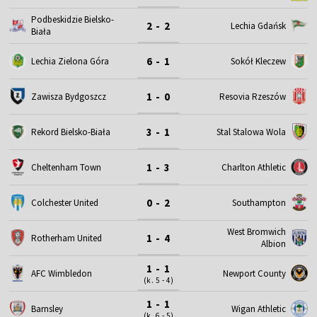
Podbeskidzie Bielsko-
2 - 2
Lechia Gdańsk
Biała
6 - 1
Lechia Zielona Góra
Sokół Kleczew
1 - 0
Zawisza Bydgoszcz
Resovia Rzeszów
3 - 1
Rekord Bielsko-Biała
Stal Stalowa Wola
1 - 3
Cheltenham Town
Charlton Athletic
0 - 2
Colchester United
Southampton
West Bromwich
1 - 4
Rotherham United
Albion
1 - 1
AFC Wimbledon
Newport County
(k. 5 - 4)
1 - 1
Barnsley
Wigan Athletic
(k. 6 - 5)