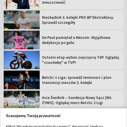
nieuczciwość
Niezbędnik 3. kolejki PKO BP Ekstraklasy.
Sprawdź szczegóły
De Paul pamiętał o Messim. Wyjątkowa
dedykacja po golu
Ostatni etap wyłoni zwycięzcę TdP. Oglądaj
"czasówkę" w TVP!
Betclic 1 Liga: sprawdź terminarz i plan
transmisji meczów 3. kolejki
Avia Świdnik – Sandecja Nowy Sącz [NA
ŻYWO]. Oglądaj mecz Betclic 2 Ligi
Szanujemy Twoją prywatność
Kliknij "Akceptuję i przechodzę do serwisu", aby wyrazić zgody na