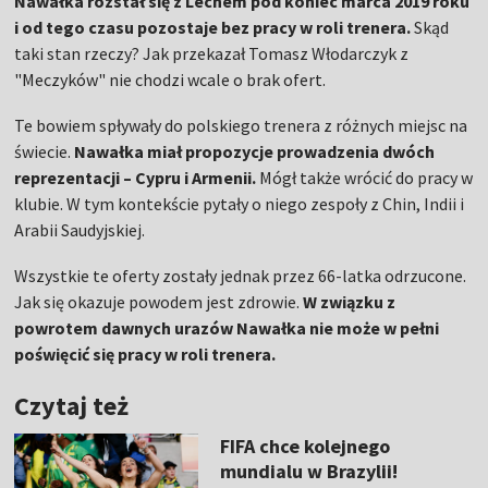
Nawałka rozstał się z Lechem pod koniec marca 2019 roku
i od tego czasu pozostaje bez pracy w roli trenera.
Skąd
taki stan rzeczy? Jak przekazał Tomasz Włodarczyk z
"Meczyków" nie chodzi wcale o brak ofert.
Te bowiem spływały do polskiego trenera z różnych miejsc na
świecie.
Nawałka miał propozycje prowadzenia dwóch
reprezentacji – Cypru i Armenii.
Mógł także wrócić do pracy w
klubie. W tym kontekście pytały o niego zespoły z Chin, Indii i
Arabii Saudyjskiej.
Wszystkie te oferty zostały jednak przez 66-latka odrzucone.
Jak się okazuje powodem jest zdrowie.
W związku z
powrotem dawnych urazów Nawałka nie może w pełni
poświęcić się pracy w roli trenera.
Czytaj też
FIFA chce kolejnego
mundialu w Brazylii!