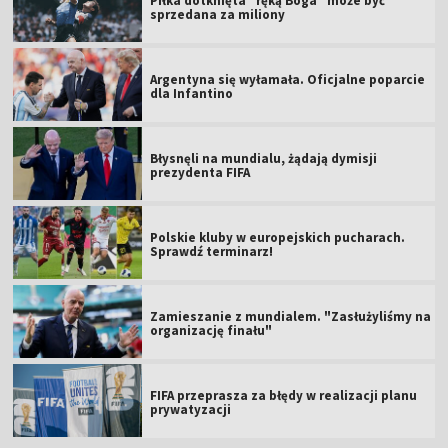
Piłka dotknięta "ręką Boga" może być
sprzedana za miliony
Argentyna się wyłamała. Oficjalne poparcie
dla Infantino
Błysnęli na mundialu, żądają dymisji
prezydenta FIFA
Polskie kluby w europejskich pucharach.
Sprawdź terminarz!
Zamieszanie z mundialem. "Zasłużyliśmy na
organizację finału"
FIFA przeprasza za błędy w realizacji planu
prywatyzacji