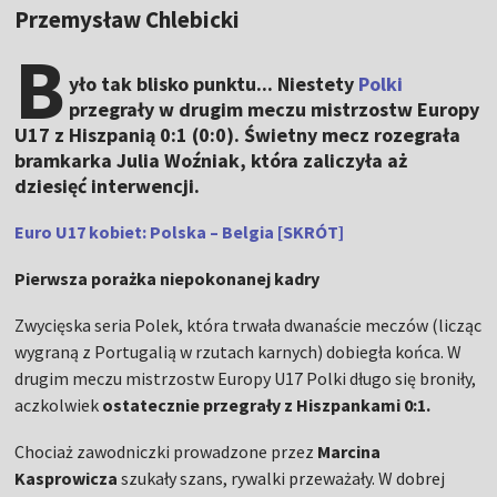
Przemysław Chlebicki
B
yło tak blisko punktu... Niestety
Polki
przegrały w drugim meczu mistrzostw Europy
U17 z Hiszpanią 0:1 (0:0). Świetny mecz rozegrała
bramkarka Julia Woźniak, która zaliczyła aż
dziesięć interwencji.
Euro U17 kobiet: Polska – Belgia [SKRÓT]
Pierwsza porażka niepokonanej kadry
Zwycięska seria Polek, która trwała dwanaście meczów (licząc
wygraną z Portugalią w rzutach karnych) dobiegła końca. W
drugim meczu mistrzostw Europy U17 Polki długo się broniły,
aczkolwiek
ostatecznie przegrały z Hiszpankami 0:1.
Chociaż zawodniczki prowadzone przez
Marcina
Kasprowicza
szukały szans, rywalki przeważały. W dobrej