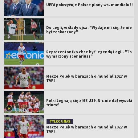
UEFA pokrzyżuje Polsce plany ws. mundialu?!
Do Legii, w ślady ojca. "Wydaje mi się, że nie
był zaskoczony"
Reprezentantka chce być legendą Legii. "To
wymarzony scenariusz"
Mecze Polek w barażach o mundial 2027 w
TVP!
Polki żegnają się z ME U19. Nic nie dał wysoki
triumf
TYLKO U NAS
Mecze Polek w barażach o mundial 2027 w
TVP!