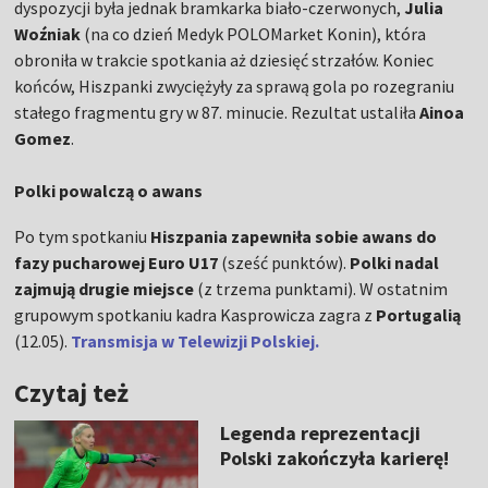
dyspozycji była jednak bramkarka biało-czerwonych,
Julia
Woźniak
(na co dzień Medyk POLOMarket Konin), która
obroniła w trakcie spotkania aż dziesięć strzałów. Koniec
końców, Hiszpanki zwyciężyły za sprawą gola po rozegraniu
stałego fragmentu gry w 87. minucie. Rezultat ustaliła
Ainoa
Gomez
.
Polki powalczą o awans
Po tym spotkaniu
Hiszpania zapewniła sobie awans do
fazy pucharowej Euro U17
(sześć punktów).
Polki nadal
zajmują drugie miejsce
(z trzema punktami). W ostatnim
grupowym spotkaniu kadra Kasprowicza zagra z
Portugalią
(12.05).
Transmisja w Telewizji Polskiej.
Czytaj też
Legenda reprezentacji
Polski zakończyła karierę!