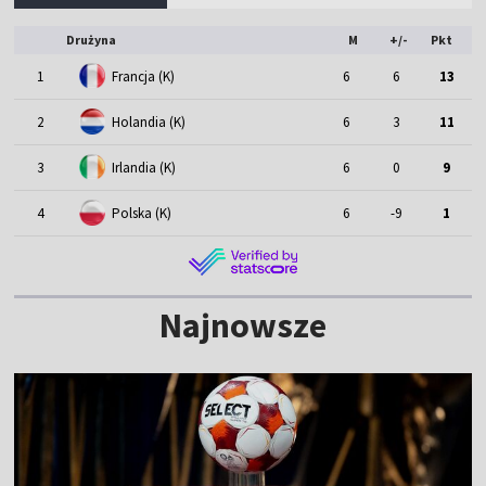
Drużyna
M
+/-
Pkt
1
Francja (K)
6
6
13
2
Holandia (K)
6
3
11
3
Irlandia (K)
6
0
9
4
Polska (K)
6
-9
1
Najnowsze