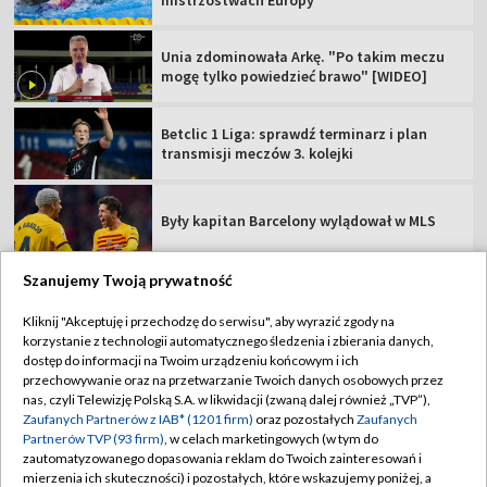
Unia zdominowała Arkę. "Po takim meczu
mogę tylko powiedzieć brawo" [WIDEO]
Betclic 1 Liga: sprawdź terminarz i plan
transmisji meczów 3. kolejki
Były kapitan Barcelony wylądował w MLS
Szanujemy Twoją prywatność
Kliknij "Akceptuję i przechodzę do serwisu", aby wyrazić zgody na
korzystanie z technologii automatycznego śledzenia i zbierania danych,
TVP
dostęp do informacji na Twoim urządzeniu końcowym i ich
Abonament TVP
Regulamin TVP
przechowywanie oraz na przetwarzanie Twoich danych osobowych przez
nas, czyli Telewizję Polską S.A. w likwidacji (zwaną dalej również „TVP”),
Polityka prywatności
Sklep TVP
Zaufanych Partnerów z IAB* (1201 firm)
oraz pozostałych
Zaufanych
Partnerów TVP (93 firm)
, w celach marketingowych (w tym do
Biuro Reklamy
Moje zgody
zautomatyzowanego dopasowania reklam do Twoich zainteresowań i
mierzenia ich skuteczności) i pozostałych, które wskazujemy poniżej, a
Oferta Handlowa
Biuro reklamy