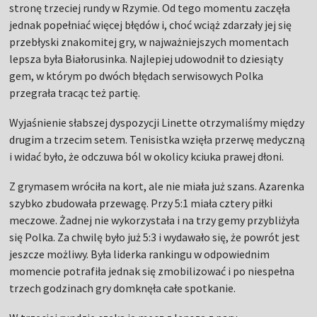
stronę trzeciej rundy w Rzymie. Od tego momentu zaczęła
jednak popełniać więcej błędów i, choć wciąż zdarzały jej się
przebłyski znakomitej gry, w najważniejszych momentach
lepsza była Białorusinka. Najlepiej udowodnił to dziesiąty
gem, w którym po dwóch błędach serwisowych Polka
przegrała tracąc też partię.
Wyjaśnienie słabszej dyspozycji Linette otrzymaliśmy między
drugim a trzecim setem. Tenisistka wzięła przerwę medyczną
i widać było, że odczuwa ból w okolicy kciuka prawej dłoni.
Z grymasem wróciła na kort, ale nie miała już szans. Azarenka
szybko zbudowała przewagę. Przy 5:1 miała cztery piłki
meczowe. Żadnej nie wykorzystała i na trzy gemy przybliżyła
się Polka. Za chwilę było już 5:3 i wydawało się, że powrót jest
jeszcze możliwy. Była liderka rankingu w odpowiednim
momencie potrafiła jednak się zmobilizować i po niespełna
trzech godzinach gry domknęła całe spotkanie.