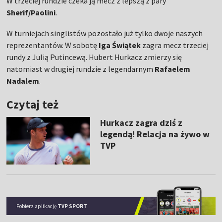
W trzeciej rundzie czeka ją mecz z lepszą z pary
Sherif/Paolini
.
W turniejach singlistów pozostało już tylko dwoje naszych
reprezentantów. W sobotę
Iga Świątek
zagra mecz trzeciej
rundy z Julią Putincewą. Hubert Hurkacz zmierzy się
natomiast w drugiej rundzie z legendarnym
Rafaelem
Nadalem
.
Czytaj też
Hurkacz zagra dziś z
legendą! Relacja na żywo w
TVP
Pobierz aplikację
TVP SPORT