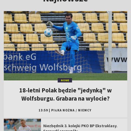
NOWE
18-letni Polak będzie "jedynką" w
Wolfsburgu. Grabara na wylocie?
13:59
|
PIŁKA NOŻNA
/
NIEMCY
Niezbędnik 3. kolejki PKO BP Ekstraklasy.