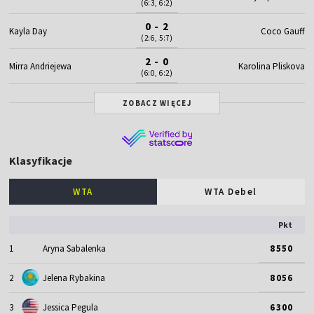
(6:3, 6:2)
0 - 2
Kayla Day
Coco Gauff
(2:6, 5:7)
2 - 0
Mirra Andriejewa
Karolina Pliskova
(6:0, 6:2)
ZOBACZ WIĘCEJ
Klasyfikacje
WTA
WTA Debel
Pkt
1
Aryna Sabalenka
8550
2
Jelena Rybakina
8056
3
Jessica Pegula
6300