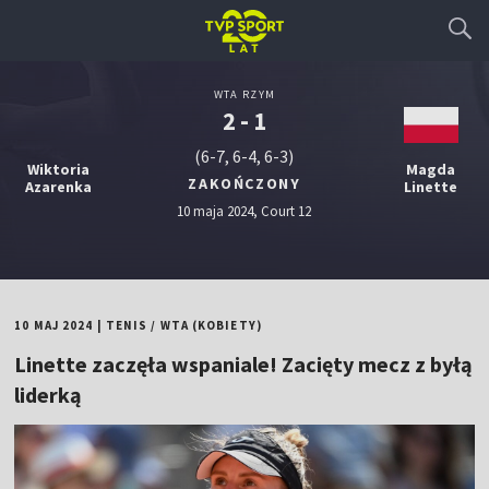
WTA RZYM
2 - 1
(6-7, 6-4, 6-3)
Wiktoria
Magda
ZAKOŃCZONY
Azarenka
Linette
10 maja 2024, Court 12
10 MAJ 2024
|
TENIS
/
WTA (KOBIETY)
Linette zaczęła wspaniale! Zacięty mecz z byłą
liderką