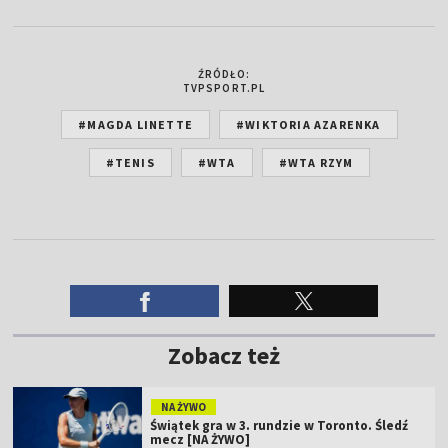
ŹRÓDŁO:
TVPSPORT.PL
#MAGDA LINETTE
#WIKTORIA AZARENKA
#TENIS
#WTA
#WTA RZYM
Zobacz też
NA ŻYWO
Świątek gra w 3. rundzie w Toronto. Śledź
mecz [NA ŻYWO]