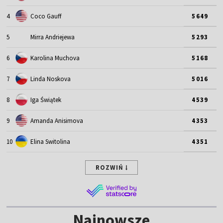
4
Coco Gauff
5649
5
Mirra Andriejewa
5293
6
Karolina Muchova
5168
7
Linda Noskova
5016
8
Iga Świątek
4539
9
Amanda Anisimova
4353
10
Elina Switolina
4351
ROZWIŃ
Najnowsze