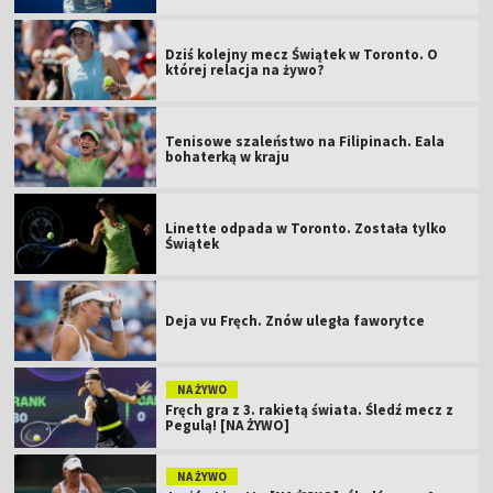
Dziś kolejny mecz Świątek w Toronto. O
której relacja na żywo?
Tenisowe szaleństwo na Filipinach. Eala
bohaterką w kraju
Linette odpada w Toronto. Została tylko
Świątek
Deja vu Fręch. Znów uległa faworytce
NA ŻYWO
Fręch gra z 3. rakietą świata. Śledź mecz z
Pegulą! [NA ŻYWO]
NA ŻYWO