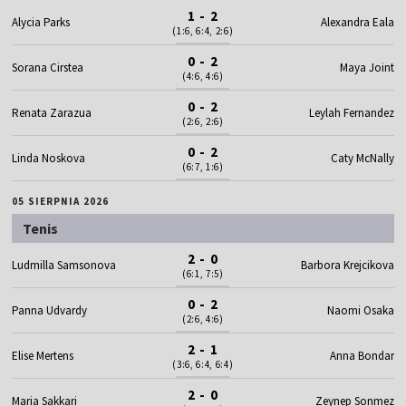
1 - 2
Alycia Parks
Alexandra Eala
(1:6, 6:4, 2:6)
0 - 2
Sorana Cirstea
Maya Joint
(4:6, 4:6)
0 - 2
Renata Zarazua
Leylah Fernandez
(2:6, 2:6)
0 - 2
Linda Noskova
Caty McNally
(6:7, 1:6)
05 SIERPNIA 2026
Tenis
2 - 0
Ludmilla Samsonova
Barbora Krejcikova
(6:1, 7:5)
0 - 2
Panna Udvardy
Naomi Osaka
(2:6, 4:6)
2 - 1
Elise Mertens
Anna Bondar
(3:6, 6:4, 6:4)
2 - 0
Maria Sakkari
Zeynep Sonmez