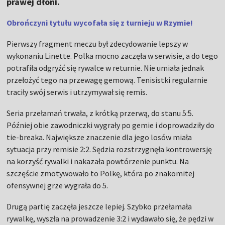
prawej dłoni.
Obrończyni tytułu wycofała się z turnieju w Rzymie!
Pierwszy fragment meczu był zdecydowanie lepszy w
wykonaniu Linette. Polka mocno zaczęła w serwisie, a do tego
potrafiła odgryźć się rywalce w returnie. Nie umiała jednak
przełożyć tego na przewagę gemową. Tenisistki regularnie
traciły swój serwis i utrzymywał się remis.
Seria przełamań trwała, z krótką przerwą, do stanu 5:5.
Później obie zawodniczki wygrały po gemie i doprowadziły do
tie-breaka. Największe znaczenie dla jego losów miała
sytuacja przy remisie 2:2. Sędzia rozstrzygnęła kontrowersję
na korzyść rywalki i nakazała powtórzenie punktu. Na
szczęście zmotywowało to Polkę, która po znakomitej
ofensywnej grze wygrała do 5.
Drugą partię zaczęła jeszcze lepiej. Szybko przełamała
rywalkę, wyszła na prowadzenie 3:2 i wydawało się, że pędzi w