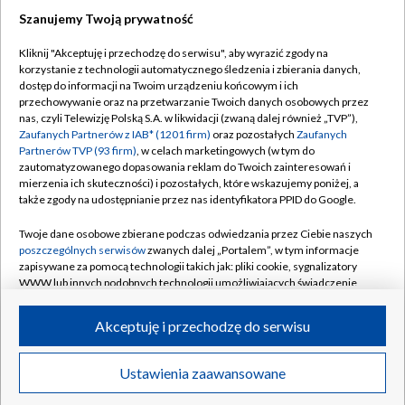
TVP
Szanujemy Twoją prywatność
Abonament TVP
Regulamin TVP
Kliknij "Akceptuję i przechodzę do serwisu", aby wyrazić zgody na
Polityka prywatności
Sklep TVP
korzystanie z technologii automatycznego śledzenia i zbierania danych,
dostęp do informacji na Twoim urządzeniu końcowym i ich
Biuro Reklamy
Moje zgody
przechowywanie oraz na przetwarzanie Twoich danych osobowych przez
nas, czyli Telewizję Polską S.A. w likwidacji (zwaną dalej również „TVP”),
Oferta Handlowa
Biuro reklamy
Zaufanych Partnerów z IAB* (1201 firm)
oraz pozostałych
Zaufanych
Partnerów TVP (93 firm)
, w celach marketingowych (w tym do
Telegazeta ogłoszenia
Kontakt
zautomatyzowanego dopasowania reklam do Twoich zainteresowań i
mierzenia ich skuteczności) i pozostałych, które wskazujemy poniżej, a
Emisja w TVP
także zgody na udostępnianie przez nas identyfikatora PPID do Google.
Kanały
Rada Programowa
Twoje dane osobowe zbierane podczas odwiedzania przez Ciebie naszych
Ogłoszenia przetargowe
poszczególnych serwisów
zwanych dalej „Portalem”, w tym informacje
©2026 Telewizja Polska Spółka Akcyjna w likwidacji
zapisywane za pomocą technologii takich jak: pliki cookie, sygnalizatory
Akademia Telewizyjna
WWW lub innych podobnych technologii umożliwiających świadczenie
dopasowanych i bezpiecznych usług, personalizację treści oraz reklam,
Informacje o nadawcy
udostępnianie funkcji mediów społecznościowych oraz analizowanie
Akceptuję i przechodzę do serwisu
Centrum informacji TVP
ruchu w Internecie.
System NOS
Twoje dane osobowe zbierane podczas odwiedzania przez Ciebie
Ustawienia zaawansowane
News
Transmisje
Wideo
Więcej
poszczególnych serwisów
na Portalu, takie jak adresy IP, identyfikatory
Zgłoś program (ROPAT)
Twoich urządzeń końcowych i identyfikatory plików cookie, informacje o