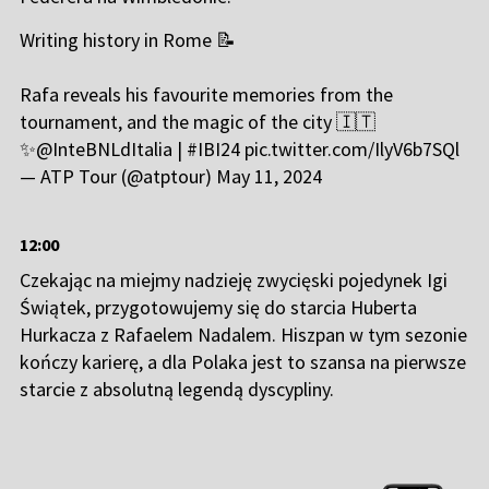
Writing history in Rome 📝
Rafa reveals his favourite memories from the
tournament, and the magic of the city 🇮🇹
✨
@InteBNLdItalia
|
#IBI24
pic.twitter.com/IlyV6b7SQl
— ATP Tour (@atptour)
May 11, 2024
12:00
Czekając na miejmy nadzieję zwycięski pojedynek Igi
Świątek, przygotowujemy się do starcia Huberta
Hurkacza z Rafaelem Nadalem. Hiszpan w tym sezonie
kończy karierę, a dla Polaka jest to szansa na pierwsze
starcie z absolutną legendą dyscypliny.