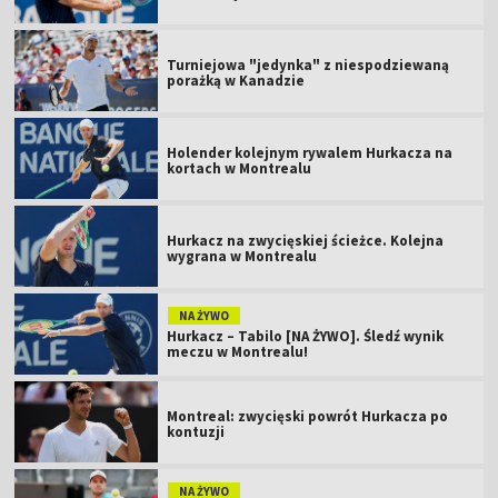
Turniejowa "jedynka" z niespodziewaną
porażką w Kanadzie
Holender kolejnym rywalem Hurkacza na
kortach w Montrealu
Hurkacz na zwycięskiej ścieżce. Kolejna
wygrana w Montrealu
NA ŻYWO
Hurkacz – Tabilo [NA ŻYWO]. Śledź wynik
meczu w Montrealu!
Montreal: zwycięski powrót Hurkacza po
kontuzji
NA ŻYWO