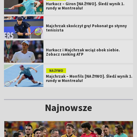
Hurkacz – Giron [NA ŻYWO]. Śledź wynik 1.
rundy w Montrealu!
Majchrzak skończył grę! Pokonał go słynny
tenisista
Hurkacz i Majchrzak wciąż obok siebie.
Zobacz ranking ATP
NA ŻYWO
Majchrzak – Monfils [NA ŻYWO]. Śledź wynik 1.
rundy w Montrealu!
Najnowsze