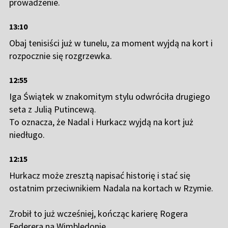
prowadzenie.
13:10
Obaj tenisiści już w tunelu, za moment wyjdą na kort i
rozpocznie się rozgrzewka.
12:55
Iga Świątek w znakomitym stylu odwróciła drugiego
seta z Julią Putincewą.
To oznacza, że Nadal i Hurkacz wyjdą na kort już
niedługo.
12:15
Hurkacz może zresztą napisać historię i stać się
ostatnim przeciwnikiem Nadala na kortach w Rzymie.
Zrobił to już wcześniej, kończąc karierę Rogera
Federera na Wimbledonie.