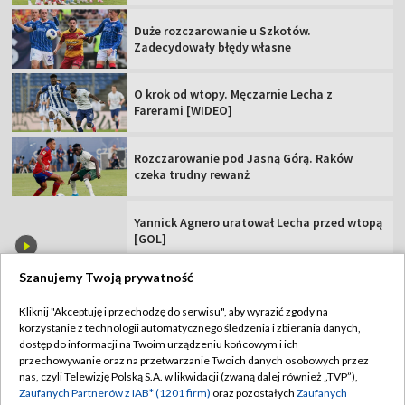
Duże rozczarowanie u Szkotów.
Zadecydowały błędy własne
O krok od wtopy. Męczarnie Lecha z
Farerami [WIDEO]
Rozczarowanie pod Jasną Górą. Raków
czeka trudny rewanż
Yannick Agnero uratował Lecha przed wtopą
[GOL]
Szanujemy Twoją prywatność
Kliknij "Akceptuję i przechodzę do serwisu", aby wyrazić zgody na
korzystanie z technologii automatycznego śledzenia i zbierania danych,
TVP
dostęp do informacji na Twoim urządzeniu końcowym i ich
przechowywanie oraz na przetwarzanie Twoich danych osobowych przez
Abonament TVP
Regulamin TVP
nas, czyli Telewizję Polską S.A. w likwidacji (zwaną dalej również „TVP”),
Polityka prywatności
Sklep TVP
Zaufanych Partnerów z IAB* (1201 firm)
oraz pozostałych
Zaufanych