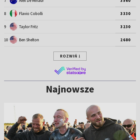
7
Alex De Minaur
3560
8
Flavio Cobolli
3330
9
Taylor Fritz
3230
10
Ben Shelton
2680
ROZWIŃ
Najnowsze