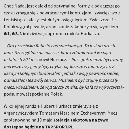
Choć Nadal jest daleki od optymalnej formy, a od dłuższego
czasu zmaga się z powracającymi kontuzjami, zwycięstwo z
tenisistą tej klasy jest dużym osiągnięciem. Zwłaszcza, że
Polak wygrał pewnie, a spotkanie zakończyło się wynikiem
6:1, 6:3.
Nie dziwi więc ogromna radość Hurkacza.
– Gra przeciwko Rafie to coś specjalnego. To jest po prostu
inne. Szczególnie na mączce, którą zdominował w ciągu
ostatnich 20 lat
– mówił Hurkacz.
– Początek meczu był trudny,
pierwsze trzy gemy były chyba najdłuższe w moim życiu. Z
każdym kolejnym budowałem jednak swoją pewność siebie,
odnalazłem też swój serwis. Musiałem być czujny przez cały
mecz, wiedziałem, że wystarczy chwila, by Rafa to wykorzystał
–
podsumował spotkanie Polak.
W kolejnej rundzie Hubert Hurkacz zmierzy się z
Argentyńczykiem Tomasem Martinem Etcheverrym. Mecz
zaplanowano na 13 maja.
Relacja tekstowa na żywo
dostępna będzie na TVPSPORT.PL.