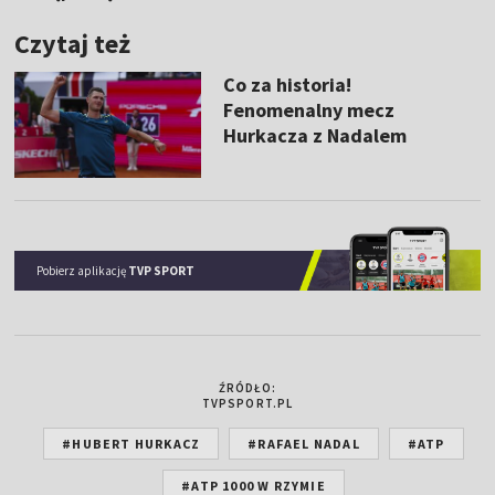
Czytaj też
Co za historia!
Fenomenalny mecz
Hurkacza z Nadalem
Pobierz aplikację
TVP SPORT
ŹRÓDŁO:
TVPSPORT.PL
#HUBERT HURKACZ
#RAFAEL NADAL
#ATP
#ATP 1000 W RZYMIE