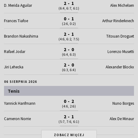
2 - 1
D. Merida Aguilar
Alex Michelsen
(6:4, 6:7, 6:1)
0 - 1
Frances Tiafoe
Arthur Rinderknech
(2:6, 0:2)
2 - 1
Brandon Nakashima
Titouan Droguet
(4:6, 6:2, 7:5)
2 - 0
Rafael Jodar
Lorenzo Musetti
(6:4, 6:3)
2 - 0
Jiri Lehecka
Alexander Blockx
(6:3, 6:4)
06 SIERPNIA 2026
Tenis
0 - 2
Yannick Hanfmann
Nuno Borges
(4:6, 2:6)
2 - 1
Cameron Norrie
Alex De Minaur
(5:7, 7:6, 6:1)
ZOBACZ WIĘCEJ