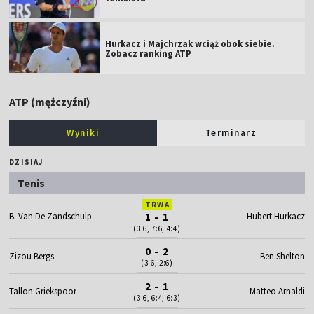
Hurkacz i Majchrzak wciąż obok siebie.
Zobacz ranking ATP
ATP (mężczyźni)
Wyniki
Terminarz
DZISIAJ
Tenis
TRWA
B. Van De Zandschulp
1 - 1
Hubert Hurkacz
(3:6, 7:6, 4:4)
0 - 2
Zizou Bergs
Ben Shelton
(3:6, 2:6)
2 - 1
Tallon Griekspoor
Matteo Arnaldi
(3:6, 6:4, 6:3)