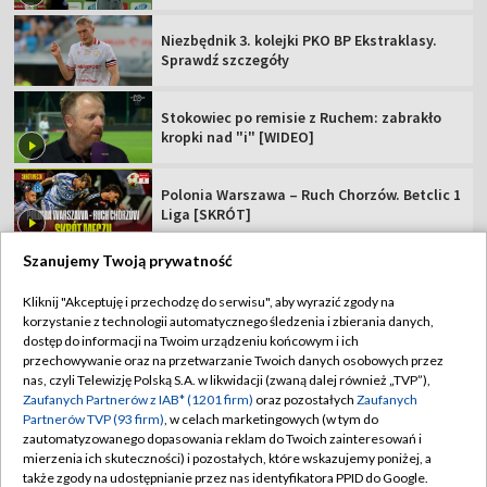
Niezbędnik 3. kolejki PKO BP Ekstraklasy.
Sprawdź szczegóły
Stokowiec po remisie z Ruchem: zabrakło
kropki nad "i" [WIDEO]
Polonia Warszawa – Ruch Chorzów. Betclic 1
Liga [SKRÓT]
Szanujemy Twoją prywatność
Kliknij "Akceptuję i przechodzę do serwisu", aby wyrazić zgody na
korzystanie z technologii automatycznego śledzenia i zbierania danych,
TVP
dostęp do informacji na Twoim urządzeniu końcowym i ich
przechowywanie oraz na przetwarzanie Twoich danych osobowych przez
Abonament TVP
Regulamin TVP
nas, czyli Telewizję Polską S.A. w likwidacji (zwaną dalej również „TVP”),
Polityka prywatności
Sklep TVP
Zaufanych Partnerów z IAB* (1201 firm)
oraz pozostałych
Zaufanych
Partnerów TVP (93 firm)
, w celach marketingowych (w tym do
Biuro Reklamy
Moje zgody
zautomatyzowanego dopasowania reklam do Twoich zainteresowań i
mierzenia ich skuteczności) i pozostałych, które wskazujemy poniżej, a
Oferta Handlowa
Biuro reklamy
także zgody na udostępnianie przez nas identyfikatora PPID do Google.