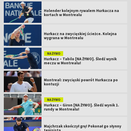
Holender kolejnym rywalem Hurkacza na
kortach w Montrealu
Hurkacz na zwycięskiej ścieżce. Kolejna
wygrana w Montrealu
NA ŻYWO
Hurkacz – Tabilo [NA ŻYWO]. Śledź wynik
meczu w Montrealu!
Montreal: zwycięski powrót Hurkacza po
kontuzji
NA ŻYWO
Hurkacz – Giron [NA ŻYWO]. Śledź wynik 1.
rundy w Montrealu!
Majchrzak skończył grę! Pokonał go słynny
tenisista