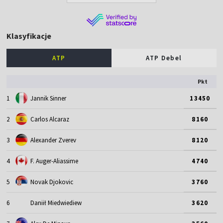
Klasyfikacje
ATP
ATP Debel
Pkt
1
Jannik Sinner
13450
2
Carlos Alcaraz
8160
3
Alexander Zverev
8120
4
F. Auger-Aliassime
4740
5
Novak Djokovic
3760
6
Daniił Miedwiediew
3620