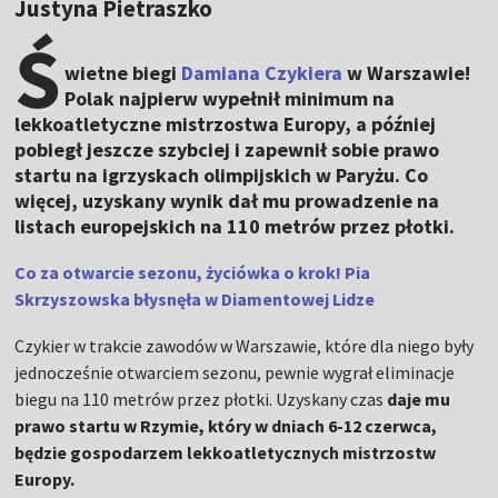
Justyna Pietraszko
Ś
wietne biegi
Damiana Czykiera
w Warszawie!
Polak najpierw wypełnił minimum na
lekkoatletyczne mistrzostwa Europy, a później
pobiegł jeszcze szybciej i zapewnił sobie prawo
startu na igrzyskach olimpijskich w Paryżu. Co
więcej, uzyskany wynik dał mu prowadzenie na
listach europejskich na 110 metrów przez płotki.
Co za otwarcie sezonu, życiówka o krok! Pia
Skrzyszowska błysnęła w Diamentowej Lidze
Czykier w trakcie zawodów w Warszawie, które dla niego były
jednocześnie otwarciem sezonu, pewnie wygrał eliminacje
biegu na 110 metrów przez płotki. Uzyskany czas
daje mu
prawo startu w Rzymie, który w dniach 6-12 czerwca,
będzie gospodarzem lekkoatletycznych mistrzostw
Europy.