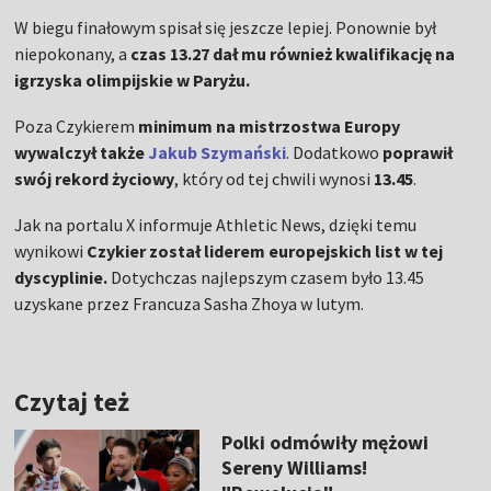
W biegu finałowym spisał się jeszcze lepiej. Ponownie był
niepokonany, a
czas 13.27 dał mu również kwalifikację na
igrzyska olimpijskie w Paryżu.
Poza Czykierem
minimum na mistrzostwa Europy
wywalczył także
Jakub Szymański
. Dodatkowo
poprawił
swój rekord życiowy
, który od tej chwili wynosi
13.45
.
Jak na portalu X informuje Athletic News, dzięki temu
wynikowi
Czykier został liderem europejskich list w tej
dyscyplinie.
Dotychczas najlepszym czasem było 13.45
uzyskane przez Francuza Sasha Zhoya w lutym.
Czytaj też
Polki odmówiły mężowi
Sereny Williams!