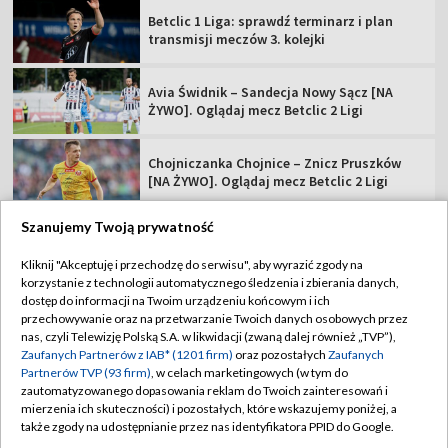
Betclic 1 Liga: sprawdź terminarz i plan
transmisji meczów 3. kolejki
Avia Świdnik – Sandecja Nowy Sącz [NA
ŻYWO]. Oglądaj mecz Betclic 2 Ligi
Chojniczanka Chojnice – Znicz Pruszków
[NA ŻYWO]. Oglądaj mecz Betclic 2 Ligi
Szanujemy Twoją prywatność
Kliknij "Akceptuję i przechodzę do serwisu", aby wyrazić zgody na
korzystanie z technologii automatycznego śledzenia i zbierania danych,
TVP
dostęp do informacji na Twoim urządzeniu końcowym i ich
Abonament TVP
Regulamin TVP
przechowywanie oraz na przetwarzanie Twoich danych osobowych przez
nas, czyli Telewizję Polską S.A. w likwidacji (zwaną dalej również „TVP”),
Polityka prywatności
Sklep TVP
Zaufanych Partnerów z IAB* (1201 firm)
oraz pozostałych
Zaufanych
Partnerów TVP (93 firm)
, w celach marketingowych (w tym do
Biuro Reklamy
Moje zgody
zautomatyzowanego dopasowania reklam do Twoich zainteresowań i
mierzenia ich skuteczności) i pozostałych, które wskazujemy poniżej, a
Oferta Handlowa
Biuro reklamy
także zgody na udostępnianie przez nas identyfikatora PPID do Google.
Telegazeta ogłoszenia
Kontakt