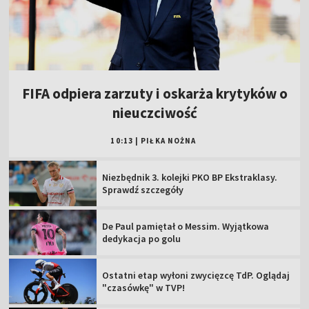
FIFA odpiera zarzuty i oskarża krytyków o
nieuczciwość
10:13
|
PIŁKA NOŻNA
Niezbędnik 3. kolejki PKO BP Ekstraklasy.
Sprawdź szczegóły
De Paul pamiętał o Messim. Wyjątkowa
dedykacja po golu
Ostatni etap wyłoni zwycięzcę TdP. Oglądaj
"czasówkę" w TVP!