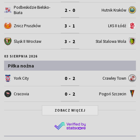
Podbeskidzie Bielsko-
2 - 0
Hutnik Kraków
Biała
3 - 1
Znicz Pruszków
LKS II Łódź
3 - 2
Śląsk II Wrocław
Stal Stalowa Wola
03 SIERPNIA 2026
Piłka nożna
0 - 2
York City
Crawley Town
0 - 2
Cracovia
Pogoń Szczecin
ZOBACZ WIĘCEJ