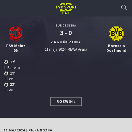
BUNDESLIGA
3 - 0
ZAKOŃCZONY
FSV Mainz
Borussia
11 maja 2024, MEWA Arena
05
Dortmund
12'
L. Barreiro
19'
J. Lee
23'
J. Lee
ROZWIŃ
11 MAJ 2024
|
PIŁKA NOŻNA