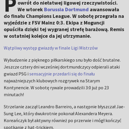
P
owrót do niełatwej ligowej rzeczywistości.
We wtorek
Borussia Dortmund
awansowała
do finału Champions League. W sobotę przegrała na
wyjeździe z FSV Mainz 0:3. Ekipa z Moguncji
opuściła dzięki tej wygranej strefę barażową. Remis
w ostatniej kolejce da jej utrzymanie.
Wątpliwy występ gwiazdy w finale Ligi Mistrzów
Wybudzenie z pięknego piłkarskiego snu było dość brutalne.
Jeszcze cztery dni wcześniej dortmundczycy odpierali ataki
gwiazd PSG i
sensacyjnie przedarli się do finału
najważniejszych klubowych rozgrywek na Starym
Kontynencie. W sobotę rywale prowadzili 3:0 już po 23
minutach!
Strzelanie zaczął Leandro Barreiro, a następnie błyszczał Jae-
Sung Lee, który dwukrotnie pokonał Alexandera Meyera.
Koreańczyk był aktywny również po przerwie i mógł kończyć
spotkanie z hat-trickiem.