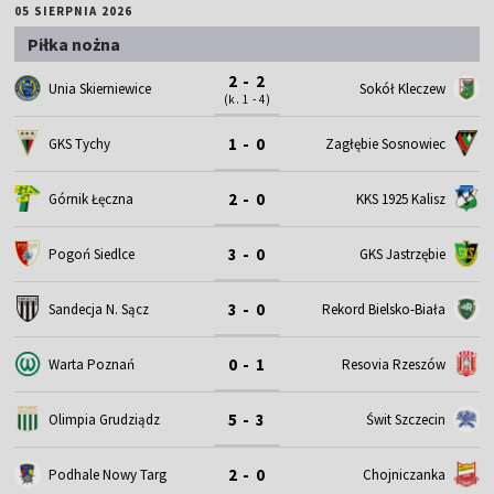
05 SIERPNIA 2026
Piłka nożna
2 - 2
Unia Skierniewice
Sokół Kleczew
(k. 1 - 4)
1 - 0
GKS Tychy
Zagłębie Sosnowiec
2 - 0
Górnik Łęczna
KKS 1925 Kalisz
3 - 0
Pogoń Siedlce
GKS Jastrzębie
3 - 0
Sandecja N. Sącz
Rekord Bielsko-Biała
0 - 1
Warta Poznań
Resovia Rzeszów
5 - 3
Olimpia Grudziądz
Świt Szczecin
2 - 0
Podhale Nowy Targ
Chojniczanka