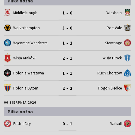
Piłka nożna
1 - 0
Middlesbrough
Wrexham
3 - 0
Wolverhampton
Port Vale
1 - 2
Wycombe Wanderers
Stevenage
2 - 1
Wisła Kraków
Wisła Płock
1 - 1
Polonia Warszawa
Ruch Chorzów
2 - 2
Polonia Bytom
Pogoń Siedlce
06 SIERPNIA 2026
Piłka nożna
0 - 1
Bristol City
Walsall