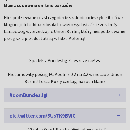
Mainz cudownie uniknie barażów!
Niespodziewane rozstrzygnięcie szalenie ucieszyło kibiców z
Moguncji. Ich ekipa zdołała bowiem wydostać się ze strefy
barażowej, wyprzedzając Union Berlin, który niespodziewanie
przegrał z przedostatnią w lidze Kolonią!
Spadek z Bundesligi? Jeszcze nie! 💪
Niesamowity pościg FC Koeln z 0:2 na 3:2 w meczu z Union
Berlin! Teraz Kozły czekają na ruch Mainz
#domBundesligi
pic.twitter.com/5Us7K9BViC
— Viaplay Sport Polska (@viaplaysportpl)