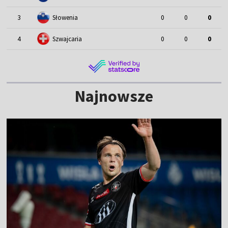
3
Słowenia
0
0
0
4
Szwajcaria
0
0
0
Najnowsze