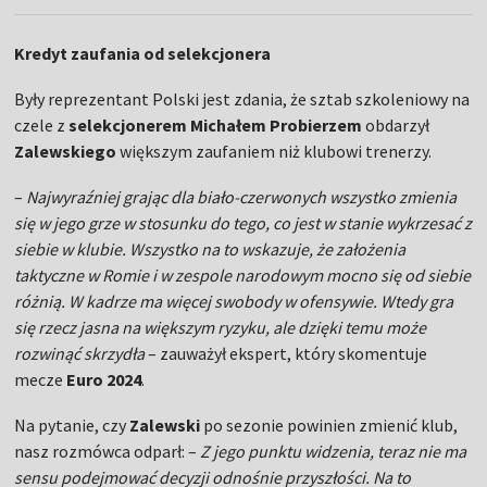
Kredyt zaufania od selekcjonera
Były reprezentant Polski jest zdania, że sztab szkoleniowy na
czele z
selekcjonerem Michałem Probierzem
obdarzył
Zalewskiego
większym zaufaniem niż klubowi trenerzy.
–
Najwyraźniej grając dla biało-czerwonych wszystko zmienia
się w jego grze w stosunku do tego, co jest w stanie wykrzesać z
siebie w klubie. Wszystko na to wskazuje, że założenia
taktyczne w Romie i w zespole narodowym mocno się od siebie
różnią. W kadrze ma więcej swobody w ofensywie. Wtedy gra
się rzecz jasna na większym ryzyku, ale dzięki temu może
rozwinąć skrzydła
– zauważył ekspert, który skomentuje
mecze
Euro 2024
.
Na pytanie, czy
Zalewski
po sezonie powinien zmienić klub,
nasz rozmówca odparł: –
Z jego punktu widzenia, teraz nie ma
sensu podejmować decyzji odnośnie przyszłości. Na to