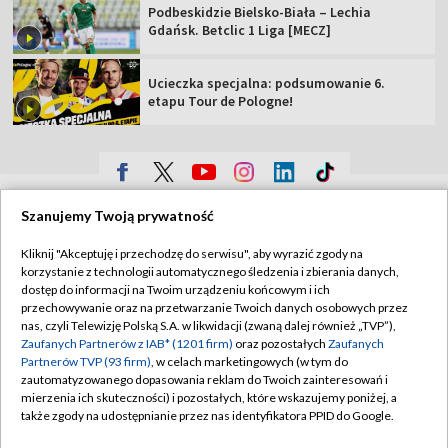
Podbeskidzie Bielsko-Biała – Lechia
Gdańsk. Betclic 1 Liga [MECZ]
Ucieczka specjalna: podsumowanie 6.
etapu Tour de Pologne!
TVP
Szanujemy Twoją prywatność
Abonament TVP
Regulamin TVP
Kliknij "Akceptuję i przechodzę do serwisu", aby wyrazić zgody na
Polityka prywatności
Sklep TVP
korzystanie z technologii automatycznego śledzenia i zbierania danych,
dostęp do informacji na Twoim urządzeniu końcowym i ich
Biuro Reklamy
Moje zgody
przechowywanie oraz na przetwarzanie Twoich danych osobowych przez
nas, czyli Telewizję Polską S.A. w likwidacji (zwaną dalej również „TVP”),
Oferta Handlowa
Biuro reklamy
Zaufanych Partnerów z IAB* (1201 firm)
oraz pozostałych
Zaufanych
Partnerów TVP (93 firm)
, w celach marketingowych (w tym do
Telegazeta ogłoszenia
Kontakt
zautomatyzowanego dopasowania reklam do Twoich zainteresowań i
Emisja w TVP
mierzenia ich skuteczności) i pozostałych, które wskazujemy poniżej, a
także zgody na udostępnianie przez nas identyfikatora PPID do Google.
Kanały
Rada Programowa