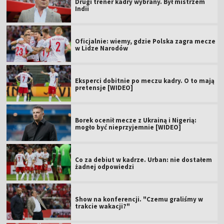
Drugi trener kadry wybrany. Był mistrzem
Indii
Oficjalnie: wiemy, gdzie Polska zagra mecze
w Lidze Narodów
Eksperci dobitnie po meczu kadry. O to mają
pretensje [WIDEO]
Borek ocenił mecze z Ukrainą i Nigerią:
mogło być nieprzyjemnie [WIDEO]
Co za debiut w kadrze. Urban: nie dostałem
żadnej odpowiedzi
Show na konferencji. "Czemu graliśmy w
trakcie wakacji?"