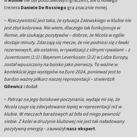
w
Romie
nie był podstawowym graczem, ale u nowego
trenera
Daniele De Rossiego
gra znacznie mniej.
–
Rzeczywistość jest taka, że sytuacja Zalewskiego w klubie nie
jest zbyt kolorowa. Nie wiem, dlaczego tak funkcjonuje w
Romie, ale szukając pozytywów – dobrze, że Nicola w ogóle
dostaje minuty. Zdarzają się mecze, że nie podnosi się z ławki
rezerwowych, ale ostatnio, w rywalizacji z silnymi rywalami – z
Juventusem (1:1) i Bayerem Leverkusen (2:2) w Lidze Europy,
został wpuszczony na boisko jako pierwszy. To ważne w
kontekście jego występów na Euro 2024, ponieważ jest to
bardzo ważny piłkarz naszej reprezentacji
– stwierdził
Gilewicz
i dodał:
–
Patrząc na jego boiskowe poczynania, wydaje mi się, że
Nicola czuje się zdecydowanie lepiej w reprezentacji niż w
klubie. W meczach barażowych aż biła od niego pewność
siebie. Z kolei w drużynie klubowej nie jest tak naładowany
pozytywną energią
– zauważył
nasz ekspert
.