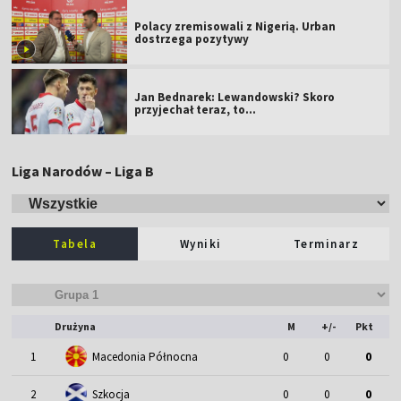
Polacy zremisowali z Nigerią. Urban
dostrzega pozytywy
Jan Bednarek: Lewandowski? Skoro
przyjechał teraz, to…
Liga Narodów – Liga B
Tabela
Wyniki
Terminarz
Drużyna
M
+/-
Pkt
1
Macedonia Północna
0
0
0
2
Szkocja
0
0
0