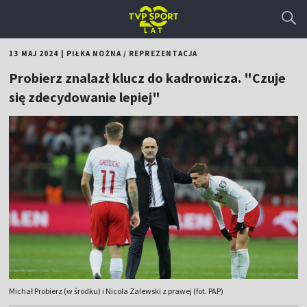
13 MAJ 2024
|
PIŁKA NOŻNA
/
REPREZENTACJA
Probierz znalazł klucz do kadrowicza. "Czuje
się zdecydowanie lepiej"
Michał Probierz (w środku) i Nicola Zalewski z prawej (fot. PAP)