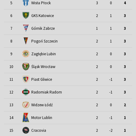
5
Wisła Płock
3
0
4
6
GKS Katowice
2
1
3
7
Górnik Zabrze
1
1
3
8
Pogoń Szczecin
2
1
3
9
Zagłębie Lubin
2
0
3
Śląsk Wrocław
10
2
0
3
11
Piast Gliwice
2
-1
3
12
Radomiak Radom
2
-1
3
13
Widzew Łódź
2
0
2
Motor Lublin
14
2
-1
1
15
Cracovia
2
-2
1