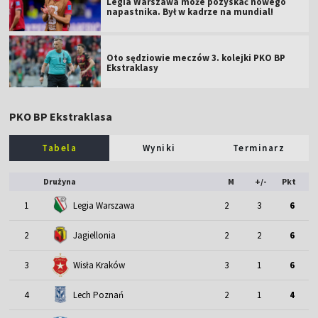
Legia Warszawa może pozyskać nowego
napastnika. Był w kadrze na mundial!
Oto sędziowie meczów 3. kolejki PKO BP
Ekstraklasy
PKO BP Ekstraklasa
Tabela
Wyniki
Terminarz
Drużyna
M
+/-
Pkt
1
Legia Warszawa
2
3
6
2
Jagiellonia
2
2
6
3
Wisła Kraków
3
1
6
4
Lech Poznań
2
1
4