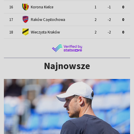
16
Korona Kielce
1
-1
0
17
Raków Częstochowa
2
-2
0
18
Wieczysta Kraków
2
-2
0
Najnowsze