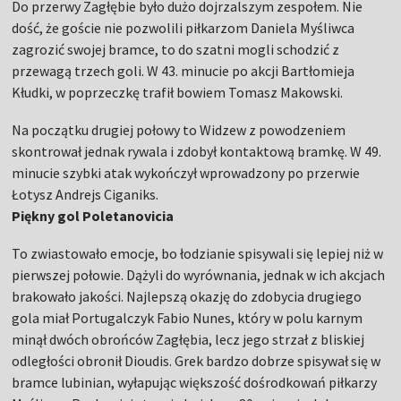
Do przerwy Zagłębie było dużo dojrzalszym zespołem. Nie
dość, że goście nie pozwolili piłkarzom Daniela Myśliwca
zagrozić swojej bramce, to do szatni mogli schodzić z
przewagą trzech goli. W 43. minucie po akcji Bartłomieja
Kłudki, w poprzeczkę trafił bowiem Tomasz Makowski.
Na początku drugiej połowy to Widzew z powodzeniem
skontrował jednak rywala i zdobył kontaktową bramkę. W 49.
minucie szybki atak wykończył wprowadzony po przerwie
Łotysz Andrejs Ciganiks.
Piękny gol Poletanovicia
To zwiastowało emocje, bo łodzianie spisywali się lepiej niż w
pierwszej połowie. Dążyli do wyrównania, jednak w ich akcjach
brakowało jakości. Najlepszą okazję do zdobycia drugiego
gola miał Portugalczyk Fabio Nunes, który w polu karnym
minął dwóch obrońców Zagłębia, lecz jego strzał z bliskiej
odległości obronił Dioudis. Grek bardzo dobrze spisywał się w
bramce lubinian, wyłapując większość dośrodkowań piłkarzy