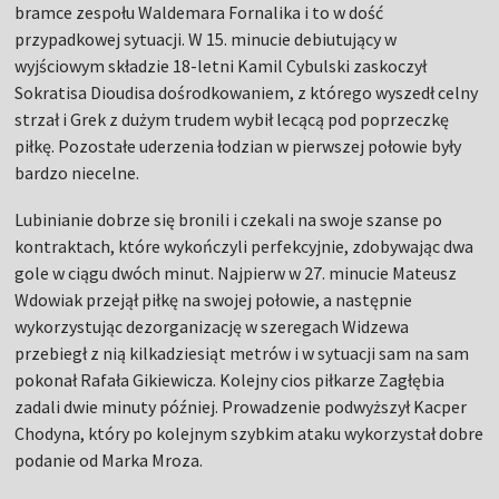
bramce zespołu Waldemara Fornalika i to w dość
przypadkowej sytuacji. W 15. minucie debiutujący w
wyjściowym składzie 18-letni Kamil Cybulski zaskoczył
Sokratisa Dioudisa dośrodkowaniem, z którego wyszedł celny
strzał i Grek z dużym trudem wybił lecącą pod poprzeczkę
piłkę. Pozostałe uderzenia łodzian w pierwszej połowie były
bardzo niecelne.
Lubinianie dobrze się bronili i czekali na swoje szanse po
kontraktach, które wykończyli perfekcyjnie, zdobywając dwa
gole w ciągu dwóch minut. Najpierw w 27. minucie Mateusz
Wdowiak przejął piłkę na swojej połowie, a następnie
wykorzystując dezorganizację w szeregach Widzewa
przebiegł z nią kilkadziesiąt metrów i w sytuacji sam na sam
pokonał Rafała Gikiewicza. Kolejny cios piłkarze Zagłębia
zadali dwie minuty później. Prowadzenie podwyższył Kacper
Chodyna, który po kolejnym szybkim ataku wykorzystał dobre
podanie od Marka Mroza.