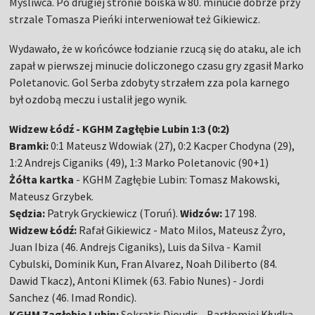
Myśliwca. Po drugiej stronie boiska w 80. minucie dobrze przy
strzale Tomasza Pieńki interweniował też Gikiewicz.
Wydawało, że w końcówce łodzianie rzucą się do ataku, ale ich
zapał w pierwszej minucie doliczonego czasu gry zgasił Marko
Poletanovic. Gol Serba zdobyty strzałem zza pola karnego
był ozdobą meczu i ustalił jego wynik.
Widzew Łódź - KGHM Zagłębie Lubin 1:3 (0:2)
Bramki:
0:1 Mateusz Wdowiak (27), 0:2 Kacper Chodyna (29),
1:2 Andrejs Ciganiks (49), 1:3 Marko Poletanovic (90+1)
Żółta kartka
- KGHM Zagłębie Lubin: Tomasz Makowski,
Mateusz Grzybek.
Sędzia:
Patryk Gryckiewicz (Toruń).
Widzów:
17 198.
Widzew Łódź:
Rafał Gikiewicz - Mato Milos, Mateusz Żyro,
Juan Ibiza (46. Andrejs Ciganiks), Luis da Silva - Kamil
Cybulski, Dominik Kun, Fran Alvarez, Noah Diliberto (84.
Dawid Tkacz), Antoni Klimek (63. Fabio Nunes) - Jordi
Sanchez (46. Imad Rondic).
KGHM Zagłębie Lubin:
Sokratis Dioudis - Bartłomiej Kłudka,