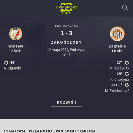
EKSTRAKLASA
1 - 3
ZAKOŃCZONY
Widzew
Zagłębie
12 maja 2024, Widzewa,
Łódź
Lubin
Łódź
49'
27'
A. Ciganiks
M. Wdowiak
29'
K. Chodyna
90
+ 1'
M. Poletanović
ROZWIŃ
12 MAJ 2024
|
PIŁKA NOŻNA
/
PKO BP EKSTRAKLASA