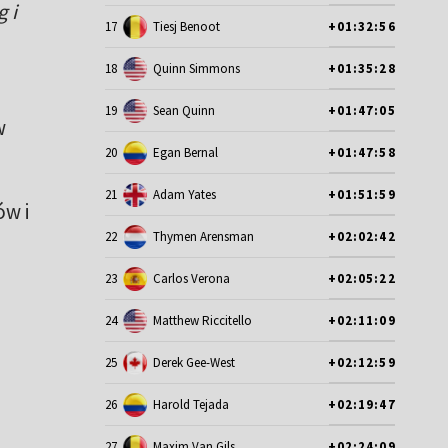
 i
17
Tiesj Benoot
+01:32:56
18
Quinn Simmons
+01:35:28
19
Sean Quinn
+01:47:05
w
20
Egan Bernal
+01:47:58
21
Adam Yates
+01:51:59
ów i
22
Thymen Arensman
+02:02:42
23
Carlos Verona
+02:05:22
24
Matthew Riccitello
+02:11:09
25
Derek Gee-West
+02:12:59
26
Harold Tejada
+02:19:47
27
Maxim Van Gils
+02:24:09