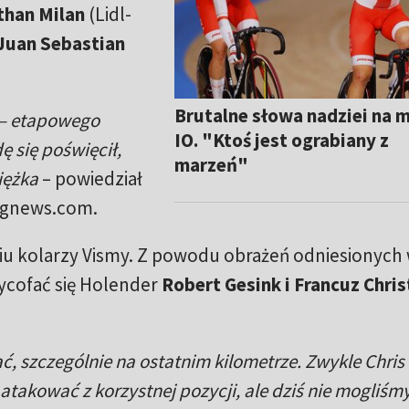
than Milan
(Lidl-
Juan Sebastian
Brutalne słowa nadziei na 
 – etapowego
IO. "Ktoś jest ograbiany z
 się poświęcił,
marzeń"
iężka
– powiedział
ingnews.com.
ciu kolarzy Vismy. Z powodu obrażeń odniesionych
wycofać się Holender
Robert Gesink i Francuz Chri
, szczególnie na ostatnim kilometrze. Zwykle Chris 
takować z korzystnej pozycji, ale dziś nie mogliśmy