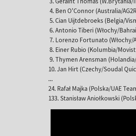
3. Geraint Thomas (W.Brytania
4. Ben O'Connor (Australia/AG
5. Cian Uijtdebroeks (Belgia
6. Antonio Tiberi (Włochy/Bahr
7. Lorenzo Fortunato (Włochy
8. Einer Rubio (Kolumbia/Mo
9. Thymen Arensman (Holandia
10. Jan Hirt (Czechy/Soudal Q
...
24. Rafał Majka (Polska/UAE T
133. Stanisław Aniołkowski (Pol