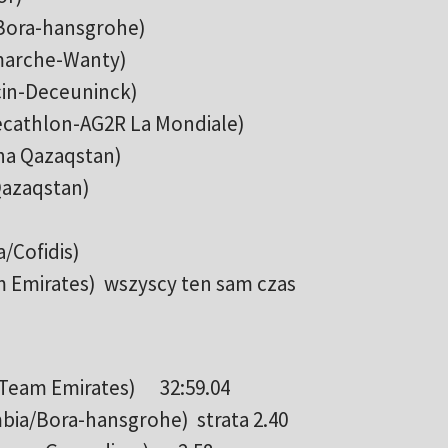
/Bora-hansgrohe)
rmarche-Wanty)
cin-Deceuninck)
cathlon-AG2R La Mondiale)
ana Qazaqstan)
Qazaqstan)
a/Cofidis)
m Emirates) wszyscy ten sam czas
 Team Emirates) 32:59.04
mbia/Bora-hansgrohe) strata 2.40