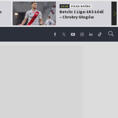
12:15
PIŁKA NOŻNA
p
Betclic 1 Liga: ŁKS Łódź
▶
– Chrobry Głogów