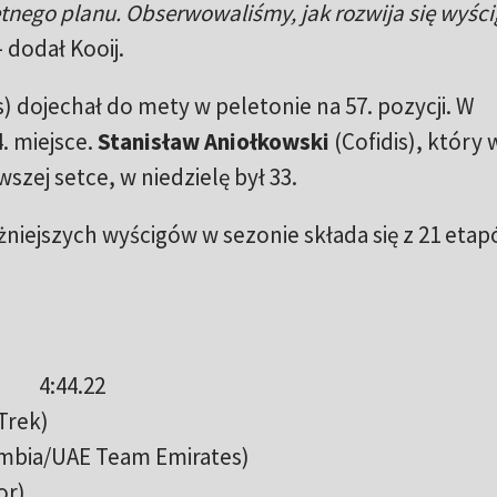
tnego planu. Obserwowaliśmy, jak rozwija się wyścig
 dodał Kooij.
 dojechał do mety w peletonie na 57. pozycji. W
4. miejsce.
Stanisław Aniołkowski
(Cofidis), który 
wszej setce, w niedzielę był 33.
niejszych wyścigów w sezonie składa się z 21 etap
a) 4:44.22
Trek)
umbia/UAE Team Emirates)
or)