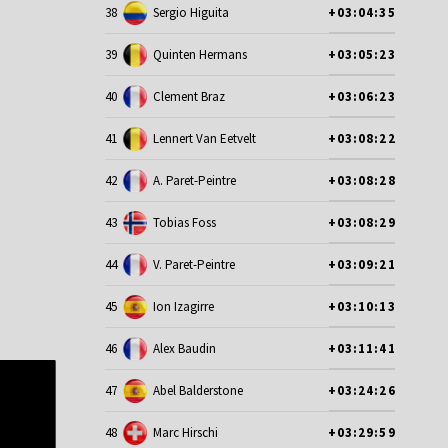
38
Sergio Higuita
+03:04:35
39
Quinten Hermans
+03:05:23
40
Clement Braz
+03:06:23
41
Lennert Van Eetvelt
+03:08:22
42
A. Paret-Peintre
+03:08:28
43
Tobias Foss
+03:08:29
44
V. Paret-Peintre
+03:09:21
45
Ion Izagirre
+03:10:13
46
Alex Baudin
+03:11:41
47
Abel Balderstone
+03:24:26
48
Marc Hirschi
+03:29:59