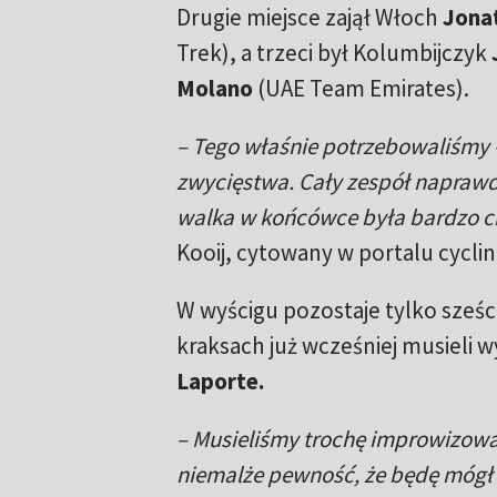
Drugie miejsce zajął Włoch
Jona
Trek), a trzeci był Kolumbijczyk
Molano
(UAE Team Emirates).
– Tego właśnie potrzebowaliśmy
zwycięstwa. Cały zespół naprawdę
walka w końcówce była bardzo c
Kooij, cytowany w portalu cycl
W wyścigu pozostaje tylko sześ
kraksach już wcześniej musieli 
Laporte.
– Musieliśmy trochę improwizować
niemalże pewność, że będę mógł a