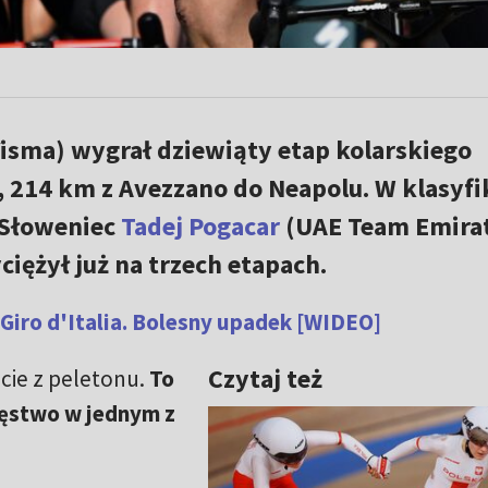
Visma) wygrał dziewiąty etap kolarskiego
a, 214 km z Avezzano do Neapolu. W klasyfi
 Słoweniec
Tadej Pogacar
(UAE Team Emirat
ciężył już na trzech etapach.
 Giro d'Italia. Bolesny upadek [WIDEO]
Czytaj też
ncie z peletonu.
To
ięstwo w jednym z