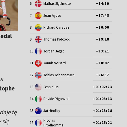
6
Mattias Skjelmose
+14:59
7
Juan Ayuso
+17:48
8
Richard Carapaz
+20:00
medal
9
Thomas Pidcock
+29:28
10
Jordan Jegat
+33:21
11
Yannis Voisard
+38:02
12
Tobias Johannessen
+56:37
 w
stophe
13
Sepp Kuss
+01:02:23
14
Davide Piganzoli
+01:03:43
daje tę
15
Jai Hindley
+01:23:28
 się
Nicolas
16
+01:25:01
Prodhomme