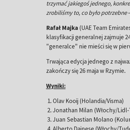
trzymać jakiegoś jednego, konkre
zrobiliśmy to, co było potrzebne
–
Rafał Majka
(UAE Team Emirates)
klasyfikacji generalnej zajmuje 2
"generalce" nie mieści się w pier
Trwająca edycja jednego z najważ
zakończy się 26 maja w Rzymie.
Wyniki:
1. Olav Kooij (Holandia/Vism
2. Jonathan Milan (Włochy/Lidl-
3. Juan Sebastian Molano (Kol
4. Alberto Dainese (Włochy/Tud