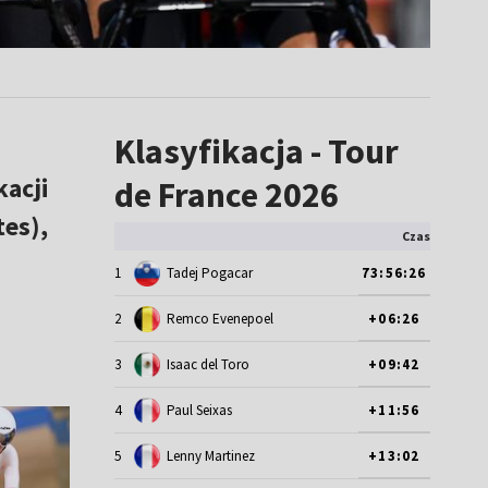
Klasyfikacja - Tour
kacji
de France 2026
es),
Czas
1
Tadej Pogacar
73:56:26
2
Remco Evenepoel
+06:26
3
Isaac del Toro
+09:42
4
Paul Seixas
+11:56
5
Lenny Martinez
+13:02