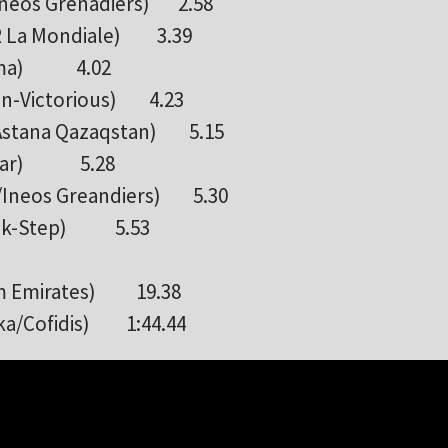
/Ineos Grenadiers) 2.58
2R La Mondiale) 3.39
/Visma) 4.02
ain-Victorious) 4.23
/Astana Qazaqstan) 5.15
vistar) 5.28
/Ineos Greandiers) 5.30
uick-Step) 5.53
eam Emirates) 19.38
ska/Cofidis) 1:44.44