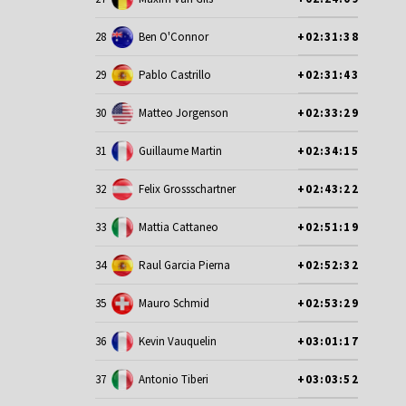
28
Ben O'Connor
+02:31:38
29
Pablo Castrillo
+02:31:43
30
Matteo Jorgenson
+02:33:29
31
Guillaume Martin
+02:34:15
32
Felix Grossschartner
+02:43:22
33
Mattia Cattaneo
+02:51:19
34
Raul Garcia Pierna
+02:52:32
35
Mauro Schmid
+02:53:29
36
Kevin Vauquelin
+03:01:17
37
Antonio Tiberi
+03:03:52