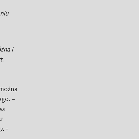
niu
żna i
t.
k można
ego.
–
es
z
y.
–