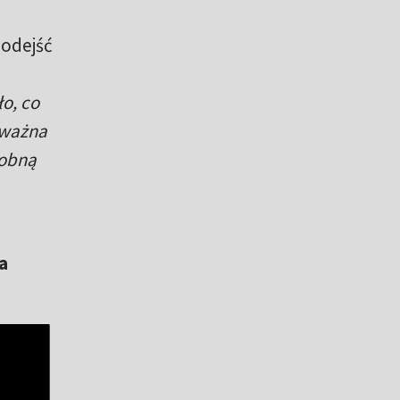
podejść
ło, co
o ważna
sobną
a