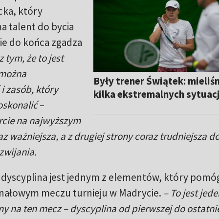
cka, który
ma talent do bycia
ie do końca zgadza
 tym, że to jest
o można
Były trener Świątek: mieli
i zasób, który
kilka ekstremalnych sytuacj
skonalić
–
rcie na najwyższym
z ważniejsza, a z drugiej strony coraz trudniejsza d
zwijania.
dyscyplina jest jednym z elementów, który pomóg
inałowym meczu turnieju w Madrycie.
– To jest jede
 na ten mecz – dyscyplina od pierwszej do ostatniej