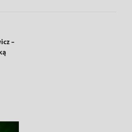
icz –
ką