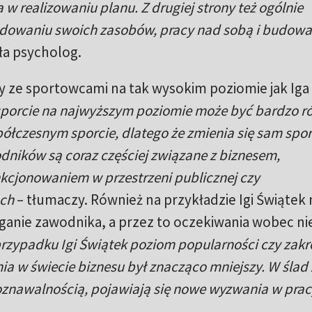
w realizowaniu planu. Z drugiej strony też ogólnie
dowaniu swoich zasobów, pracy nad sobą i budowa
iła psycholog.
cy ze sportowcami na tak wysokim poziomie jak Iga
porcie na najwyższym poziomie może być bardzo ró
ółczesnym sporcie, dlatego że zmienia się sam spor
ników są coraz częściej związane z biznesem,
kcjonowaniem w przestrzeni publicznej czy
ach
– tłumaczy. Również na przykładzie Igi Świąte
eganie zawodnika, a przez to oczekiwania wobec ni
rzypadku Igi Świątek poziom popularności czy zakr
nia w świecie biznesu był znacząco mniejszy. W ślad 
oznawalnością, pojawiają się nowe wyzwania w prac