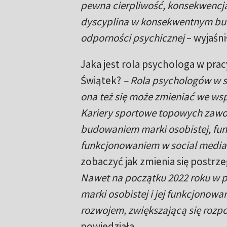
pewna cierpliwość, konsekwencja 
dyscyplina w konsekwentnym bu
odporności psychicznej
– wyjaśn
Jaka jest rola psychologa w pra
Świątek?
– Rola psychologów w s
ona też się może zmieniać we wsp
Kariery sportowe topowych zawod
budowaniem marki osobistej, fun
funkcjonowaniem w social medi
zobaczyć jak zmienia się postrz
Nawet na początku 2022 roku w p
marki osobistej i jej funkcjonowa
rozwojem, zwiększającą się rozp
powiedziała.