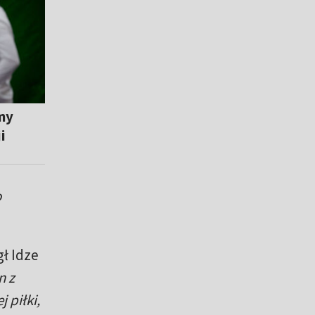
śmy
i
o
ł Idze
n z
 piłki,