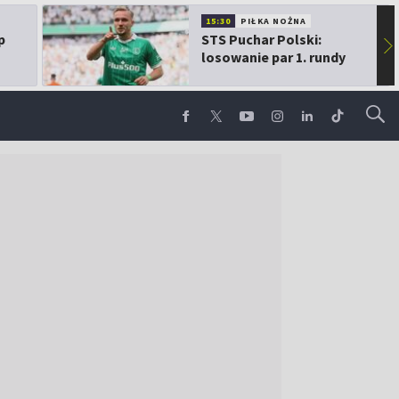
15:30
PIŁKA NOŻNA
p
STS Puchar Polski:
▶
losowanie par 1. rundy