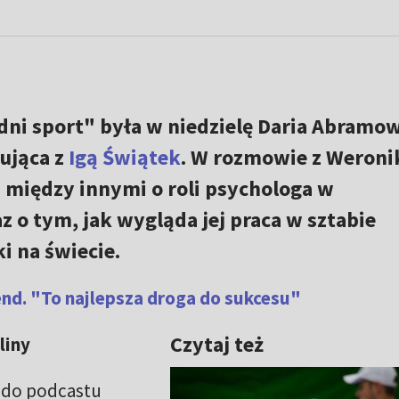
ni sport" była w niedzielę Daria Abramow
ująca z
Igą Świątek
. W rozmowie z Weroni
między innymi o roli psychologa w
z o tym, jak wygląda jej praca w sztabie
ki na świecie.
end. "To najlepsza droga do sukcesu"
Czytaj też
liny
a do podcastu