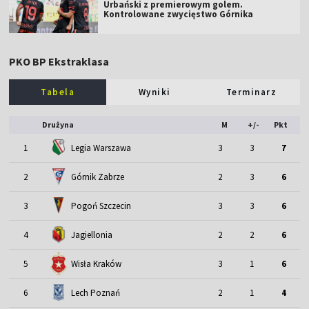
Urbański z premierowym golem.
Kontrolowane zwycięstwo Górnika
PKO BP Ekstraklasa
Tabela
Wyniki
Terminarz
Drużyna
M
+/-
Pkt
1
Legia Warszawa
3
3
7
2
Górnik Zabrze
2
3
6
3
Pogoń Szczecin
3
3
6
4
Jagiellonia
2
2
6
5
Wisła Kraków
3
1
6
6
Lech Poznań
2
1
4