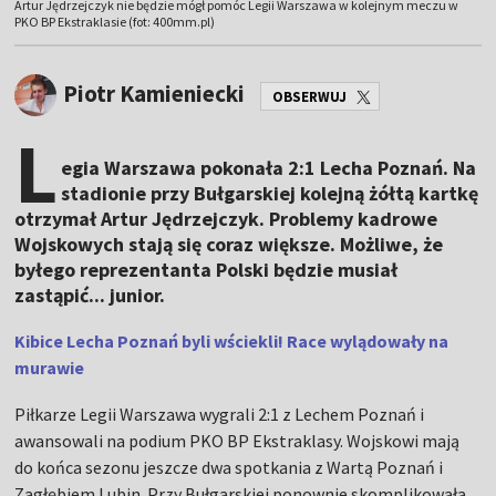
Artur Jędrzejczyk nie będzie mógł pomóc Legii Warszawa w kolejnym meczu w
PKO BP Ekstraklasie (fot: 400mm.pl)
Piotr Kamieniecki
OBSERWUJ
L
egia Warszawa pokonała 2:1 Lecha Poznań. Na
stadionie przy Bułgarskiej kolejną żółtą kartkę
otrzymał Artur Jędrzejczyk. Problemy kadrowe
Wojskowych stają się coraz większe. Możliwe, że
byłego reprezentanta Polski będzie musiał
zastąpić... junior.
Kibice Lecha Poznań byli wściekli! Race wylądowały na
murawie
Piłkarze Legii Warszawa wygrali 2:1 z Lechem Poznań i
awansowali na podium PKO BP Ekstraklasy. Wojskowi mają
do końca sezonu jeszcze dwa spotkania z Wartą Poznań i
Zagłębiem Lubin. Przy Bułgarskiej ponownie skomplikowała