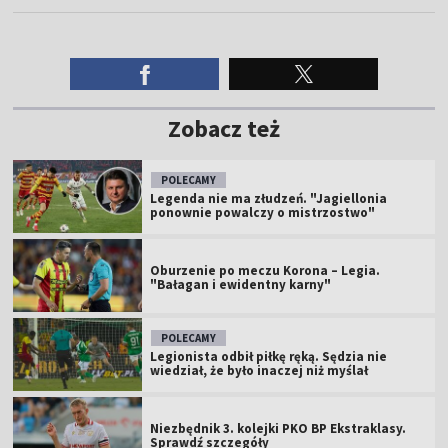
Zobacz też
POLECAMY
Legenda nie ma złudzeń. "Jagiellonia
ponownie powalczy o mistrzostwo"
Oburzenie po meczu Korona – Legia.
"Bałagan i ewidentny karny"
POLECAMY
Legionista odbił piłkę ręką. Sędzia nie
wiedział, że było inaczej niż myślał
Niezbędnik 3. kolejki PKO BP Ekstraklasy.
Sprawdź szczegóły