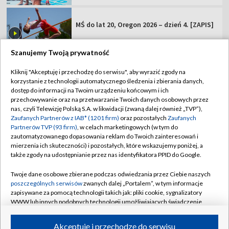
MŚ do lat 20, Oregon 2026 – dzień 4. [ZAPIS]
Szanujemy Twoją prywatność
Kliknij "Akceptuję i przechodzę do serwisu", aby wyrazić zgody na
korzystanie z technologii automatycznego śledzenia i zbierania danych,
TVP
dostęp do informacji na Twoim urządzeniu końcowym i ich
Abonament TVP
Regulamin TVP
przechowywanie oraz na przetwarzanie Twoich danych osobowych przez
nas, czyli Telewizję Polską S.A. w likwidacji (zwaną dalej również „TVP”),
Polityka prywatności
Sklep TVP
Zaufanych Partnerów z IAB* (1201 firm)
oraz pozostałych
Zaufanych
Partnerów TVP (93 firm)
, w celach marketingowych (w tym do
Biuro Reklamy
Moje zgody
zautomatyzowanego dopasowania reklam do Twoich zainteresowań i
mierzenia ich skuteczności) i pozostałych, które wskazujemy poniżej, a
Oferta Handlowa
Biuro reklamy
także zgody na udostępnianie przez nas identyfikatora PPID do Google.
Telegazeta ogłoszenia
Kontakt
Twoje dane osobowe zbierane podczas odwiedzania przez Ciebie naszych
Emisja w TVP
poszczególnych serwisów
zwanych dalej „Portalem”, w tym informacje
zapisywane za pomocą technologii takich jak: pliki cookie, sygnalizatory
Kanały
Rada Programowa
WWW lub innych podobnych technologii umożliwiających świadczenie
dopasowanych i bezpiecznych usług, personalizację treści oraz reklam,
Ogłoszenia przetargowe
udostępnianie funkcji mediów społecznościowych oraz analizowanie
©2026 Telewizja Polska Spółka Akcyjna w likwidacji
Akceptuję i przechodzę do serwisu