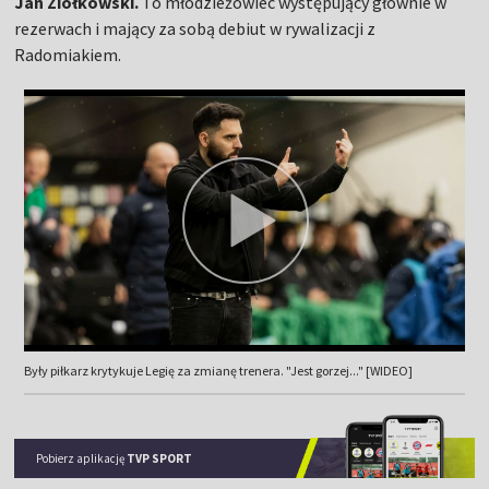
Jan Ziółkowski.
To młodzieżowiec występujący głownie w
rezerwach i mający za sobą debiut w rywalizacji z
Radomiakiem.
Były piłkarz krytykuje Legię za zmianę trenera. "Jest gorzej..." [WIDEO]
Pobierz aplikację
TVP SPORT