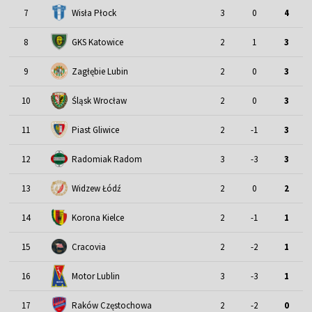
7
Wisła Płock
3
0
4
8
GKS Katowice
2
1
3
9
Zagłębie Lubin
2
0
3
Śląsk Wrocław
10
2
0
3
11
Piast Gliwice
2
-1
3
12
Radomiak Radom
3
-3
3
13
Widzew Łódź
2
0
2
14
Korona Kielce
2
-1
1
15
Cracovia
2
-2
1
Motor Lublin
16
3
-3
1
17
Raków Częstochowa
2
-2
0