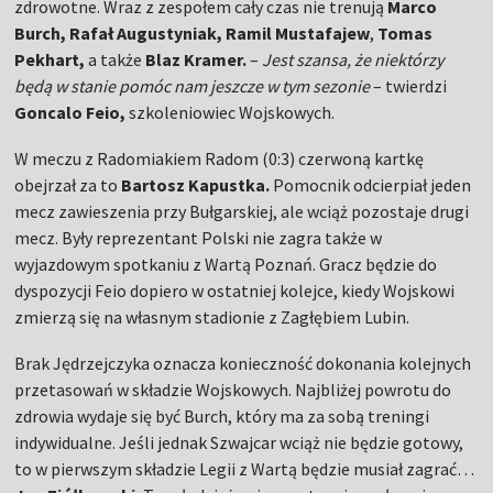
zdrowotne. Wraz z zespołem cały czas nie trenują
Marco
Burch, Rafał Augustyniak, Ramil Mustafajew
,
Tomas
Pekhart,
a także
Blaz Kramer.
–
Jest szansa, że niektórzy
będą w stanie pomóc nam jeszcze w tym sezonie
– twierdzi
Goncalo Feio,
szkoleniowiec Wojskowych.
W meczu z Radomiakiem Radom (0:3) czerwoną kartkę
obejrzał za to
Bartosz Kapustka.
Pomocnik odcierpiał jeden
mecz zawieszenia przy Bułgarskiej, ale wciąż pozostaje drugi
mecz. Były reprezentant Polski nie zagra także w
wyjazdowym spotkaniu z Wartą Poznań. Gracz będzie do
dyspozycji Feio dopiero w ostatniej kolejce, kiedy Wojskowi
zmierzą się na własnym stadionie z Zagłębiem Lubin.
Brak Jędrzejczyka oznacza konieczność dokonania kolejnych
przetasowań w składzie Wojskowych. Najbliżej powrotu do
zdrowia wydaje się być Burch, który ma za sobą treningi
indywidualne. Jeśli jednak Szwajcar wciąż nie będzie gotowy,
to w pierwszym składzie Legii z Wartą będzie musiał zagrać…