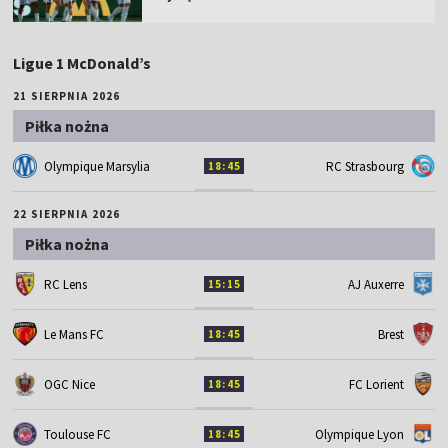
Ligue 1 McDonald’s
21 SIERPNIA 2026
Piłka nożna
Olympique Marsylia
RC Strasbourg
18:45
22 SIERPNIA 2026
Piłka nożna
RC Lens
AJ Auxerre
15:15
Le Mans FC
Brest
18:45
OGC Nice
FC Lorient
18:45
Toulouse FC
Olympique Lyon
18:45