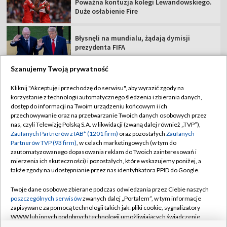
Poważna kontuzja kolegi Lewandowskiego.
Duże osłabienie Fire
Błysnęli na mundialu, żądają dymisji
prezydenta FIFA
Szanujemy Twoją prywatność
Kliknij "Akceptuję i przechodzę do serwisu", aby wyrazić zgody na
korzystanie z technologii automatycznego śledzenia i zbierania danych,
TVP
dostęp do informacji na Twoim urządzeniu końcowym i ich
przechowywanie oraz na przetwarzanie Twoich danych osobowych przez
Abonament TVP
Regulamin TVP
nas, czyli Telewizję Polską S.A. w likwidacji (zwaną dalej również „TVP”),
Polityka prywatności
Sklep TVP
Zaufanych Partnerów z IAB* (1201 firm)
oraz pozostałych
Zaufanych
Partnerów TVP (93 firm)
, w celach marketingowych (w tym do
Biuro Reklamy
Moje zgody
zautomatyzowanego dopasowania reklam do Twoich zainteresowań i
mierzenia ich skuteczności) i pozostałych, które wskazujemy poniżej, a
Oferta Handlowa
Biuro reklamy
także zgody na udostępnianie przez nas identyfikatora PPID do Google.
Telegazeta ogłoszenia
Kontakt
Twoje dane osobowe zbierane podczas odwiedzania przez Ciebie naszych
Emisja w TVP
poszczególnych serwisów
zwanych dalej „Portalem”, w tym informacje
zapisywane za pomocą technologii takich jak: pliki cookie, sygnalizatory
Kanały
Rada Programowa
WWW lub innych podobnych technologii umożliwiających świadczenie
dopasowanych i bezpiecznych usług, personalizację treści oraz reklam,