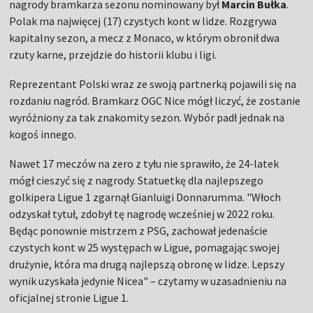
nagrody bramkarza sezonu nominowany był
Marcin Bułka
.
Polak ma najwięcej (17) czystych kont w lidze. Rozgrywa
kapitalny sezon, a mecz z Monaco, w którym obronił dwa
rzuty karne, przejdzie do historii klubu i ligi.
Reprezentant Polski wraz ze swoją partnerką pojawili się na
rozdaniu nagród. Bramkarz OGC Nice mógł liczyć, że zostanie
wyróżniony za tak znakomity sezon. Wybór padł jednak na
kogoś innego.
Nawet 17 meczów na zero z tyłu nie sprawiło, że 24-latek
mógł cieszyć się z nagrody. Statuetkę dla najlepszego
golkipera Ligue 1 zgarnął Gianluigi Donnarumma. "Włoch
odzyskał tytuł, zdobył tę ​​nagrodę wcześniej w 2022 roku.
Będąc ponownie mistrzem z PSG, zachował jedenaście
czystych kont w 25 występach w Ligue, pomagając swojej
drużynie, która ma drugą najlepszą obronę w lidze. Lepszy
wynik uzyskała jedynie Nicea" – czytamy w uzasadnieniu na
oficjalnej stronie Ligue 1.