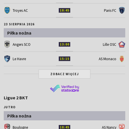
Troyes AC
Paris FC
18:45
23 SIERPNIA 2026
Piłka nożna
Angers SCO
Lille OSC
13:00
Le Havre
AS Monaco
15:15
ZOBACZ WIĘCEJ
Ligue 2 BKT
JUTRO
Piłka nożna
Boulogne
AS Nancy
18:45