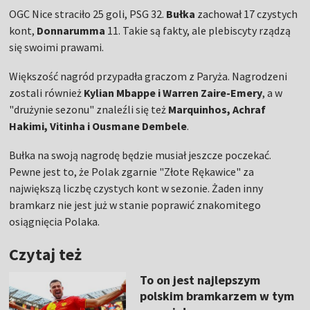
OGC Nice straciło 25 goli, PSG 32.
Bułka
zachował 17 czystych
kont,
Donnarumma
11. Takie są fakty, ale plebiscyty rządzą
się swoimi prawami.
Większość nagród przypadła graczom z Paryża. Nagrodzeni
zostali również
Kylian Mbappe i Warren Zaire-Emery
, a w
"drużynie sezonu" znaleźli się też
Marquinhos, Achraf
Hakimi, Vitinha i Ousmane Dembele
.
Bułka na swoją nagrodę będzie musiał jeszcze poczekać.
Pewne jest to, że Polak zgarnie "Złote Rękawice" za
największą liczbę czystych kont w sezonie. Żaden inny
bramkarz nie jest już w stanie poprawić znakomitego
osiągnięcia Polaka.
Czytaj też
To on jest najlepszym
polskim bramkarzem w tym