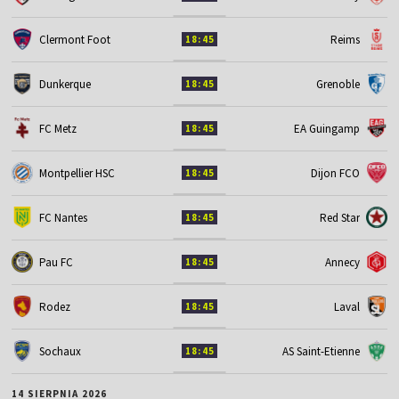
Clermont Foot
Reims
18:45
Dunkerque
Grenoble
18:45
FC Metz
EA Guingamp
18:45
Montpellier HSC
Dijon FCO
18:45
FC Nantes
Red Star
18:45
Pau FC
Annecy
18:45
Rodez
Laval
18:45
Sochaux
AS Saint-Etienne
18:45
14 SIERPNIA 2026