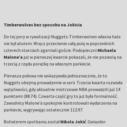
Timberwolves bez sposobu na Jokicia
Do tej pory w rywalizacji Nuggets-Timberwolves własna hala
nie był atutem. Wręcz przeciwnie całą pulę w poprzednich
czterech starciach zgarniali goście. Podopieczni
Michaela
Malone’a
już w pierwszej kwarcie pokazali, że nie pozwolą na
trzecią z rzędu porażkę na własnym parkiecie.
Pierwsza połowa nie wskazywała jednoznacznie, że to
Nuggets obejmą prowadzenie w serii. Trzecia kwarta rozwiała
wątpliwości, gdy aktualnie mistrzowie NBA prowadzili już 14
punktami (88:74). Czwarta część gry to już była formalność.
Zawodnicy Malone’a spokojnie kontrolowali wydarzenia na
parkiecie, wygrywając ostatecznie 112:97.
Bohaterem spotkania został
Nikola Jokić
. Gwiazdor