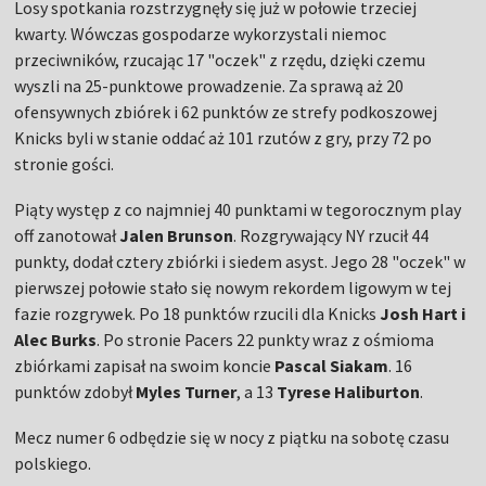
Losy spotkania rozstrzygnęły się już w połowie trzeciej
kwarty. Wówczas gospodarze wykorzystali niemoc
przeciwników, rzucając 17 "oczek" z rzędu, dzięki czemu
wyszli na 25-punktowe prowadzenie. Za sprawą aż 20
ofensywnych zbiórek i 62 punktów ze strefy podkoszowej
Knicks byli w stanie oddać aż 101 rzutów z gry, przy 72 po
stronie gości.
Piąty występ z co najmniej 40 punktami w tegorocznym play
off zanotował
Jalen Brunson
. Rozgrywający NY rzucił 44
punkty, dodał cztery zbiórki i siedem asyst. Jego 28 "oczek" w
pierwszej połowie stało się nowym rekordem ligowym w tej
fazie rozgrywek. Po 18 punktów rzucili dla Knicks
Josh Hart i
Alec Burks
. Po stronie Pacers 22 punkty wraz z ośmioma
zbiórkami zapisał na swoim koncie
Pascal Siakam
. 16
punktów zdobył
Myles Turner
, a 13
Tyrese Haliburton
.
Mecz numer 6 odbędzie się w nocy z piątku na sobotę czasu
polskiego.