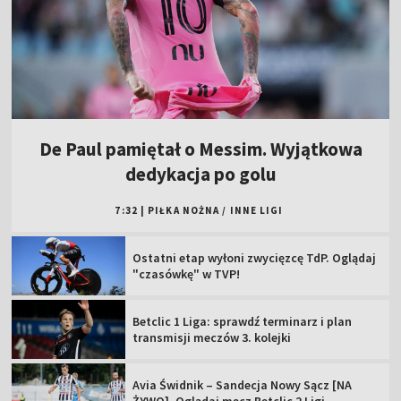
De Paul pamiętał o Messim. Wyjątkowa
dedykacja po golu
7:32
|
PIŁKA NOŻNA
/
INNE LIGI
Ostatni etap wyłoni zwycięzcę TdP. Oglądaj
"czasówkę" w TVP!
Betclic 1 Liga: sprawdź terminarz i plan
transmisji meczów 3. kolejki
Avia Świdnik – Sandecja Nowy Sącz [NA
ŻYWO]. Oglądaj mecz Betclic 2 Ligi