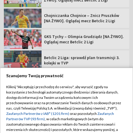
Chojniczanka Chojnice – Znicz Pruszków
[NA ŻYWO]. Oglądaj mecz Betclic 2 Ligi
GKS Tychy – Olimpia Grudziądz [NA ŻYWO].
Oglądaj mecz Betclic 2 Ligi
Betclic 2 Liga: sprawdź plan transmisji 3.
kolejki w TVP
Szanujemy Twoją prywatność
Kliknij "Akceptuję i przechodzę do serwisu", aby wyrazić zgody na
korzystanie z technologii automatycznego śledzenia i zbierania danych,
TVP
dostęp do informacji na Twoim urządzeniu końcowym i ich
przechowywanie oraz na przetwarzanie Twoich danych osobowych przez
Abonament TVP
Regulamin TVP
nas, czyli Telewizję Polską S.A. w likwidacji (zwaną dalej również „TVP”),
Polityka prywatności
Sklep TVP
Zaufanych Partnerów z IAB* (1201 firm)
oraz pozostałych
Zaufanych
Partnerów TVP (93 firm)
, w celach marketingowych (w tym do
Biuro Reklamy
Moje zgody
zautomatyzowanego dopasowania reklam do Twoich zainteresowań i
mierzenia ich skuteczności) i pozostałych, które wskazujemy poniżej, a
Oferta Handlowa
Biuro reklamy