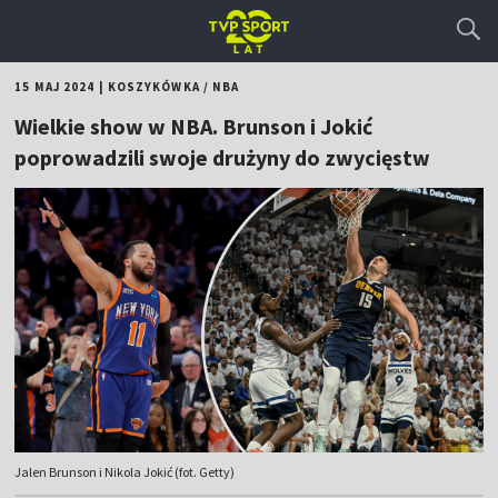
15 MAJ 2024
|
KOSZYKÓWKA
/
NBA
Wielkie show w NBA. Brunson i Jokić
poprowadzili swoje drużyny do zwycięstw
Jalen Brunson i Nikola Jokić (fot. Getty)