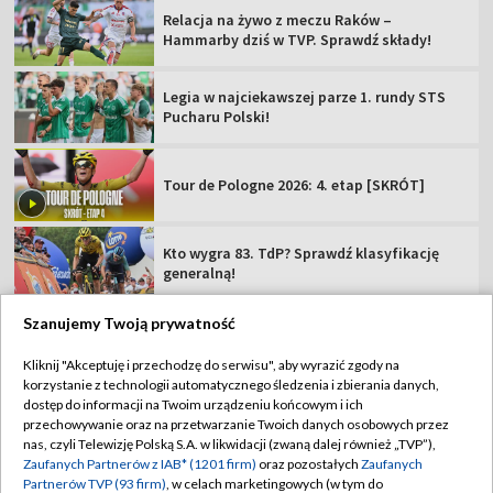
Relacja na żywo z meczu Raków –
Hammarby dziś w TVP. Sprawdź składy!
Legia w najciekawszej parze 1. rundy STS
Pucharu Polski!
Tour de Pologne 2026: 4. etap [SKRÓT]
Kto wygra 83. TdP? Sprawdź klasyfikację
generalną!
Szanujemy Twoją prywatność
Kliknij "Akceptuję i przechodzę do serwisu", aby wyrazić zgody na
korzystanie z technologii automatycznego śledzenia i zbierania danych,
TVP
dostęp do informacji na Twoim urządzeniu końcowym i ich
Abonament TVP
Regulamin TVP
przechowywanie oraz na przetwarzanie Twoich danych osobowych przez
nas, czyli Telewizję Polską S.A. w likwidacji (zwaną dalej również „TVP”),
Polityka prywatności
Sklep TVP
Zaufanych Partnerów z IAB* (1201 firm)
oraz pozostałych
Zaufanych
Partnerów TVP (93 firm)
, w celach marketingowych (w tym do