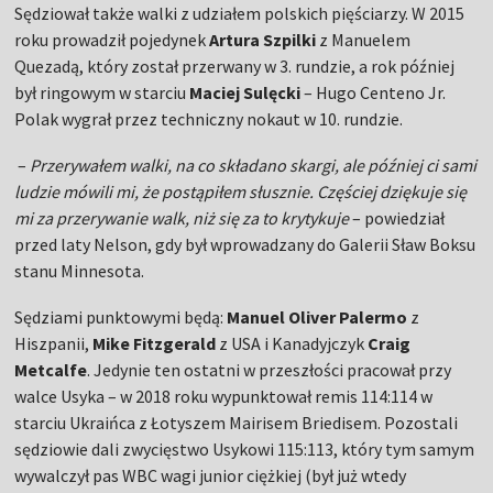
Sędziował także walki z udziałem polskich pięściarzy. W 2015
roku prowadził pojedynek
Artura Szpilki
z Manuelem
Quezadą, który został przerwany w 3. rundzie, a rok później
był ringowym w starciu
Maciej Sulęcki
– Hugo Centeno Jr.
Polak wygrał przez techniczny nokaut w 10. rundzie.
–
Przerywałem walki, na co składano skargi, ale później ci sami
ludzie mówili mi, że postąpiłem słusznie. Częściej dziękuje się
mi za przerywanie walk, niż się za to krytykuje
– powiedział
przed laty Nelson, gdy był wprowadzany do Galerii Sław Boksu
stanu Minnesota.
Sędziami punktowymi będą:
Manuel Oliver Palermo
z
Hiszpanii,
Mike Fitzgerald
z USA i Kanadyjczyk
Craig
Metcalfe
. Jedynie ten ostatni w przeszłości pracował przy
walce Usyka – w 2018 roku wypunktował remis 114:114 w
starciu Ukraińca z Łotyszem Mairisem Briedisem. Pozostali
sędziowie dali zwycięstwo Usykowi 115:113, który tym samym
wywalczył pas WBC wagi junior ciężkiej (był już wtedy