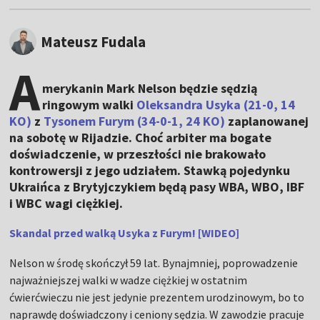
Mateusz Fudala
A
merykanin Mark Nelson będzie sędzią
ringowym walki
Oleksandra Usyka (21-0, 14
KO)
z
Tysonem Furym (34-0-1, 24 KO)
zaplanowanej
na sobotę w Rijadzie. Choć arbiter ma bogate
doświadczenie, w przeszłości nie brakowało
kontrowersji z jego udziałem. Stawką pojedynku
Ukraińca z Brytyjczykiem będą pasy WBA, WBO, IBF
i WBC wagi ciężkiej.
Skandal przed walką Usyka z Furym! [WIDEO]
Nelson w środę skończył 59 lat. Bynajmniej, poprowadzenie
najważniejszej walki w wadze ciężkiej w ostatnim
ćwierćwieczu nie jest jedynie prezentem urodzinowym, bo to
naprawdę doświadczony i ceniony sędzia. W zawodzie pracuje