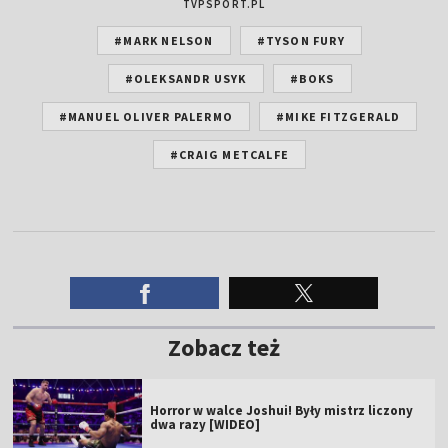
TVPSPORT.PL
#MARK NELSON
#TYSON FURY
#OLEKSANDR USYK
#BOKS
#MANUEL OLIVER PALERMO
#MIKE FITZGERALD
#CRAIG METCALFE
Zobacz też
Horror w walce Joshui! Były mistrz liczony
dwa razy [WIDEO]