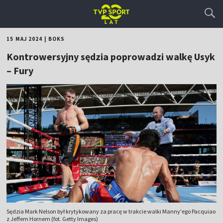
15 MAJ 2024
|
BOKS
Kontrowersyjny sędzia poprowadzi walkę Usyk
– Fury
Sędzia Mark Nelson był krytykowany za pracę w trakcie walki Manny'ego Pacquiao
z Jeffem Hornem (fot. Getty Images)