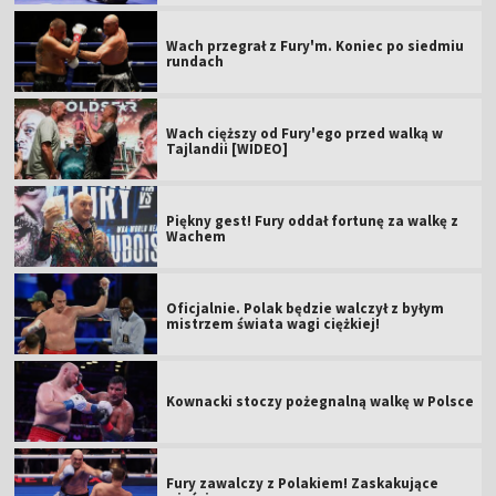
Wach przegrał z Fury'm. Koniec po siedmiu
rundach
Wach cięższy od Fury'ego przed walką w
Tajlandii [WIDEO]
Piękny gest! Fury oddał fortunę za walkę z
Wachem
Oficjalnie. Polak będzie walczył z byłym
mistrzem świata wagi ciężkiej!
Kownacki stoczy pożegnalną walkę w Polsce
Fury zawalczy z Polakiem! Zaskakujące