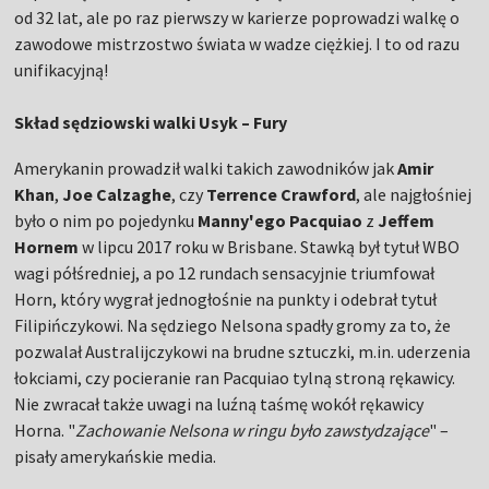
od 32 lat, ale po raz pierwszy w karierze poprowadzi walkę o
zawodowe mistrzostwo świata w wadze ciężkiej. I to od razu
unifikacyjną!
Skład sędziowski walki Usyk – Fury
Amerykanin prowadził walki takich zawodników jak
Amir
Khan
,
Joe Calzaghe
, czy
Terrence Crawford
, ale najgłośniej
było o nim po pojedynku
Manny'ego Pacquiao
z
Jeffem
Hornem
w lipcu 2017 roku w Brisbane. Stawką był tytuł WBO
wagi półśredniej, a po 12 rundach sensacyjnie triumfował
Horn, który wygrał jednogłośnie na punkty i odebrał tytuł
Filipińczykowi. Na sędziego Nelsona spadły gromy za to, że
pozwalał Australijczykowi na brudne sztuczki, m.in. uderzenia
łokciami, czy pocieranie ran Pacquiao tylną stroną rękawicy.
Nie zwracał także uwagi na luźną taśmę wokół rękawicy
Horna. "
Zachowanie Nelsona w ringu było zawstydzające
" –
pisały amerykańskie media.