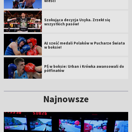
wieści
Szokująca decyzja Usyka. Zrzekł się
wszystkich pasów!
Aż sześć medali Polaków w Pucharze Świata
w boksie!
PŚ w boksie: Urban i Krówka awansowali do
półfinałów
Najnowsze