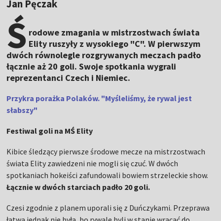
Jan Pęczak
Ś
rodowe zmagania w mistrzostwach świata
Elity ruszyły z wysokiego "C". W pierwszym
dwóch równolegle rozgrywanych meczach padło
łącznie aż 20 goli. Swoje spotkania wygrali
reprezentanci Czech i Niemiec.
Przykra porażka Polaków. "Myśleliśmy, że rywal jest
słabszy"
Festiwal goli na MŚ Elity
Kibice śledzący pierwsze środowe mecze na mistrzostwach
świata Elity zawiedzeni nie mogli się czuć. W dwóch
spotkaniach hokeiści zafundowali bowiem strzeleckie show.
Łącznie w dwóch starciach padło 20 goli.
Czesi zgodnie z planem uporali się z Duńczykami. Przeprawa
łatwa jednak nie była, bo rywale byli w stanie wracać do