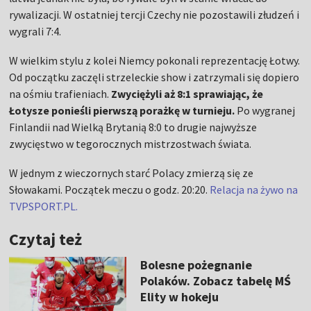
rywalizacji. W ostatniej tercji Czechy nie pozostawili złudzeń i
wygrali 7:4.
W wielkim stylu z kolei Niemcy pokonali reprezentację Łotwy.
Od początku zaczęli strzeleckie show i zatrzymali się dopiero
na ośmiu trafieniach.
Zwyciężyli aż 8:1 sprawiając, że
Łotysze ponieśli pierwszą porażkę w turnieju.
Po wygranej
Finlandii nad Wielką Brytanią 8:0 to drugie najwyższe
zwycięstwo w tegorocznych mistrzostwach świata.
W jednym z wieczornych starć Polacy zmierzą się ze
Słowakami. Początek meczu o godz. 20:20.
Relacja na żywo na
TVPSPORT.PL.
Czytaj też
Bolesne pożegnanie
Polaków. Zobacz tabelę MŚ
Elity w hokeju