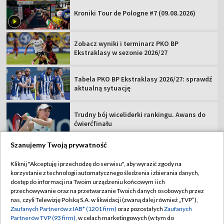
Kroniki Tour de Pologne #7 (09.08.2026)
Zobacz wyniki i terminarz PKO BP
Ekstraklasy w sezonie 2026/27
Tabela PKO BP Ekstraklasy 2026/27: sprawdź
aktualną sytuację
Trudny bój wiceliderki rankingu. Awans do
ćwierćfinału
Szanujemy Twoją prywatność
Kliknij "Akceptuję i przechodzę do serwisu", aby wyrazić zgody na
korzystanie z technologii automatycznego śledzenia i zbierania danych,
TVP
dostęp do informacji na Twoim urządzeniu końcowym i ich
przechowywanie oraz na przetwarzanie Twoich danych osobowych przez
Abonament TVP
Regulamin TVP
nas, czyli Telewizję Polską S.A. w likwidacji (zwaną dalej również „TVP”),
Polityka prywatności
Sklep TVP
Zaufanych Partnerów z IAB* (1201 firm)
oraz pozostałych
Zaufanych
Partnerów TVP (93 firm)
, w celach marketingowych (w tym do