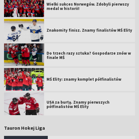
Wielki sukces Norwegów. Zdobyli pierwszy
medal w historii!
Znakomity finisz. Znamy finalistów MŚ Elity
Do trzech razy sztuka? Gospodarze znów w
finale MŚ
MŚ Elity: znamy komplet półfinalistów
USA za burtą. Znamy pierwszych
półfinalistów MŚ Elity
Tauron Hokej Liga