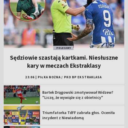
POLECAMY
Sędziowie szastają kartkami. Niesłuszne
kary w meczach Ekstraklasy
23:06
|
PIŁKA NOŻNA
/
PKO BP EKSTRAKLASA
Bartek Drągowski zmotywował Widzew?
"Liczę, że wywiąże się z obietnicy"
Triumfatorka TdFF zabrała głos. Oceniła
incydent z Niewiadomą