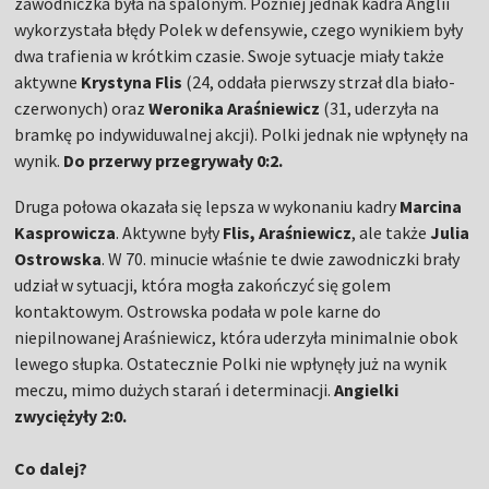
zawodniczka była na spalonym. Później jednak kadra Anglii
wykorzystała błędy Polek w defensywie, czego wynikiem były
dwa trafienia w krótkim czasie. Swoje sytuacje miały także
aktywne
Krystyna Flis
(24, oddała pierwszy strzał dla biało-
czerwonych) oraz
Weronika Araśniewicz
(31, uderzyła na
bramkę po indywiduwalnej akcji). Polki jednak nie wpłynęły na
wynik.
Do przerwy przegrywały 0:2.
Druga połowa okazała się lepsza w wykonaniu kadry
Marcina
Kasprowicza
. Aktywne były
Flis, Araśniewicz
, ale także
Julia
Ostrowska
. W 70. minucie właśnie te dwie zawodniczki brały
udział w sytuacji, która mogła zakończyć się golem
kontaktowym. Ostrowska podała w pole karne do
niepilnowanej Araśniewicz, która uderzyła minimalnie obok
lewego słupka. Ostatecznie Polki nie wpłynęły już na wynik
meczu, mimo dużych starań i determinacji.
Angielki
zwyciężyły 2:0.
Co dalej?