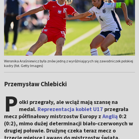
Weronika Araśniewicz była znów jedną z wyróżniających się zawodniczek polskiej
kadry (fot. Getty Images)
Przemysław Chlebicki
P
olki przegrały, ale wciąż mają szansę na
medal.
Reprezentacja kobiet U17
przegrała
mecz półfinałowy mistrzostw Europy z
Anglią
0:2
(0:2), mimo dużej determinacji biało-czerwonych w
drugiej połowie. Drużynę czeka teraz mecz o
trzecie miejsce i awans do mistrzostw świata.