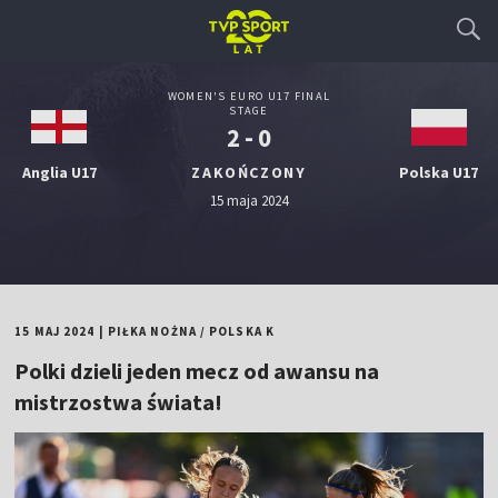
WOMEN'S EURO U17 FINAL
STAGE
2 - 0
Anglia U17
ZAKOŃCZONY
Polska U17
15 maja 2024
15 MAJ 2024
|
PIŁKA NOŻNA
/
POLSKA K
Polki dzieli jeden mecz od awansu na
mistrzostwa świata!