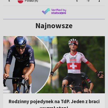
4
Polska (K)
6
-9
1
Najnowsze
Rodzinny pojedynek na TdP. Jeden z braci