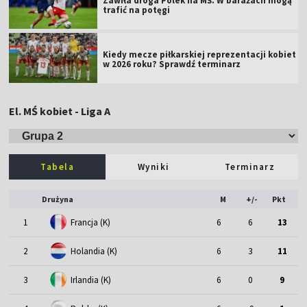
Zawiła droga Polek na MŚ. W barażach mogą
trafić na potęgi
Kiedy mecze piłkarskiej reprezentacji kobiet
w 2026 roku? Sprawdź terminarz
El. MŚ kobiet - Liga A
Tabela
Wyniki
Terminarz
Drużyna
M
+/-
Pkt
1
Francja (K)
6
6
13
2
Holandia (K)
6
3
11
3
Irlandia (K)
6
0
9