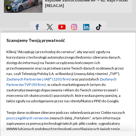
[RELACJA]
TVP
Szanujemy Twoją prywatność
Abonament TVP
Regulamin TVP
Kliknij "Akceptuję i przechodzę do serwisu", aby wyrazić zgody na
Polityka prywatności
Sklep TVP
korzystanie z technologii automatycznego śledzenia i zbierania danych,
dostęp do informacji na Twoim urządzeniu końcowym i ich
Biuro Reklamy
Moje zgody
przechowywanie oraz na przetwarzanie Twoich danych osobowych przez
nas, czyli Telewizję Polską S.A. w likwidacji (zwaną dalej również „TVP”),
Oferta Handlowa
Biuro reklamy
Zaufanych Partnerów z IAB* (1201 firm)
oraz pozostałych
Zaufanych
Partnerów TVP (93 firm)
, w celach marketingowych (w tym do
Telegazeta ogłoszenia
Kontakt
zautomatyzowanego dopasowania reklam do Twoich zainteresowań i
Emisja w TVP
mierzenia ich skuteczności) i pozostałych, które wskazujemy poniżej, a
także zgody na udostępnianie przez nas identyfikatora PPID do Google.
Kanały
Rada Programowa
Twoje dane osobowe zbierane podczas odwiedzania przez Ciebie naszych
Ogłoszenia przetargowe
poszczególnych serwisów
zwanych dalej „Portalem”, w tym informacje
©2026 Telewizja Polska Spółka Akcyjna w likwidacji
zapisywane za pomocą technologii takich jak: pliki cookie, sygnalizatory
Akademia Telewizyjna
WWW lub innych podobnych technologii umożliwiających świadczenie
Informacje o nadawcy
dopasowanych i bezpiecznych usług, personalizację treści oraz reklam,