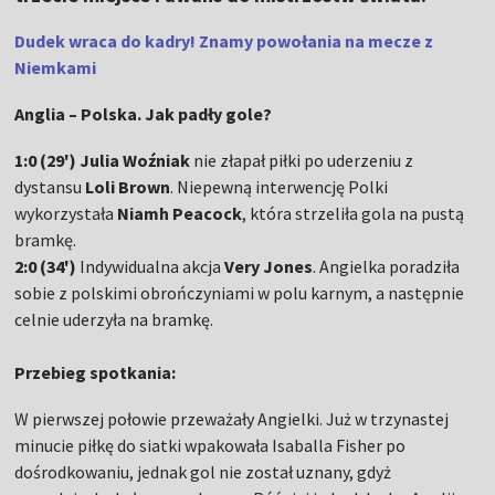
Dudek wraca do kadry! Znamy powołania na mecze z
Niemkami
Anglia – Polska. Jak padły gole?
1:0 (29') Julia Woźniak
nie złapał piłki po uderzeniu z
dystansu
Loli Brown
. Niepewną interwencję Polki
wykorzystała
Niamh Peacock
, która strzeliła gola na pustą
bramkę.
2:0 (34')
Indywidualna akcja
Very Jones
. Angielka poradziła
sobie z polskimi obrończyniami w polu karnym, a następnie
celnie uderzyła na bramkę.
Przebieg spotkania:
W pierwszej połowie przeważały Angielki. Już w trzynastej
minucie piłkę do siatki wpakowała Isaballa Fisher po
dośrodkowaniu, jednak gol nie został uznany, gdyż