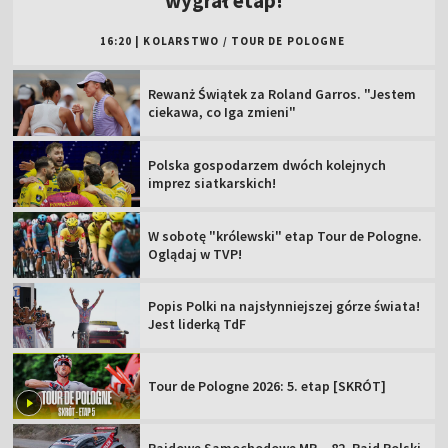
wygrał etap!
16:20
|
KOLARSTWO
/
TOUR DE POLOGNE
Rewanż Świątek za Roland Garros. "Jestem
ciekawa, co Iga zmieni"
Polska gospodarzem dwóch kolejnych
imprez siatkarskich!
W sobotę "królewski" etap Tour de Pologne.
Oglądaj w TVP!
Popis Polki na najsłynniejszej górze świata!
Jest liderką TdF
Tour de Pologne 2026: 5. etap [SKRÓT]
Rajdowe Samochodowe MP – 82. Rajd Polski