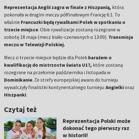
Reprezentacja Anglii zagra w finale z Hiszpanią,
która
pokonała w drugim meczu półfinałowym Francję 6:1. To
właśnie
Francuzki będą rywalkami Polek w spotkaniu o
trzecie miejsce
. Obie rywalizacje zostaną rozegrane w
sobotę 18 maja (mecz biało-czerwonych o 13:00).
Transmisja
meczu w Telewizji Polskiej.
Mecz o trzecie miejsce będzie dla Polek
barażem o
kwalifikację do mistrzostw świata U17,
które zostaną
rozegrane na przełomie października i listopada w
Dominikanie
. Ze strefy europejskiej awans do turnieju
wywalczyły finalistki kontynentalnego turnieju:
Angielki
oraz
Hiszpanki
.
Czytaj też
Reprezentacja Polski może
dokonać tego pierwszy raz
w historii!