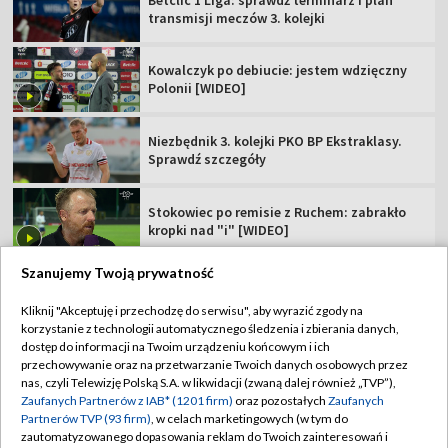
transmisji meczów 3. kolejki
Kowalczyk po debiucie: jestem wdzięczny
Polonii [WIDEO]
Niezbędnik 3. kolejki PKO BP Ekstraklasy.
Sprawdź szczegóły
Stokowiec po remisie z Ruchem: zabrakło
kropki nad "i" [WIDEO]
Szanujemy Twoją prywatność
Kliknij "Akceptuję i przechodzę do serwisu", aby wyrazić zgody na
korzystanie z technologii automatycznego śledzenia i zbierania danych,
TVP
dostęp do informacji na Twoim urządzeniu końcowym i ich
przechowywanie oraz na przetwarzanie Twoich danych osobowych przez
Abonament TVP
Regulamin TVP
nas, czyli Telewizję Polską S.A. w likwidacji (zwaną dalej również „TVP”),
Polityka prywatności
Sklep TVP
Zaufanych Partnerów z IAB* (1201 firm)
oraz pozostałych
Zaufanych
Partnerów TVP (93 firm)
, w celach marketingowych (w tym do
Biuro Reklamy
Moje zgody
zautomatyzowanego dopasowania reklam do Twoich zainteresowań i