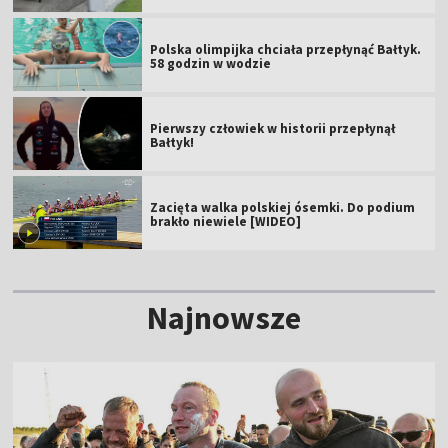
Polska olimpijka chciała przepłynąć Bałtyk.
58 godzin w wodzie
Pierwszy człowiek w historii przepłynął
Bałtyk!
Zacięta walka polskiej ósemki. Do podium
brakło niewiele [WIDEO]
Najnowsze