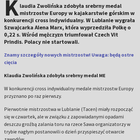
K
laudia Zwolińska zdobyła srebrny medal
mistrzostw Europy w kajakarstwie górskim w
konkurencji cross indywidualny. W Lublanie wygrała
Szwajcarka Alena Marx, która wyprzedziła Polkę o
0,22 s. Wśród mężczyzn triumfował Czech Vit
Prindis. Polacy nie startowali.
Znamy szczegóły nowych mistrzostw! Uwaga: będą ostre
cięcia
Klaudia Zwolińska zdobyła srebrny medal ME
W konkurencji cross indywidualny medale mistrzostw Europy
przyznano po raz pierwszy.
Pierwotnie mistrzostwa w Lublanie (Tacen) miały rozpocząć
się w czwartek, ale w związku z zapowiadanymi opadami
deszczu groźbą zalania toru na rzece Sawa organizatorzy w
trybie nagłym postanowili o dzień przyspieszyć otwarcie
zawodów.