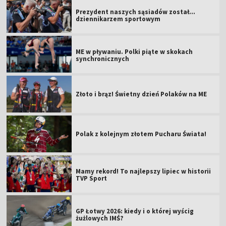
Prezydent naszych sąsiadów został...
dziennikarzem sportowym
ME w pływaniu. Polki piąte w skokach
synchronicznych
Złoto i brąz! Świetny dzień Polaków na ME
Polak z kolejnym złotem Pucharu Świata!
Mamy rekord! To najlepszy lipiec w historii
TVP Sport
GP Łotwy 2026: kiedy i o której wyścig
żużlowych IMŚ?