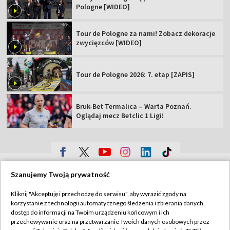
Pologne [WIDEO]
Tour de Pologne za nami! Zobacz dekoracje
zwycięzców [WIDEO]
Tour de Pologne 2026: 7. etap [ZAPIS]
Bruk-Bet Termalica – Warta Poznań.
Oglądaj mecz Betclic 1 Ligi!
TVP
Szanujemy Twoją prywatność
Abonament TVP
Regulamin TVP
Kliknij "Akceptuję i przechodzę do serwisu", aby wyrazić zgody na
Polityka prywatności
Sklep TVP
korzystanie z technologii automatycznego śledzenia i zbierania danych,
dostęp do informacji na Twoim urządzeniu końcowym i ich
Biuro Reklamy
Moje zgody
przechowywanie oraz na przetwarzanie Twoich danych osobowych przez