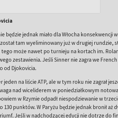
vicia
ie będzie jednak miało dla Włocha konsekwencji w
ostał tam wyeliminowany już w drugiej rundzie, st
 tego może nawet po turnieju na kortach im. Rola
wego zestawienia. Jeśli Sinner nie zagra we Frenc
o od Djokovicia.
 jeden na liście ATP, ale w tym roku nie zagrał jes
zewaga nad wiceliderem w poniedziałkowym notow
bowiem w Rzymie odpadł niespodziewanie w trzeci
o 130 punktów. W Paryżu będzie jednak bronił aż 
iumf. Jeśli w nadchodzącej edycji nie dotrze do fin