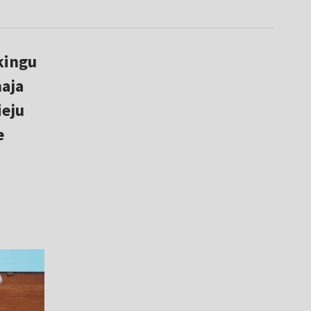
kingu
maja
ieju
e