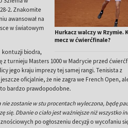
go Szlema w
 28-2. Znakomite
niu awansował na
ejsce w światowym
Hurkacz walczy w Rzymie. 
mecz w ćwierćfinale?
kontuzji biodra,
ię z turnieju Masters 1000 w Madrycie przed ćwierć
cy jego kraju imprezy tej samej rangi. Tenisista z
jeszcze oficjalnie, że nie zagra we French Open, al
st to bardzo prawdopodobne.
ja nie zostanie w stu procentach wyleczona, będę p
szę się. Dbanie o ciało jest ważniejsze niż wszystko i
znościowych po ogłoszeniu decyzji o wycofaniu się