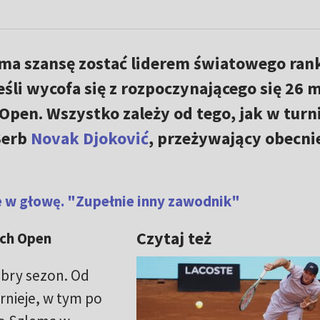
ma szansę zostać liderem światowego ran
eśli wycofa się z rozpoczynającego się 26 
pen. Wszystko zależy od tego, jak w turn
Serb
Novak Djoković
, przeżywający obecni
e w głowę. "Zupełnie inny zawodnik"
Czytaj też
nch Open
obry sezon. Od
rnieje, w tym po