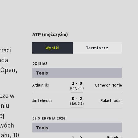
ATP (mężczyźni)
Wyniki
Terminarz
raci
nda
DZISIAJ
h Open,
Tenis
2 - 0
Arthur Fils
Cameron Norrie
(6:2, 7:6)
zcze w
0 - 2
Jiri Lehecka
Rafael Jodar
aniu
(3:6, 3:6)
ej
08 SIERPNIA 2026
dwóch
Tenis
ału, 10
Brandon
1 - 2