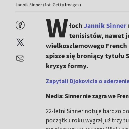
Jannik Sinner (fot. Getty Images)
W
łoch
Jannik Sinner
tenisistów, nawet j
wielkoszlemowego French O
spisze się broniący tytułu 
kryzys formy.
Zapytali Djokovicia o uderzeni
Media: Sinner nie zagra we Fre
22-letni Sinner notuje bardzo d
początku roku wygrał już trzy tu