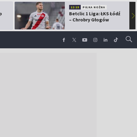
12:15
PIŁKA NOŻNA
p
Betclic 1 Liga: ŁKS Łódź
▶
– Chrobry Głogów