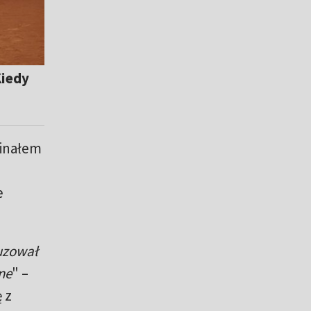
Kiedy
finałem
e
auzował
nne
" –
 z