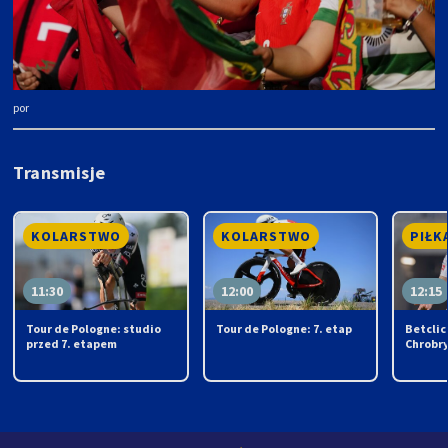
por
Transmisje
KOLARSTWO
KOLARSTWO
PIŁK
11:30
12:00
12:15
Tour de Pologne: studio
Tour de Pologne: 7. etap
Betclic 
przed 7. etapem
Chrobr