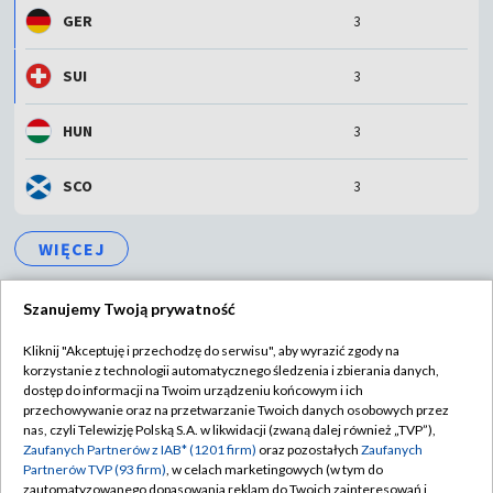
GER
3
SUI
3
HUN
3
SCO
3
WIĘCEJ
Szanujemy Twoją prywatność
Kliknij "Akceptuję i przechodzę do serwisu", aby wyrazić zgody na
korzystanie z technologii automatycznego śledzenia i zbierania danych,
TVP
dostęp do informacji na Twoim urządzeniu końcowym i ich
przechowywanie oraz na przetwarzanie Twoich danych osobowych przez
Abonament TVP
Regulamin TVP
nas, czyli Telewizję Polską S.A. w likwidacji (zwaną dalej również „TVP”),
Polityka prywatności
Sklep TVP
Zaufanych Partnerów z IAB* (1201 firm)
oraz pozostałych
Zaufanych
Partnerów TVP (93 firm)
, w celach marketingowych (w tym do
Biuro Reklamy
Moje zgody
zautomatyzowanego dopasowania reklam do Twoich zainteresowań i