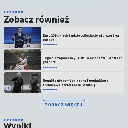
Zobacz również
Euro 2028: kiedy i gdzie odbędą się mistrzostwa
Europy?
Tego nie zapomnimy! TOP 5 momentów "Grosika"
[WIDEO]
Ronaldo nie pomógł, kadra Beenhakkera
zremisowała w Lizbonie [WIDEO]
ZOBACZ WIĘCEJ
Wyniki