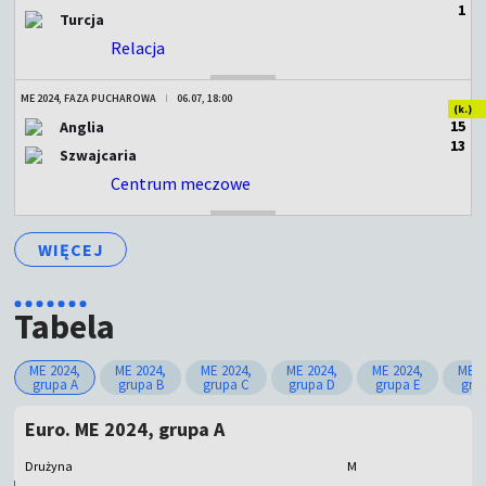
1
Turcja
Relacja
ZAKOŃCZONY
ME 2024, FAZA PUCHAROWA
06.07, 18:00
(k.)
1
5
Anglia
1
3
Szwajcaria
Centrum meczowe
ZAKOŃCZONY
WIĘCEJ
Tabela
ME 2024,
ME 2024,
ME 2024,
ME 2024,
ME 2024,
ME 2
grupa A
grupa B
grupa C
grupa D
grupa E
gru
Euro. ME 2024, grupa A
Drużyna
M