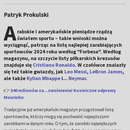
Patryk Prokulski
A
rabskie i amerykańskie pieniądze rządzą
światem sportu – takie wnioski można
wyciągnąć, patrząc na listę najlepiej zarabiających
sportowców 2024 roku według "Forbesa". Według
magazynu, na szczycie listy piłkarskich krezusów
znajduje się
Cristiano Ronaldo
. W czołówce znalazły
się też takie gwiazdy, jak
Leo Messi
,
LeBron James
,
ale także
Kylian Mbappe
i...
Neymar
.
👉
340 milionów za... zwolnienia! Kosmiczne odprawy
Mourinho
Tradycyjnie już amerykański magazyn przygotował listę
sportowców, którzy mogą się pochwalić najwyższymi
zarobkami w danym roku. O tym, że zarobki największych