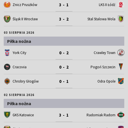
3 - 1
Znicz Pruszków
LKS II Łódź
3 - 2
Śląsk II Wrocław
Stal Stalowa Wola
03 SIERPNIA 2026
Piłka nożna
0 - 2
York City
Crawley Town
0 - 2
Cracovia
Pogoń Szczecin
0 - 1
Chrobry Głogów
Odra Opole
02 SIERPNIA 2026
Piłka nożna
3 - 1
GKS Katowice
Radomiak Radom