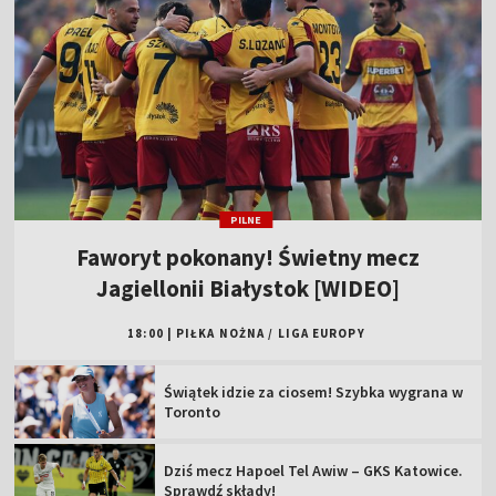
PILNE
Faworyt pokonany! Świetny mecz
Jagiellonii Białystok [WIDEO]
18:00
|
PIŁKA NOŻNA
/
LIGA EUROPY
Świątek idzie za ciosem! Szybka wygrana w
Toronto
Dziś mecz Hapoel Tel Awiw – GKS Katowice.
Sprawdź składy!