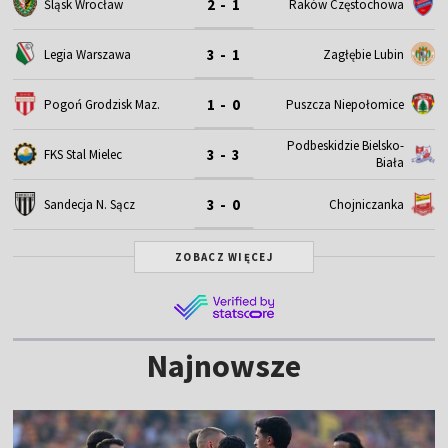
2 - 1
Śląsk Wrocław
Raków Częstochowa
3 - 1
Legia Warszawa
Zagłębie Lubin
1 - 0
Pogoń Grodzisk Maz.
Puszcza Niepołomice
Podbeskidzie Bielsko-
3 - 3
FKS Stal Mielec
Biała
3 - 0
Sandecja N. Sącz
Chojniczanka
ZOBACZ WIĘCEJ
Najnowsze