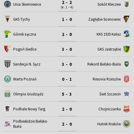
2 - 2
Unia Skierniewice
Sokół Kleczew
(k. 1 - 4)
1 - 0
GKS Tychy
Zagłębie Sosnowiec
2 - 0
Górnik Łęczna
KKS 1925 Kalisz
3 - 0
Pogoń Siedlce
GKS Jastrzębie
3 - 0
Sandecja N. Sącz
Rekord Bielsko-Biała
0 - 1
Warta Poznań
Resovia Rzeszów
5 - 3
Olimpia Grudziądz
Świt Szczecin
2 - 0
Podhale Nowy Targ
Chojniczanka
Podbeskidzie Bielsko-
2 - 0
Hutnik Kraków
Biała