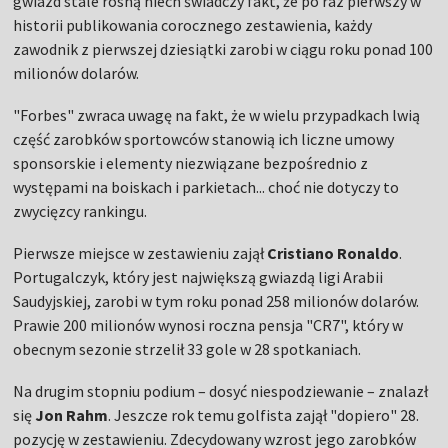
gwiazd stale rosną niech świadczy fakt, że po raz pierwszy w
historii publikowania corocznego zestawienia, każdy
zawodnik z pierwszej dziesiątki zarobi w ciągu roku ponad 100
milionów dolarów.
"Forbes" zwraca uwagę na fakt, że w wielu przypadkach lwią
część zarobków sportowców stanowią ich liczne umowy
sponsorskie i elementy niezwiązane bezpośrednio z
występami na boiskach i parkietach... choć nie dotyczy to
zwycięzcy rankingu.
Pierwsze miejsce w zestawieniu zajął
Cristiano Ronaldo
.
Portugalczyk, który jest największą gwiazdą ligi Arabii
Saudyjskiej, zarobi w tym roku ponad 258 milionów dolarów.
Prawie 200 milionów wynosi roczna pensja "CR7", który w
obecnym sezonie strzelił 33 gole w 28 spotkaniach.
Na drugim stopniu podium – dosyć niespodziewanie – znalazł
się
Jon Rahm
. Jeszcze rok temu golfista zajął "dopiero" 28.
pozycję w zestawieniu. Zdecydowany wzrost jego zarobków