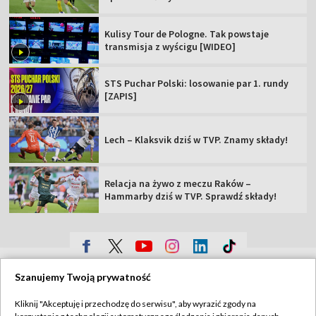
Kulisy Tour de Pologne. Tak powstaje
transmisja z wyścigu [WIDEO]
STS Puchar Polski: losowanie par 1. rundy
[ZAPIS]
Lech – Klaksvik dziś w TVP. Znamy składy!
Relacja na żywo z meczu Raków –
Hammarby dziś w TVP. Sprawdź składy!
TVP
Szanujemy Twoją prywatność
Abonament TVP
Regulamin TVP
Kliknij "Akceptuję i przechodzę do serwisu", aby wyrazić zgody na