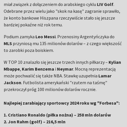
miał związek z dołączeniem do arabskiego cyklu
LIV Golf
.
Odebrane przez wielu jako "skok na kasę" zagranie sprawiło,
że konto bankowe Hiszpana rzeczywiście stało się jeszcze
bardziej pokaźne niż rok temu.
Podium zamyka
Leo Messi
. Przenosiny Argentyńczyka do
MLS
przyniosą mu 135 milionów dolarów – z czego większość
to zarobki poza boiskiem.
W TOP 10 znalazło się jeszcze trzech innych piłkarzy –
Kylian
Mbappe
,
Karim Benzema
i
Neymar
. Mocną reprezentacją
może pochwalić się także NBA. Stawkę uzupełnia
Lamar
Jackson
. Futbolista amerykański "rzutem na taśmę"
przekroczył próg 100 milionów dolarów rocznie.
Najlepiej zarabiający sportowcy 2024 roku wg "Forbesa":
1. Cristiano Ronaldo (piłka nożna) – 258 mln dolarów
2. Jon Rahm (golf) – 216,5 mln