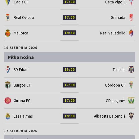
Cadiz CF
Celta Vigo II
17:00
Real Oviedo
Granada
17:00
Mallorca
Real Valladolid
19:30
16 SIERPNIA 2026
Piłka nożna
SD Eibar
Tenerife
15:00
Burgos CF
Córdoba CF
17:00
Girona FC
CD Leganés
17:00
Las Palmas
Albacete Balompié
19:30
17 SIERPNIA 2026