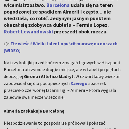
wicemistrzostwo.
Barcelona
udała się na teren
pogodzonej ze spadkiem Almerii i często... nie
wiedziała, co robić. Jedynym jasnym punktem
okazał się zdobywca dubletu – Fermin Lopez.
Robert Lewandowski
przeszedł obok meczu.
👉
Złe wieści! Wielki talent opuścił murawę na noszach
[WIDEO]
Na trzy kolejki przed końcem zmagań ligowych w Hiszpanii
Barcelona utrzymuje drugie miejsce, ale w tabeli po piętach
depczą jej
Girona i Atletico Madryt.
W czwartkowy wieczór
zapowiadał się dla podopiecznych
Xaviego
spacerek
przeciwko czerwonej latarni ligi – Almerii – która wygrała
zaledwie dwa mecze w sezonie.
Almeria zaskakuje Barcelonę
Niespodziewanie to gospodarze próbowali pokazać