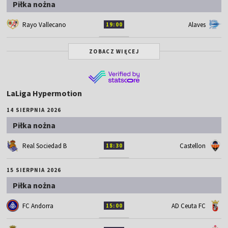
Piłka nożna
Rayo Vallecano
Alaves
19:00
ZOBACZ WIĘCEJ
LaLiga Hypermotion
14 SIERPNIA 2026
Piłka nożna
Real Sociedad B
Castellon
18:30
15 SIERPNIA 2026
Piłka nożna
FC Andorra
AD Ceuta FC
15:00