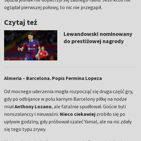
oglądał pierwszej połowy, to nic nie przegapił.
Czytaj też
Lewandowski nominowany
do prestiżowej nagrody
Almeria – Barcelona. Popis Fermina Lopeza
Od mocnego uderzenia mogła rozpocząć się druga część gry,
gdy po odbijance w polu karnym Barcelony piłkę na nodze
miał
Anthony Lozano
, ale fatalnie spudłował. Goście byli
nonszalanccy i nieuważni.
Nieco ciekawiej
zrobiło się po
upływie godziny, gdy próbował szaleć Yamal, ale na nic zdały
się tego typu zrywy.