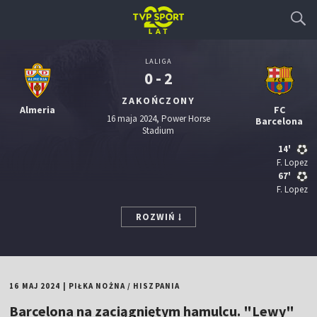
LALIGA
0 - 2
ZAKOŃCZONY
Almeria
FC
16 maja 2024, Power Horse
Barcelona
Stadium
14'
F. Lopez
67'
F. Lopez
ROZWIŃ
16 MAJ 2024
|
PIŁKA NOŻNA
/
HISZPANIA
Barcelona na zaciągniętym hamulcu. "Lewy"