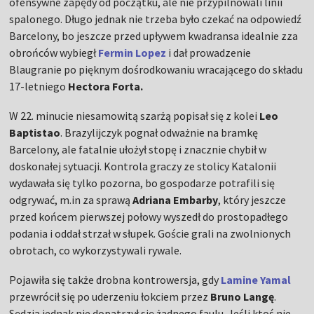
ofensywne zapędy od początku, ale nie przypilnowali linii
spalonego. Długo jednak nie trzeba było czekać na odpowiedź
Barcelony, bo jeszcze przed upływem kwadransa idealnie zza
obrońców wybiegł
Fermin Lopez
i dał prowadzenie
Blaugranie po pięknym dośrodkowaniu wracającego do składu
17-letniego
Hectora Forta.
W 22. minucie niesamowitą szarżą popisał się z kolei
Leo
Baptistao
. Brazylijczyk pognał odważnie na bramkę
Barcelony, ale fatalnie ułożył stopę i znacznie chybił w
doskonałej sytuacji. Kontrola graczy ze stolicy Katalonii
wydawała się tylko pozorna, bo gospodarze potrafili się
odgrywać, m.in za sprawą
Adriana Embarby
, który jeszcze
przed końcem pierwszej połowy wyszedł do prostopadłego
podania i oddał strzał w słupek. Goście grali na zwolnionych
obrotach, co wykorzystywali rywale.
Pojawiła się także drobna kontrowersja, gdy
Lamine Yamal
przewrócił się po uderzeniu łokciem przez
Bruno Langę
.
Sędzia jednak nie dopatrzył się żadnego faulu. Jeśli ktoś nie