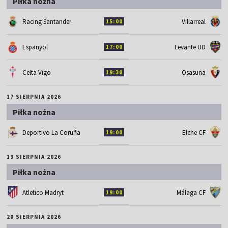
Piłka nożna
Racing Santander
Villarreal
15:00
Espanyol
Levante UD
17:00
Celta Vigo
Osasuna
19:30
17 SIERPNIA 2026
Piłka nożna
Deportivo La Coruña
Elche CF
19:00
19 SIERPNIA 2026
Piłka nożna
Atletico Madryt
Málaga CF
19:00
20 SIERPNIA 2026