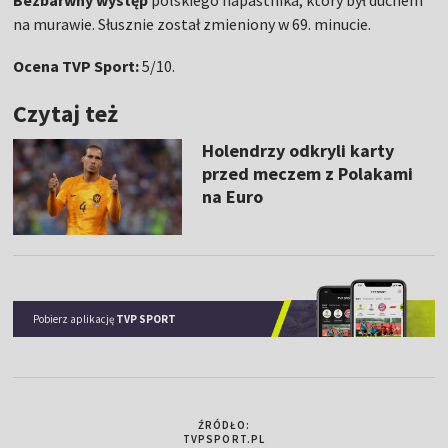
Bezbarwny występ
polskiego napastnika, który był duchem
na murawie. Słusznie został zmieniony w 69. minucie.
Ocena TVP Sport:
5/10.
Czytaj też
Holendrzy odkryli karty
przed meczem z Polakami
na Euro
Pobierz aplikację
TVP SPORT
ŹRÓDŁO:
TVPSPORT.PL