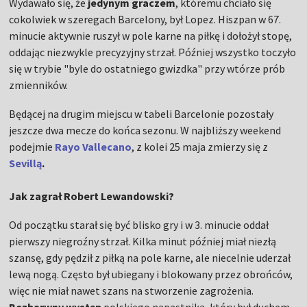
Wydawało się, że
jedynym graczem
, któremu chciało się
cokolwiek w szeregach Barcelony, był Lopez. Hiszpan w 67.
minucie aktywnie ruszył w pole karne na piłkę i dołożył stopę,
oddając niezwykle precyzyjny strzał. Później wszystko toczyło
się w trybie "byle do ostatniego gwizdka" przy wtórze prób
zmienników.
Będącej na drugim miejscu w tabeli Barcelonie pozostały
jeszcze dwa mecze do końca sezonu. W najbliższy weekend
podejmie
Rayo Vallecano
, z kolei 25 maja zmierzy się z
Sevillą
.
Jak zagrał Robert Lewandowski?
Od początku starał się być blisko gry i w 3. minucie oddał
pierwszy niegroźny strzał. Kilka minut później miał niezłą
szansę, gdy pędził z piłką na pole karne, ale niecelnie uderzał
lewą nogą. Często był ubiegany i blokowany przez obrońców,
więc nie miał nawet szans na stworzenie zagrożenia.