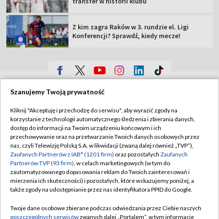
transfer w historii klubu
Z kim zagra Raków w 3. rundzie el. Ligi
Konferencji? Sprawdź, kiedy mecze!
TVP
Szanujemy Twoją prywatność
Abonament TVP
Regulamin TVP
Kliknij "Akceptuję i przechodzę do serwisu", aby wyrazić zgody na
Polityka prywatności
Sklep TVP
korzystanie z technologii automatycznego śledzenia i zbierania danych,
dostęp do informacji na Twoim urządzeniu końcowym i ich
Biuro Reklamy
Moje zgody
przechowywanie oraz na przetwarzanie Twoich danych osobowych przez
nas, czyli Telewizję Polską S.A. w likwidacji (zwaną dalej również „TVP”),
Oferta Handlowa
Biuro reklamy
Zaufanych Partnerów z IAB* (1201 firm)
oraz pozostałych
Zaufanych
Partnerów TVP (93 firm)
, w celach marketingowych (w tym do
Telegazeta ogłoszenia
Kontakt
zautomatyzowanego dopasowania reklam do Twoich zainteresowań i
Emisja w TVP
mierzenia ich skuteczności) i pozostałych, które wskazujemy poniżej, a
także zgody na udostępnianie przez nas identyfikatora PPID do Google.
Kanały
Rada Programowa
Twoje dane osobowe zbierane podczas odwiedzania przez Ciebie naszych
Ogłoszenia przetargowe
poszczególnych serwisów
zwanych dalej „Portalem”, w tym informacje