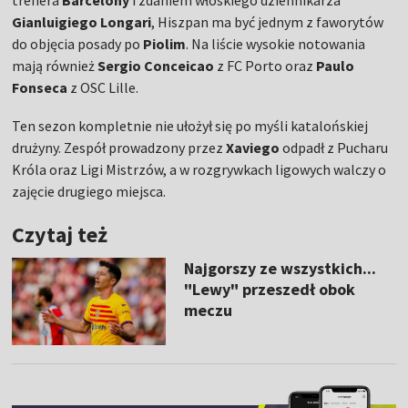
trenera
Barcelony
i zdaniem włoskiego dziennikarza
Gianluigiego Longari
, Hiszpan ma być jednym z faworytów
do objęcia posady po
Piolim
. Na liście wysokie notowania
mają również
Sergio Conceicao
z FC Porto oraz
Paulo
Fonseca
z OSC Lille.
Ten sezon kompletnie nie ułożył się po myśli katalońskiej
drużyny. Zespół prowadzony przez
Xaviego
odpadł z Pucharu
Króla oraz Ligi Mistrzów, a w rozgrywkach ligowych walczy o
zajęcie drugiego miejsca.
Czytaj też
Najgorszy ze wszystkich...
"Lewy" przeszedł obok
meczu