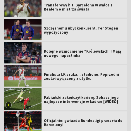
Transferowy hit. Barcelona w walce z
Realem o mistrza świata
Szczęsnemu ubył konkurent. Ter Stegen
wypożyczony
Kolejne wzmocnienie "Królewskich"! Mają
nowego napastnika
Finalista LK szuka... stadionu. Poprzedni
został wyłączony z użytku
Fabiański zakończył karierę. Zobacz jego
najlepsze interwencje w kadrze [WIDEO]
Oficjalnie: gwiazda Bundesligi przeszła do
Barcelony!