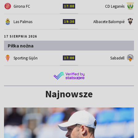
Girona FC
CD Leganés
17:00
Las Palmas
Albacete Balompié
19:30
17 SIERPNIA 2026
Piłka nożna
Sporting Gijón
Sabadell
17:00
Najnowsze