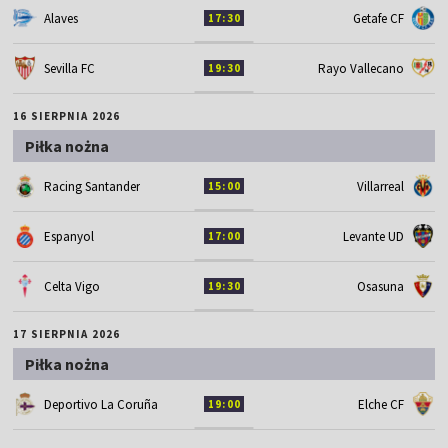
Alaves
Getafe CF
17:30
Sevilla FC
Rayo Vallecano
19:30
16 SIERPNIA 2026
Piłka nożna
Racing Santander
Villarreal
15:00
Espanyol
Levante UD
17:00
Celta Vigo
Osasuna
19:30
17 SIERPNIA 2026
Piłka nożna
Deportivo La Coruña
Elche CF
19:00