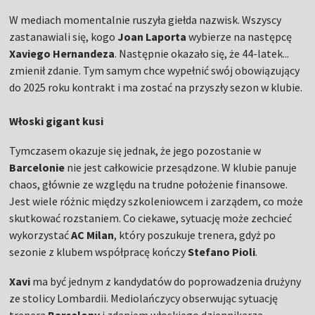
W mediach momentalnie ruszyła giełda nazwisk. Wszyscy
zastanawiali się, kogo
Joan Laporta
wybierze na następcę
Xaviego Hernandeza
. Następnie okazało się, że 44-latek...
zmienił zdanie. Tym samym chce wypełnić swój obowiązujący
do 2025 roku kontrakt i ma zostać na przyszły sezon w klubie.
Włoski gigant kusi
Tymczasem okazuje się jednak, że jego pozostanie w
Barcelonie
nie jest całkowicie przesądzone. W klubie panuje
chaos, głównie ze względu na trudne położenie finansowe.
Jest wiele różnic między szkoleniowcem i zarządem, co może
skutkować rozstaniem. Co ciekawe, sytuację może zechcieć
wykorzystać
AC Milan
, który poszukuje trenera, gdyż po
sezonie z klubem współpracę kończy
Stefano Pioli
.
Xavi
ma być jednym z kandydatów do poprowadzenia drużyny
ze stolicy Lombardii. Mediolańczycy obserwując sytuację