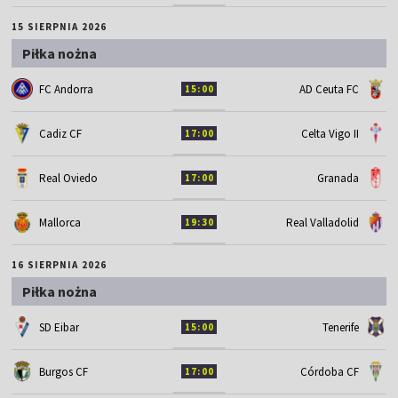
15 SIERPNIA 2026
Piłka nożna
FC Andorra
AD Ceuta FC
15:00
Cadiz CF
Celta Vigo II
17:00
Real Oviedo
Granada
17:00
Mallorca
Real Valladolid
19:30
16 SIERPNIA 2026
Piłka nożna
SD Eibar
Tenerife
15:00
Burgos CF
Córdoba CF
17:00