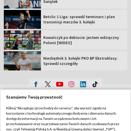
Świątek
Betclic 1 Liga: sprawdź terminarz i plan
transmisji meczów 3. kolejki
Kowalczyk po debiucie: jestem wdzięczny
Polonii [WIDEO]
Niezbędnik 3. kolejki PKO BP Ekstraklasy.
Sprawdź szczegóły
TVP
Szanujemy Twoją prywatność
Abonament TVP
Regulamin TVP
Kliknij "Akceptuję i przechodzę do serwisu", aby wyrazić zgody na
Polityka prywatności
Sklep TVP
korzystanie z technologii automatycznego śledzenia i zbierania danych,
dostęp do informacji na Twoim urządzeniu końcowym i ich
Biuro Reklamy
Moje zgody
przechowywanie oraz na przetwarzanie Twoich danych osobowych przez
nas, czyli Telewizję Polską S.A. w likwidacji (zwaną dalej również „TVP”),