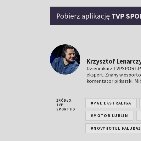
Pobierz aplikację
TVP SPO
Krzysztof Lenarcz
Dziennikarz TVPSPORT.PL.
ekspert. Znany w esporto
komentator piłkarski. Mił
ŹRÓDŁO:
#PGE EKSTRALIGA
TVP
SPORT HD
#MOTOR LUBLIN
#NOVYHOTEL FALUBAZ