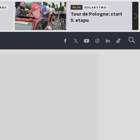
RDC
08:55
KOLARSTWO
Tour de Pologne: start
▶
5. etapu