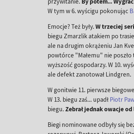
przywitanie.
By potem... Wygrać
W tym w 6. wyścigu pokonując
B
Emocje? Też były.
W trzeciej ser
biegu Zmarzlik atakiem po trasi
ale na drugim okrążeniu Jan Kve
powtórce "Małemu" nie poszło ta
wyższość gospodarzy. W 10. wyści
ale defekt zanotował Lindgren.
W gonitwie 11. pierwsze biegowe
W 13. biegu zaś... upadł
Piotr Paw
biegu.
Zebrał jednak owacje od 
Biegi nominowane odbyły się bez w