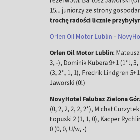
rezerwowi. Bartosz Jaworski (Or
15... juniorzy ze strony gospod
trochę radości licznie przybył
Orlen Oil Motor Lublin
–
NovyHot
Orlen Oil Motor Lublin
: Mateusz 
3, -), Dominik Kubera 9+1 (1*!, 3, 
(3, 2*, 1, 1), Fredrik Lindgren 5+1
Jaworski (0!)
NovyHotel Falubaz Zielona Gór
(0, 2, 2, 2, 2, 2*), Michał Curzytek
Łopuski 2 (1, 1, 0), Kacper Rychliń
0 (0, 0, U/w, -)