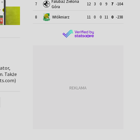
Falubaz Zielona
7
12
3
0
9
7
-104
Góra
8
Włókniarz
11
0
0
11
0
-238
ator,
m. Także
rts.com)