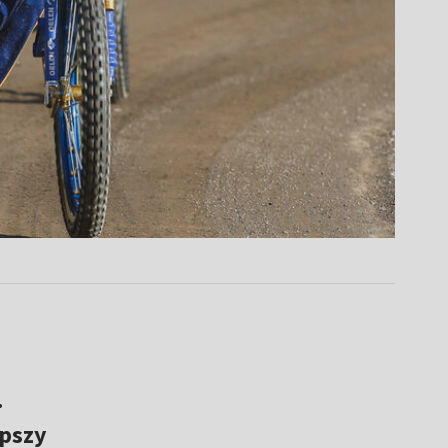
.
epszy