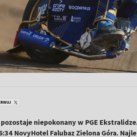
ERWUJ
n pozostaje niepokonany w PGE Ekstralidze
6:34 NovyHotel Falubaz Zielona Góra. Najl