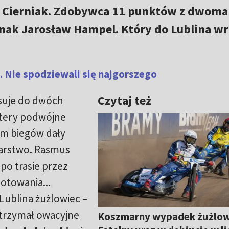
 Cierniak. Zdobywca 11 punktów z dwoma
nak Jarosław Hampel. Który do Lublina wr
 Nie spodziewali się najgorszego
Czytaj też
asuje do dwóch
cztery podwójne
em biegów dały
ekarstwo. Rasmus
 po trasie przez
otowania...
 Lublina żużlowiec –
otrzymał owacyjne
Koszmarny wypadek żużlow