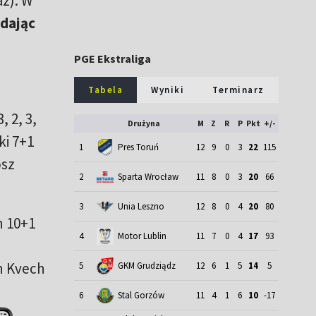
az). W
dając
PGE Ekstraliga
Tabela
Wyniki
Terminarz
, 2, 3,
Drużyna
M
Z
R
P
Pkt
+/-
ki 7+1
1
Pres Toruń
12
9
0
3
22
115
osz
2
Sparta Wrocław
11
8
0
3
20
66
3
Unia Leszno
12
8
0
4
20
80
n 10+1
4
Motor Lublin
11
7
0
4
17
93
an Kvech
5
GKM Grudziądz
12
6
1
5
14
5
6
Stal Gorzów
11
4
1
6
10
-17