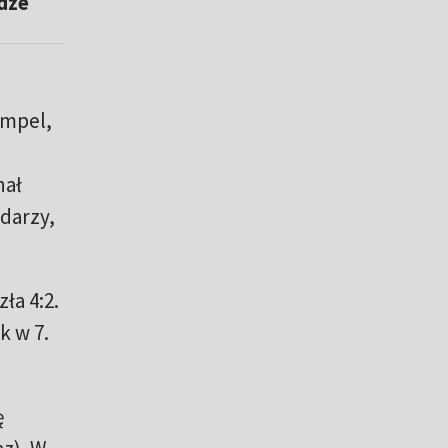
idze
ampel,
nał
odarzy,
ła 4:2.
k w 7.
ę