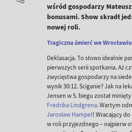
wśród gospodarzy Mateusz
bonusami. Show skradł jed
nowej roli.
Tragiczna śmierć we Wrocławiu.
Deklasacja. To słowo idealnie p
pierwszych serii spotkania. Aż 
zwycięstwa gospodarzy na sied
wynik 30:12. Ściganie? Jak na l
Jensen w 5. biegu został minięty
Fredrika Lindgrena
. Wartym odn
Jarosław Hampel
! Wracający do
w roli przyjezdnego – najpierw 