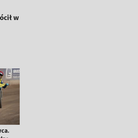
ócił w
ca.