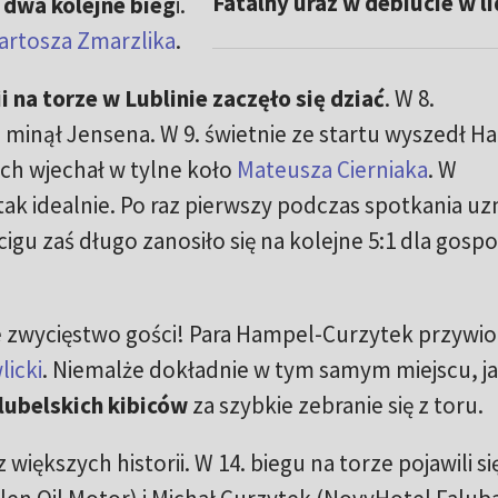
Fatalny uraz w debiucie w l
 dwa kolejne bieg
i.
artosza Zmarzlika
.
ii na torze w Lublinie zaczęło się dziać
. W 8.
e minął Jensena. W 9. świetnie ze startu wyszedł H
ch wjechał w tylne koło
Mateusza Cierniaka
. W
k idealnie. Po raz pierwszy podczas spotkania uz
gu zaś długo zanosiło się na kolejne 5:1 dla gosp
 zwycięstwo gości! Para Hampel-Curzytek przywioz
licki
. Niemalże dokładnie w tym samym miejscu, ja
lubelskich kibiców
za szybkie zebranie się z toru.
iększych historii. W 14. biegu na torze pojawili si