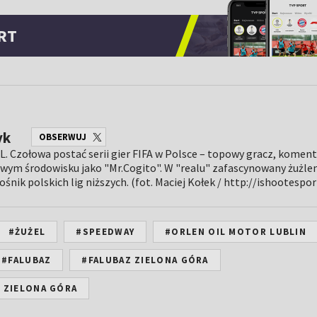
RT
yk
OBSERWUJ
 Czołowa postać serii gier FIFA w Polsce – topowy gracz, koment
wym środowisku jako "Mr.Cogito". W "realu" zafascynowany żużle
ośnik polskich lig niższych. (fot. Maciej Kołek / http://ishootespo
#ŻUŻEL
#SPEEDWAY
#ORLEN OIL MOTOR LUBLIN
#FALUBAZ
#FALUBAZ ZIELONA GÓRA
 ZIELONA GÓRA