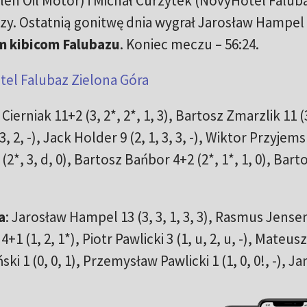
len Oil Motor) i Michał Curzytek (NovyHotel Falub
arzy. Ostatnią gonitwę dnia wygrał Jarosław Hampel
ym kibicom Falubazu
. Koniec meczu – 56:24.
el Falubaz Zielona Góra
Cierniak 11+2 (3, 2*, 2*, 1, 3), Bartosz Zmarzlik 11 (3
3, 2, -), Jack Holder 9 (2, 1, 3, 3, -), Wiktor Przyjems
 (2*, 3, d, 0), Bartosz Bańbor 4+2 (2*, 1*, 1, 0), Bart
a
: Jarosław Hampel 13 (3, 3, 1, 3, 3), Rasmus Jense
 4+1 (1, 2, 1*), Piotr Pawlicki 3 (1, u, 2, u, -), Mateusz
ski 1 (0, 0, 1), Przemysław Pawlicki 1 (1, 0, 0!, -), J