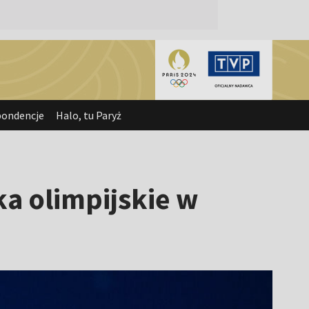
pondencje
Halo, tu Paryż
a olimpijskie w