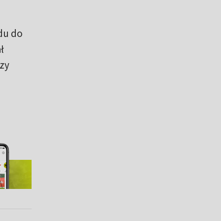
du do
ł
szy