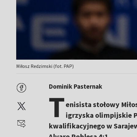
Miłosz Redzimski (fot. PAP)
Dominik Pasternak
T
enisista stołowy Mił
igrzyska olimpijskie P
kwalifikacyjnego w Saraje
Alvaro Roblesa 4:1.