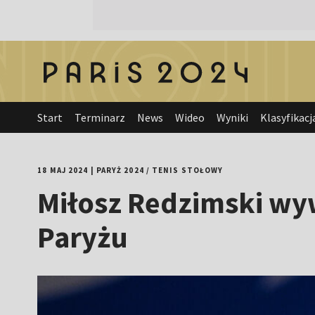
Start
Terminarz
News
Wideo
Wyniki
Klasyfikacj
18 MAJ 2024
|
PARYŻ 2024
/
TENIS STOŁOWY
Miłosz Redzimski wyw
Paryżu