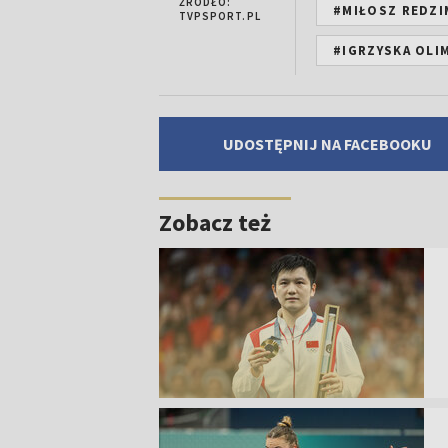
ŹRÓDŁO:
#MIŁOSZ REDZI
TVPSPORT.PL
#IGRZYSKA OLIM
UDOSTĘPNIJ NA FACEBOOKU
Zobacz też