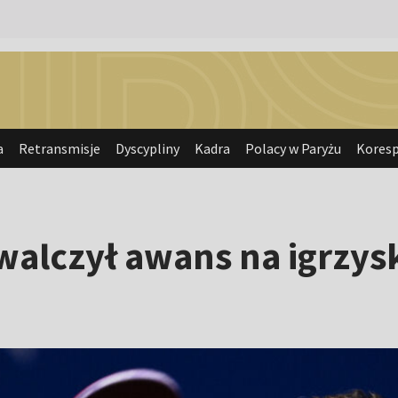
a
Retransmisje
Dyscypliny
Kadra
Polacy w Paryżu
Kores
alczył awans na igrzysk