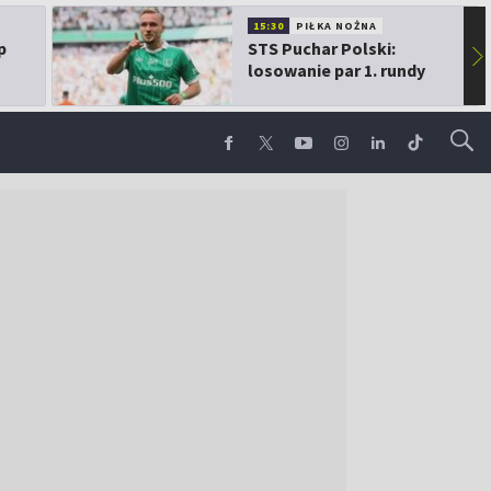
15:30
PIŁKA NOŻNA
p
STS Puchar Polski:
▶
losowanie par 1. rundy