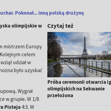
uchar. Pokonał... inną polską drużynę
Czytaj też
zyska olimpijskie w
ym mistrzem Europy
. Kolejnym celem
 wziął udział w
 można było uzyskać
Próba ceremonii otwarcia i
olimpijskich na Sekwanie
grupową. Wygrał
przełożona
ce w grupie. W 1/8
a Pisteja
4:3. W