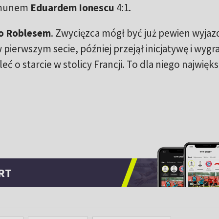
Rumunem
Eduardem Ionescu
4:1.
o Roblesem
. Zwycięzca mógł być już pewien wyjaz
pierwszym secie, później przejął inicjatywę i wygra
eć o starcie w stolicy Francji. To dla niego najwięk
RT