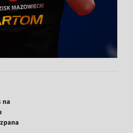
 na
u
szpana