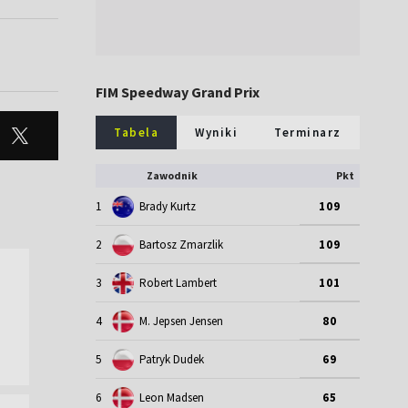
FIM Speedway Grand Prix
Tabela
Wyniki
Terminarz
Zawodnik
Pkt
1
Brady Kurtz
109
2
Bartosz Zmarzlik
109
3
Robert Lambert
101
4
M. Jepsen Jensen
80
5
Patryk Dudek
69
6
Leon Madsen
65