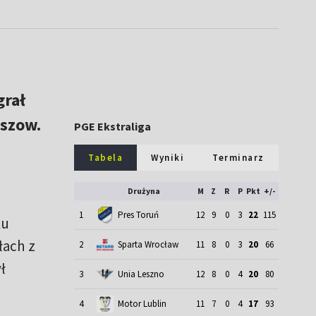
grał
aszow.
PGE Ekstraliga
Tabela
Wyniki
Terminarz
Drużyna
M
Z
R
P
Pkt
+/-
1
Pres Toruń
12
9
0
3
22
115
ku
łach z
2
Sparta Wrocław
11
8
0
3
20
66
ł
3
Unia Leszno
12
8
0
4
20
80
4
Motor Lublin
11
7
0
4
17
93