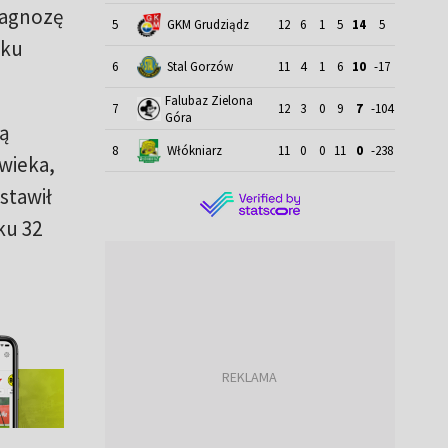
iagnozę
5
GKM Grudziądz
12
6
1
5
14
5
oku
6
Stal Gorzów
11
4
1
6
10
-17
Falubaz Zielona
7
12
3
0
9
7
-104
Góra
bą
8
Włókniarz
11
0
0
11
0
-238
wieka,
stawił
ku 32