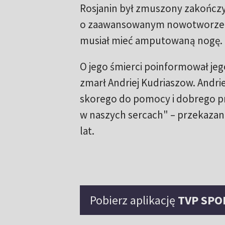
Rosjanin był zmuszony zakończyć
o zaawansowanym nowotworze skó
musiał mieć amputowaną nogę.
O jego śmierci poinformował jego
zmarł Andriej Kudriaszow. Andri
skorego do pomocy i dobrego prz
w naszych sercach" – przekazan
lat.
Pobierz aplikację
TVP SPO