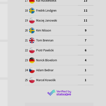
17
Kai Huckenbeck
13
18
Fredrik Lindgren
12
19
Maciej Janowski
11
20
Kim Nilsson
9
21
Tom Brennan
7
22
Piotr Pawlicki
6
23
Norick Bloedorn
4
24
Adam Bednar
1
25
Marcel Kowolik
1
!