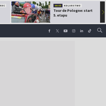
RDC
08:55
KOLARSTWO
Tour de Pologne: start
▶
5. etapu