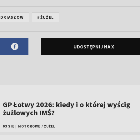
UDRIASZOW
#ŻUŻEL
UDOSTĘPNIJ NA X
GP Łotwy 2026: kiedy i o której wyścig
żużlowych IMŚ?
03 SIE
|
MOTOROWE
/
ŻUŻEL