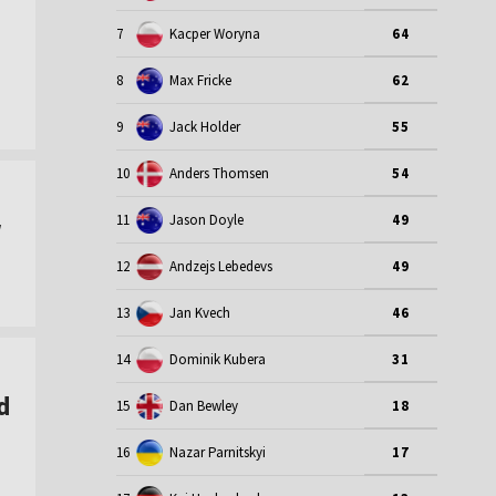
7
Kacper Woryna
64
8
Max Fricke
62
9
Jack Holder
55
10
Anders Thomsen
54
11
Jason Doyle
49
w
12
Andzejs Lebedevs
49
13
Jan Kvech
46
14
Dominik Kubera
31
d
15
Dan Bewley
18
16
Nazar Parnitskyi
17