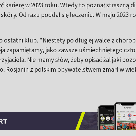
 karierę w 2023 roku. Wtedy to poznał straszną d
ry. Od razu poddał się leczeniu. W maju 2023 r
 ostatni klub. "Niestety po długiej walce z choro
eja zapamiętamy, jako zawsze uśmiechniętego czło
yjaciela. Nie mamy słów, żeby opisać żal jaki pozo
o. Rosjanin z polskim obywatelstwem zmarł w wie
RT