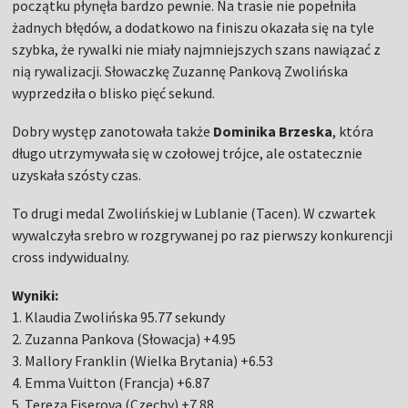
początku płynęła bardzo pewnie. Na trasie nie popełniła
żadnych błędów, a dodatkowo na finiszu okazała się na tyle
szybka, że rywalki nie miały najmniejszych szans nawiązać z
nią rywalizacji. Słowaczkę Zuzannę Pankovą Zwolińska
wyprzedziła o blisko pięć sekund.
Dobry występ zanotowała także
Dominika Brzeska
, która
długo utrzymywała się w czołowej trójce, ale ostatecznie
uzyskała szósty czas.
To drugi medal Zwolińskiej w Lublanie (Tacen). W czwartek
wywalczyła srebro w rozgrywanej po raz pierwszy konkurencji
cross indywidualny.
Wyniki:
1. Klaudia Zwolińska 95.77 sekundy
2. Zuzanna Pankova (Słowacja) +4.95
3. Mallory Franklin (Wielka Brytania) +6.53
4. Emma Vuitton (Francja) +6.87
5. Tereza Fiserova (Czechy) +7.88