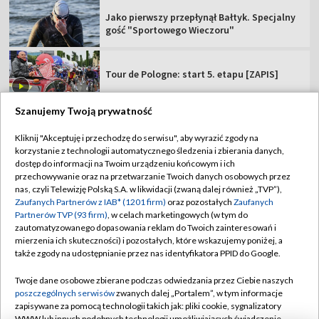
Jako pierwszy przepłynął Bałtyk. Specjalny
gość "Sportowego Wieczoru"
Tour de Pologne: start 5. etapu [ZAPIS]
Szanujemy Twoją prywatność
Kliknij "Akceptuję i przechodzę do serwisu", aby wyrazić zgody na
korzystanie z technologii automatycznego śledzenia i zbierania danych,
TVP
dostęp do informacji na Twoim urządzeniu końcowym i ich
przechowywanie oraz na przetwarzanie Twoich danych osobowych przez
Abonament TVP
Regulamin TVP
nas, czyli Telewizję Polską S.A. w likwidacji (zwaną dalej również „TVP”),
Polityka prywatności
Sklep TVP
Zaufanych Partnerów z IAB* (1201 firm)
oraz pozostałych
Zaufanych
Partnerów TVP (93 firm)
, w celach marketingowych (w tym do
Biuro Reklamy
Moje zgody
zautomatyzowanego dopasowania reklam do Twoich zainteresowań i
mierzenia ich skuteczności) i pozostałych, które wskazujemy poniżej, a
Oferta Handlowa
Biuro reklamy
także zgody na udostępnianie przez nas identyfikatora PPID do Google.
Telegazeta ogłoszenia
Kontakt
Twoje dane osobowe zbierane podczas odwiedzania przez Ciebie naszych
Emisja w TVP
poszczególnych serwisów
zwanych dalej „Portalem”, w tym informacje
zapisywane za pomocą technologii takich jak: pliki cookie, sygnalizatory
Kanały
Rada Programowa
WWW lub innych podobnych technologii umożliwiających świadczenie