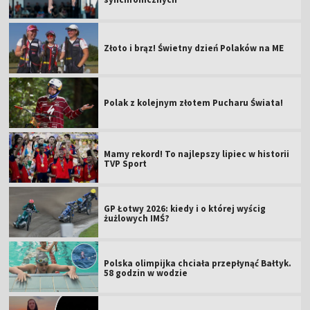
Złoto i brąz! Świetny dzień Polaków na ME
Polak z kolejnym złotem Pucharu Świata!
Mamy rekord! To najlepszy lipiec w historii
TVP Sport
GP Łotwy 2026: kiedy i o której wyścig
żużlowych IMŚ?
Polska olimpijka chciała przepłynąć Bałtyk.
58 godzin w wodzie