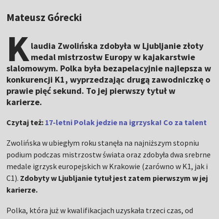
Mateusz Górecki
K
laudia Zwolińska zdobyła w Ljubljanie złoty
medal mistrzostw Europy w kajakarstwie
slalomowym. Polka była bezapelacyjnie najlepsza w
konkurencji K1, wyprzedzając drugą zawodniczkę o
prawie pięć sekund. To jej pierwszy tytuł w
karierze.
Czytaj też:
17-letni Polak jedzie na igrzyska! Co za talent
Zwolińska w ubiegłym roku stanęła na najniższym stopniu
podium podczas mistrzostw świata oraz zdobyła dwa srebrne
medale igrzysk europejskich w Krakowie (zarówno w K1, jak i
C1).
Zdobyty w Ljubljanie tytuł jest zatem pierwszym w jej
karierze.
Polka, która już w kwalifikacjach uzyskała trzeci czas, od