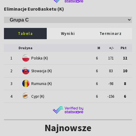
Eliminacje EuroBasketu (K)
Tabela
Wyniki
Terminarz
Drużyna
M
+/-
Pkt
1
Polska (K)
6
171
12
2
Słowacja (K)
6
83
10
3
Rumunia (K)
6
-98
8
4
Cypr (K)
6
-156
6
Najnowsze