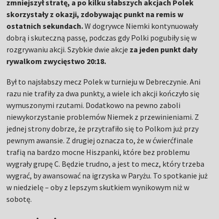
zmniejszył stratę, a po kilku słabszych akcjach Polek
skorzystały z okazji, zdobywając punkt na remis w
ostatnich sekundach.
W dogrywce Niemki kontynuowały
dobrą i skuteczną passę, podczas gdy Polki pogubiły się w
rozgrywaniu akcji. Szybkie dwie akcje
za jeden punkt dały
rywalkom zwycięstwo 20:18.
Był to najsłabszy mecz Polek w turnieju w Debreczynie. Ani
razu nie trafiły za dwa punkty, a wiele ich akcji kończyło się
wymuszonymi rzutami. Dodatkowo na pewno zaboli
niewykorzystanie problemów Niemek z przewinieniami. Z
jednej strony dobrze, że przytrafiło się to Polkom już przy
pewnym awansie. Z drugiej oznacza to, że w ćwierćfinale
trafią na bardzo mocne Hiszpanki, które bez problemu
wygrały grupę C. Będzie trudno, a jest to mecz, który trzeba
wygrać, by awansować na igrzyska w Paryżu. To spotkanie już
w niedzielę – oby z lepszym skutkiem wynikowym niż w
sobotę.