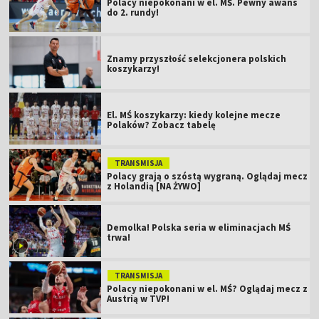
Polacy niepokonani w el. MŚ. Pewny awans
do 2. rundy!
Znamy przyszłość selekcjonera polskich
koszykarzy!
El. MŚ koszykarzy: kiedy kolejne mecze
Polaków? Zobacz tabelę
TRANSMISJA
Polacy grają o szóstą wygraną. Oglądaj mecz
z Holandią [NA ŻYWO]
Demolka! Polska seria w eliminacjach MŚ
trwa!
TRANSMISJA
Polacy niepokonani w el. MŚ? Oglądaj mecz z
Austrią w TVP!