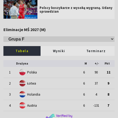
Polscy koszykarze z wysoką wygraną. Udany
sprawdzian
Eliminacje MŚ 2027 (M)
Tabela
Wyniki
Terminarz
Drużyna
M
+/-
Pkt
1
Polska
6
90
12
2
Łotwa
6
37
9
3
Holandia
6
4
8
4
Austria
6
-131
7