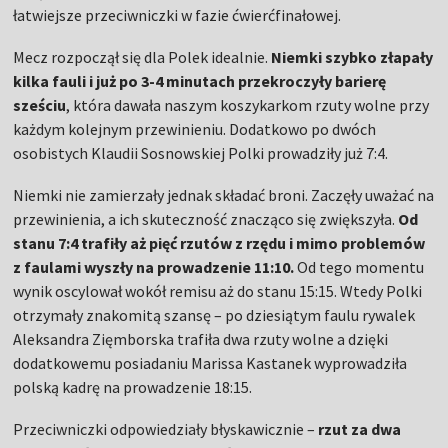
łatwiejsze przeciwniczki w fazie ćwierćfinałowej.
Mecz rozpoczął się dla Polek idealnie.
Niemki szybko złapały
kilka fauli i już po 3-4 minutach przekroczyły barierę
sześciu
, która dawała naszym koszykarkom rzuty wolne przy
każdym kolejnym przewinieniu. Dodatkowo po dwóch
osobistych Klaudii Sosnowskiej Polki prowadziły już 7:4.
Niemki nie zamierzały jednak składać broni. Zaczęły uważać na
przewinienia, a ich skuteczność znacząco się zwiększyła.
Od
stanu 7:4 trafiły aż pięć rzutów z rzędu i mimo problemów
z faulami wyszły na prowadzenie 11:10.
Od tego momentu
wynik oscylował wokół remisu aż do stanu 15:15. Wtedy Polki
otrzymały znakomitą szansę – po dziesiątym faulu rywalek
Aleksandra Zięmborska trafiła dwa rzuty wolne a dzięki
dodatkowemu posiadaniu Marissa Kastanek wyprowadziła
polską kadrę na prowadzenie 18:15.
Przeciwniczki odpowiedziały błyskawicznie –
rzut za dwa