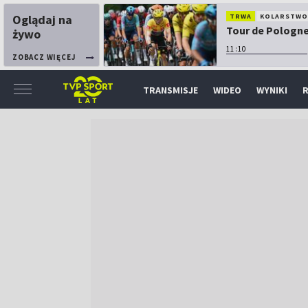
Oglądaj na
TRWA
KOLARSTW
Tour de Pologne:
żywo
11:10
ZOBACZ WIĘCEJ
TRANSMISJE
WIDEO
WYNIKI
R