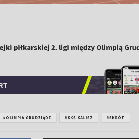
ejki piłkarskiej 2. ligi między Olimpią Gru
RT
#OLIMPIA GRUDZIĄDZ
#KKS KALISZ
#SKRÓT