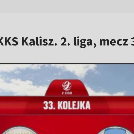
KS Kalisz. 2. liga, mecz 