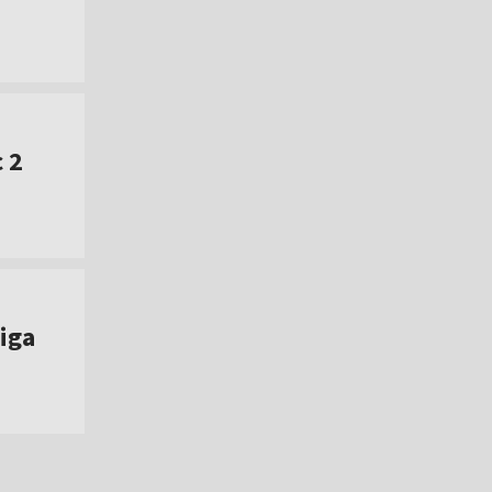
 2
Liga