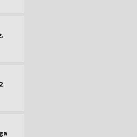
z.
 2
iga