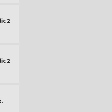
ic 2
ic 2
z.