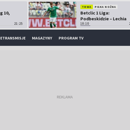
TRWA
PIŁKA NOŻNA
g 10,
Betclic 1 Liga:
Podbeskidzie – Lechia
21:25
Gdańsk
18:10
ETRANSMISJE
MAGAZYNY
PROGRAM TV