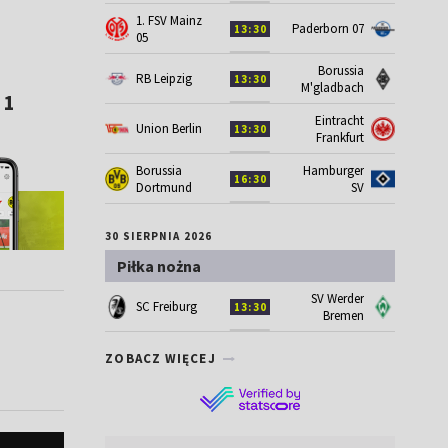
1. FSV Mainz
Paderborn 07
13:30
05
Borussia
RB Leipzig
13:30
M'gladbach
 1
Eintracht
Union Berlin
13:30
Frankfurt
Borussia
Hamburger
16:30
Dortmund
SV
30 SIERPNIA 2026
Piłka nożna
SV Werder
SC Freiburg
13:30
Bremen
ZOBACZ WIĘCEJ