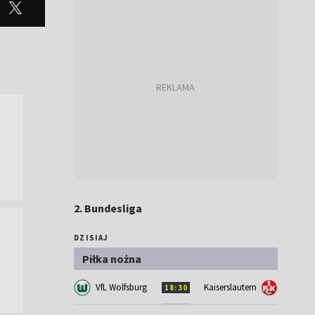
2. Bundesliga
DZISIAJ
Piłka nożna
VfL Wolfsburg
Kaiserslautern
18:30