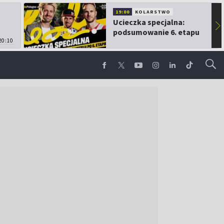
19:00
KOLARSTWO
Ucieczka specjalna:
▶
podsumowanie 6. etapu
20:10
TdP