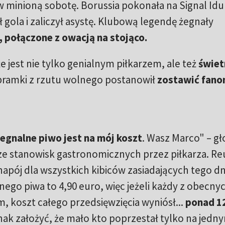
 minioną sobotę. Borussia pokonała na Signal Idu
ił gola i zaliczył asystę. Klubową legendę żegnały
 połączone z owacją na stojąco.
 jest nie tylko genialnym piłkarzem, ale też
świe
 bramki z rzutu wolnego postanowił
zostawić fan
egnalne piwo jest na mój koszt
. Wasz Marco" – gło
ze stanowisk gastronomicznych przez piłkarza. Re
apój dla wszystkich kibiców zasiadających tego dn
ego piwa to 4,90 euro, więc jeżeli każdy z obecny
, koszt całego przedsięwzięcia wyniósł...
ponad 1
ak założyć, że mało kto poprzestał tylko na jedn