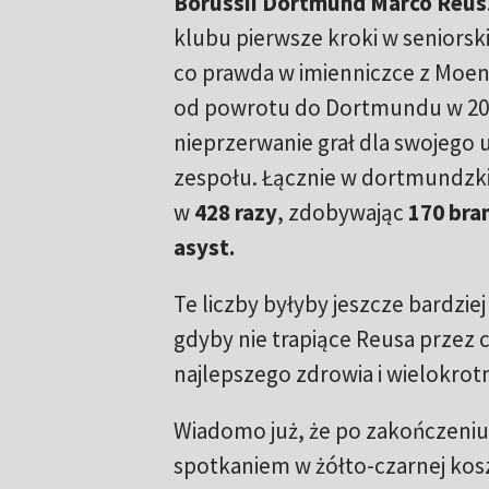
Borussii Dortmund
Marco Reus
klubu pierwsze kroki w seniorsk
co prawda w imienniczce z Moe
od powrotu do Dortmundu w 20
nieprzerwanie grał dla swojego
zespołu. Łącznie w dortmundzki
w
428 razy
, zdobywając
170 bra
asyst.
Te liczby byłyby jeszcze bardzie
gdyby nie trapiące Reusa przez c
najlepszego zdrowia i wielokrot
Wiadomo już, że po zakończeniu
spotkaniem w żółto-czarnej kosz