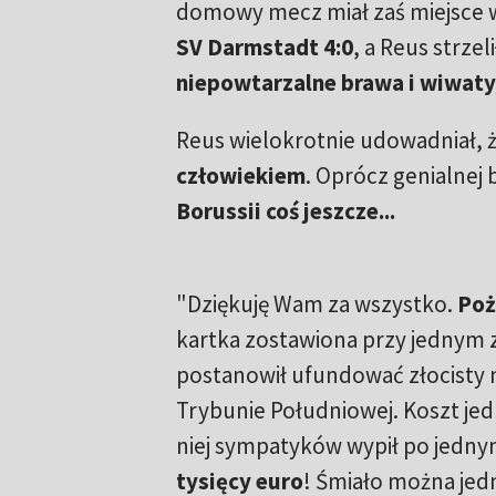
domowy mecz miał zaś miejsce w
SV Darmstadt 4:0
, a Reus strzel
niepowtarzalne brawa i wiwaty,
Reus wielokrotnie udowadniał, że
człowiekiem
. Oprócz genialnej
Borussii coś jeszcze...
"Dziękuję Wam za wszystko.
Poż
kartka zostawiona przy jednym 
postanowił ufundować złocisty n
Trybunie Południowej. Koszt jedn
niej sympatyków wypił po jednym
tysięcy euro
! Śmiało można jedn