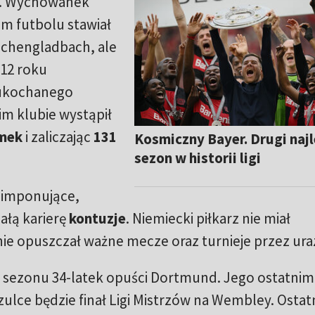
. Wychowanek
im futbolu stawiał
nchengladbach, ale
12 roku
 ukochanego
m klubie wystąpił
mek
i zaliczając
131
Kosmiczny Bayer. Drugi naj
sezon w historii ligi
j imponujące,
ałą karierę
kontuzje
. Niemiecki piłkarz nie miał
nie opuszczał ważne mecze oraz turnieje przez ura
 sezonu 34-latek opuści Dortmund. Jego ostatnim
ulce będzie finał Ligi Mistrzów na Wembley. Ostat