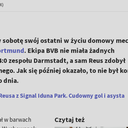
X)
w sobotę swój ostatni w życiu domowy me
Dortmund
. Ekipa BVB nie miała żadnych
0 zespołu Darmstadt, a sam Reus zdobył
go. Jak się później okazało, to nie był ko
o dnia.
usa z Signal Iduna Park. Cudowny gol i asysta
Czytaj też
ał w barwach