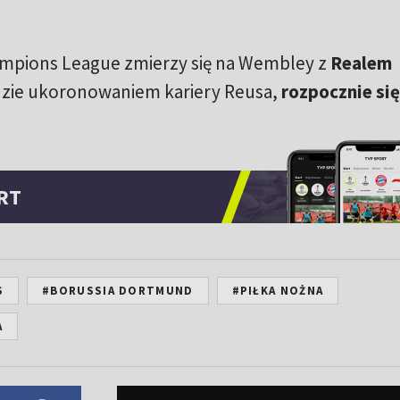
mpions League zmierzy się na Wembley z
Realem
ędzie ukoronowaniem kariery Reusa,
rozpocznie się
RT
S
#BORUSSIA DORTMUND
#PIŁKA NOŻNA
A