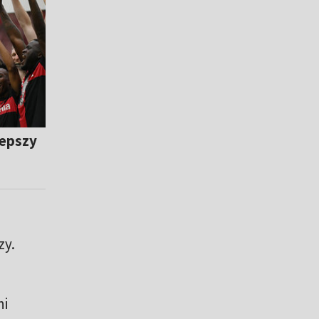
lepszy
zy.
ni