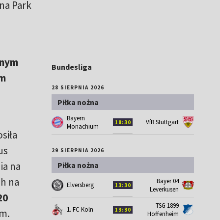
na Park
tnym
Bundesliga
om
28 SIERPNIA 2026
Piłka nożna
Bayern
VfB Stuttgart
18:30
Monachium
siła
us
29 SIERPNIA 2026
ia na
Piłka nożna
ch na
Bayer 04
Elversberg
13:30
Leverkusen
20
TSG 1899
1. FC Koln
13:30
ym.
Hoffenheim