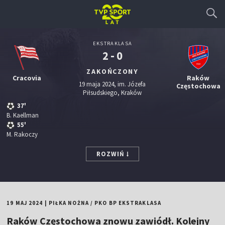
EKSTRAKLASA
2 - 0
ZAKOŃCZONY
Cracovia
Raków
19 maja 2024, im. Józefa
Częstochowa
Piłsudskiego, Kraków
37'
B. Kaellman
55'
M. Rakoczy
ROZWIŃ
19 MAJ 2024
|
PIŁKA NOŻNA
/
PKO BP EKSTRAKLASA
Raków Częstochowa znowu zawiódł. Kolejny