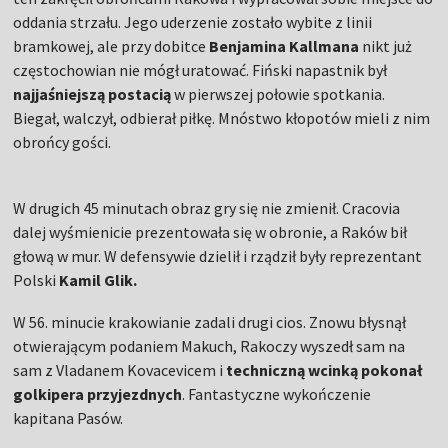
oddania strzału. Jego uderzenie zostało wybite z linii
bramkowej, ale przy dobitce
Benjamina Kallmana
nikt już
częstochowian nie mógł uratować. Fiński napastnik był
najjaśniejszą postacią
w pierwszej połowie spotkania.
Biegał, walczył, odbierał piłkę. Mnóstwo kłopotów mieli z nim
obrońcy gości.
W drugich 45 minutach obraz gry się nie zmienił. Cracovia
dalej wyśmienicie prezentowała się w obronie, a Raków bił
głową w mur. W defensywie dzielił i rządził były reprezentant
Polski
Kamil Glik.
W 56. minucie krakowianie zadali drugi cios. Znowu błysnął
otwierającym podaniem Makuch, Rakoczy wyszedł sam na
sam z Vladanem Kovacevicem i
techniczną wcinką pokonał
golkipera przyjezdnych
. Fantastyczne wykończenie
kapitana Pasów.