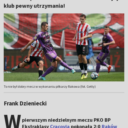
klub pewny utrzymania!
To nie był dobry mecz w wykonaniu piłkarzy Rakowa (fot. Getty)
Frank Dzieniecki
W
pierwszym niedzielnym meczu PKO BP
Ekstraklasy
Cracovia
pokonała 2:0
Raków