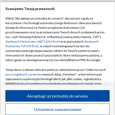
TVP
Szanujemy Twoją prywatność
Abonament TVP
Regulamin TVP
Kliknij "Akceptuję i przechodzę do serwisu", aby wyrazić zgody na
Polityka prywatności
Sklep TVP
korzystanie z technologii automatycznego śledzenia i zbierania danych,
dostęp do informacji na Twoim urządzeniu końcowym i ich
Biuro Reklamy
Moje zgody
przechowywanie oraz na przetwarzanie Twoich danych osobowych przez
nas, czyli Telewizję Polską S.A. w likwidacji (zwaną dalej również „TVP”),
Oferta Handlowa
Biuro reklamy
Zaufanych Partnerów z IAB* (1201 firm)
oraz pozostałych
Zaufanych
Partnerów TVP (93 firm)
, w celach marketingowych (w tym do
Telegazeta ogłoszenia
Kontakt
zautomatyzowanego dopasowania reklam do Twoich zainteresowań i
Emisja w TVP
mierzenia ich skuteczności) i pozostałych, które wskazujemy poniżej, a
także zgody na udostępnianie przez nas identyfikatora PPID do Google.
Kanały
Rada Programowa
Twoje dane osobowe zbierane podczas odwiedzania przez Ciebie naszych
Ogłoszenia przetargowe
poszczególnych serwisów
zwanych dalej „Portalem”, w tym informacje
©2026 Telewizja Polska Spółka Akcyjna w likwidacji
zapisywane za pomocą technologii takich jak: pliki cookie, sygnalizatory
Akademia Telewizyjna
WWW lub innych podobnych technologii umożliwiających świadczenie
Informacje o nadawcy
dopasowanych i bezpiecznych usług, personalizację treści oraz reklam,
udostępnianie funkcji mediów społecznościowych oraz analizowanie
Akceptuję i przechodzę do serwisu
Centrum informacji TVP
ruchu w Internecie.
System NOS
Twoje dane osobowe zbierane podczas odwiedzania przez Ciebie
Ustawienia zaawansowane
News
Transmisje
Wideo
Więcej
poszczególnych serwisów
na Portalu, takie jak adresy IP, identyfikatory
Zgłoś program (ROPAT)