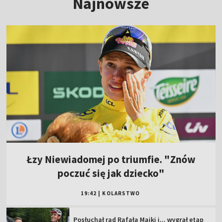
Najnowsze
Łzy Niewiadomej po triumfie. "Znów
poczuć się jak dziecko"
19:42
|
KOLARSTWO
Posłuchał rad Rafała Majki i... wygrał etap