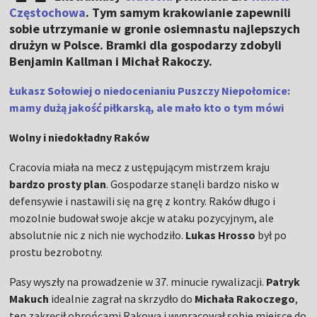
Częstochowa
. Tym samym krakowianie zapewnili
sobie utrzymanie w gronie osiemnastu najlepszych
drużyn w Polsce. Bramki dla gospodarzy zdobyli
Benjamin Kallman i Michał Rakoczy.
Łukasz Sołowiej o niedocenianiu Puszczy Niepołomice:
mamy dużą jakość piłkarską, ale mało kto o tym mówi
Wolny i niedokładny Raków
Cracovia miała na mecz z ustępującym mistrzem kraju
bardzo prosty plan
. Gospodarze stanęli bardzo nisko w
defensywie i nastawili się na grę z kontry. Raków długo i
mozolnie budował swoje akcje w ataku pozycyjnym, ale
absolutnie nic z nich nie wychodziło.
Lukas Hrosso
był po
prostu bezrobotny.
Pasy wyszły na prowadzenie w 37. minucie rywalizacji.
Patryk
Makuch
idealnie zagrał na skrzydło do
Michała Rakoczego
,
ten zakręcił obrońcami Rakowa i wypracował sobie miejsce do