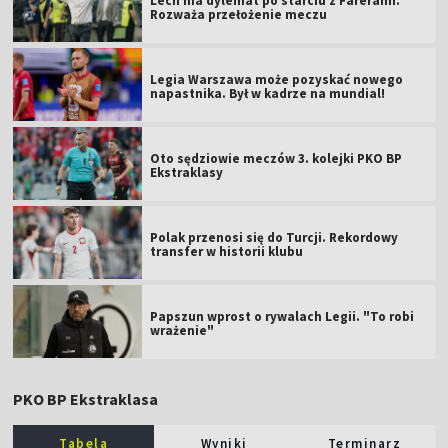
Lech ma dylemat po starciu z Farerami.
Rozważa przełożenie meczu
Legia Warszawa może pozyskać nowego
napastnika. Był w kadrze na mundial!
Oto sędziowie meczów 3. kolejki PKO BP
Ekstraklasy
Polak przenosi się do Turcji. Rekordowy
transfer w historii klubu
Papszun wprost o rywalach Legii. "To robi
wrażenie"
PKO BP Ekstraklasa
Tabela
Wyniki
Terminarz