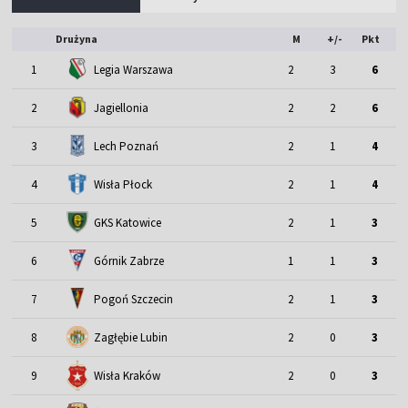
Drużyna
M
+/-
Pkt
1
Legia Warszawa
2
3
6
2
Jagiellonia
2
2
6
3
Lech Poznań
2
1
4
4
Wisła Płock
2
1
4
5
GKS Katowice
2
1
3
6
Górnik Zabrze
1
1
3
7
Pogoń Szczecin
2
1
3
8
Zagłębie Lubin
2
0
3
9
Wisła Kraków
2
0
3