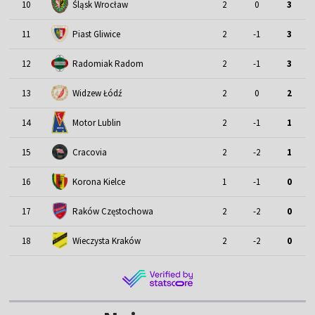
Śląsk Wrocław
10
2
0
3
11
Piast Gliwice
2
-1
3
12
Radomiak Radom
2
-1
3
13
Widzew Łódź
2
0
2
Motor Lublin
14
2
-1
1
15
Cracovia
2
-2
1
16
Korona Kielce
1
-1
0
17
Raków Częstochowa
2
-2
0
18
Wieczysta Kraków
2
-2
0