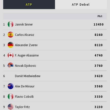
ATP
ATP Debel
Pkt
1
Jannik Sinner
13450
2
Carlos Alcaraz
8160
3
Alexander Zverev
8120
4
F. Auger-Aliassime
4740
5
Novak Djokovic
3760
6
Daniił Miedwiediew
3620
7
Alex De Minaur
3560
8
Flavio Cobolli
3330
9
Taylor Fritz
3230