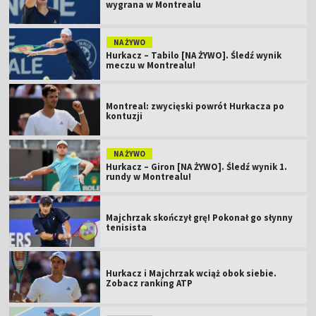
wygrana w Montrealu
NA ŻYWO
Hurkacz – Tabilo [NA ŻYWO]. Śledź wynik
meczu w Montrealu!
Montreal: zwycięski powrót Hurkacza po
kontuzji
NA ŻYWO
Hurkacz – Giron [NA ŻYWO]. Śledź wynik 1.
rundy w Montrealu!
Majchrzak skończył grę! Pokonał go słynny
tenisista
Hurkacz i Majchrzak wciąż obok siebie.
Zobacz ranking ATP