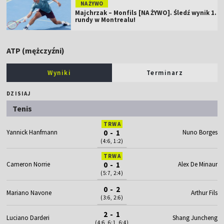
NA ŻYWO
Majchrzak – Monfils [NA ŻYWO]. Śledź wynik 1.
rundy w Montrealu!
ATP (mężczyźni)
Wyniki
Terminarz
DZISIAJ
Tenis
TRWA
Yannick Hanfmann
0 - 1
Nuno Borges
(4:6, 1:2)
TRWA
Cameron Norrie
0 - 1
Alex De Minaur
(5:7, 2:4)
0 - 2
Mariano Navone
Arthur Fils
(3:6, 2:6)
2 - 1
Luciano Darderi
Shang Juncheng
(4:6, 6:1, 6:4)