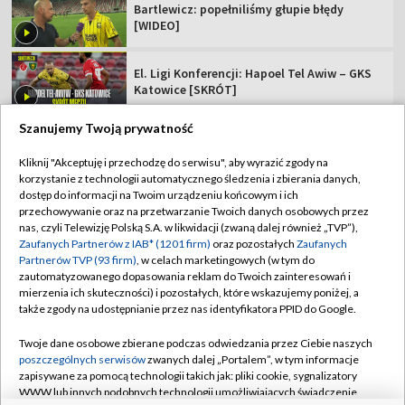
Bartlewicz: popełniliśmy głupie błędy
[WIDEO]
El. Ligi Konferencji: Hapoel Tel Awiw – GKS
Katowice [SKRÓT]
Szanujemy Twoją prywatność
Kliknij "Akceptuję i przechodzę do serwisu", aby wyrazić zgody na
korzystanie z technologii automatycznego śledzenia i zbierania danych,
TVP
dostęp do informacji na Twoim urządzeniu końcowym i ich
przechowywanie oraz na przetwarzanie Twoich danych osobowych przez
Abonament TVP
Regulamin TVP
nas, czyli Telewizję Polską S.A. w likwidacji (zwaną dalej również „TVP”),
Polityka prywatności
Sklep TVP
Zaufanych Partnerów z IAB* (1201 firm)
oraz pozostałych
Zaufanych
Partnerów TVP (93 firm)
, w celach marketingowych (w tym do
Biuro Reklamy
Moje zgody
zautomatyzowanego dopasowania reklam do Twoich zainteresowań i
mierzenia ich skuteczności) i pozostałych, które wskazujemy poniżej, a
Oferta Handlowa
Biuro reklamy
także zgody na udostępnianie przez nas identyfikatora PPID do Google.
Telegazeta ogłoszenia
Kontakt
Twoje dane osobowe zbierane podczas odwiedzania przez Ciebie naszych
Emisja w TVP
poszczególnych serwisów
zwanych dalej „Portalem”, w tym informacje
zapisywane za pomocą technologii takich jak: pliki cookie, sygnalizatory
Kanały
Rada Programowa
WWW lub innych podobnych technologii umożliwiających świadczenie