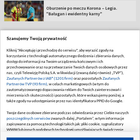
Oburzenie po meczu Korona – Legia.
"Bałagan i ewidentny karny"
Szanujemy Twoją prywatność
TVP
Kliknij "Akceptuję i przechodzę do serwisu", aby wyrazić zgody na
korzystanie z technologii automatycznego śledzenia i zbierania danych,
Abonament TVP
Regulamin TVP
dostęp do informacji na Twoim urządzeniu końcowym i ich
Polityka prywatności
Sklep TVP
przechowywanie oraz na przetwarzanie Twoich danych osobowych przez
nas, czyli Telewizję Polską S.A. w likwidacji (zwaną dalej również „TVP”),
Biuro Reklamy
Moje zgody
Zaufanych Partnerów z IAB* (1201 firm)
oraz pozostałych
Zaufanych
Partnerów TVP (93 firm)
, w celach marketingowych (w tym do
Oferta Handlowa
Biuro reklamy
zautomatyzowanego dopasowania reklam do Twoich zainteresowań i
mierzenia ich skuteczności) i pozostałych, które wskazujemy poniżej, a
Telegazeta ogłoszenia
Kontakt
także zgody na udostępnianie przez nas identyfikatora PPID do Google.
Emisja w TVP
Twoje dane osobowe zbierane podczas odwiedzania przez Ciebie naszych
Kanały
Rada Programowa
poszczególnych serwisów
zwanych dalej „Portalem”, w tym informacje
zapisywane za pomocą technologii takich jak: pliki cookie, sygnalizatory
Ogłoszenia przetargowe
WWW lub innych podobnych technologii umożliwiających świadczenie
©2026 Telewizja Polska Spółka Akcyjna w likwidacji
dopasowanych i bezpiecznych usług, personalizację treści oraz reklam,
Akademia Telewizyjna