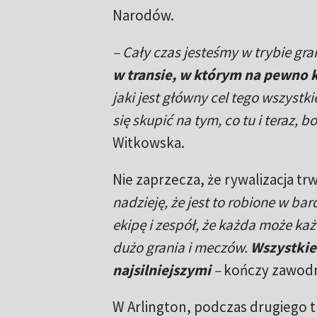
Narodów.
– Cały czas jesteśmy w trybie gr
w transie, w którym na pewno k
jaki jest główny cel tego wszystk
się skupić na tym, co tu i teraz, b
Witkowska.
Nie zaprzecza, że rywalizacja trw
nadzieję, że jest to robione w ba
ekipę i zespół, że każda może ka
dużo grania i meczów.
Wszystkie 
najsilniejszymi
–
kończy zawodn
W Arlington, podczas drugiego tu