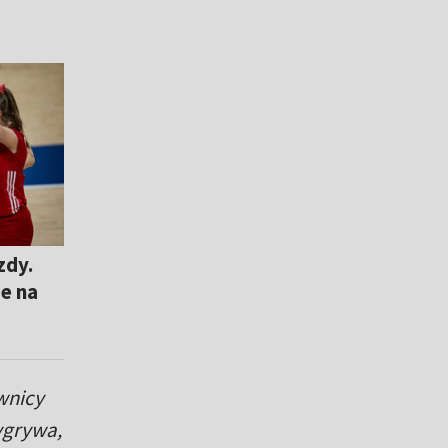
zdy.
e na
wnicy
ygrywa,