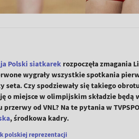
ja Polski siatkarek
rozpoczęła zmagania Li
erwone wygrały wszystkie spotkania pier
aty seta. Czy spodziewały się takiego obrot
ję o miejsce w olimpijskim składzie będą 
u przerwy od VNL? Na te pytania w TVPSP
ska
, środkowa kadry.
k polskiej reprezentacji