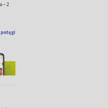
 – 2
 potęgi