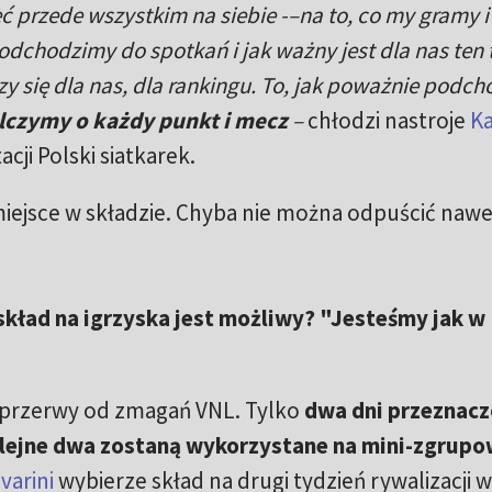
ć przede wszystkim na siebie -–na to, co my gramy i
dchodzimy do spotkań i jak ważny jest dla nas ten t
 się dla nas, dla rankingu. To, jak poważnie podc
lczymy o każdy punkt i mecz
–
chłodzi nastroje
Ka
ji Polski siatkarek.
 miejsce w składzie. Chyba nie można odpuścić nawe
 skład na igrzyska jest możliwy? "Jesteśmy jak w
ń przerwy od zmagań VNL. Tylko
dwa dni przeznac
lejne dwa zostaną wykorzystane na mini-zgrupo
varini
wybierze skład na drugi tydzień rywalizacji w