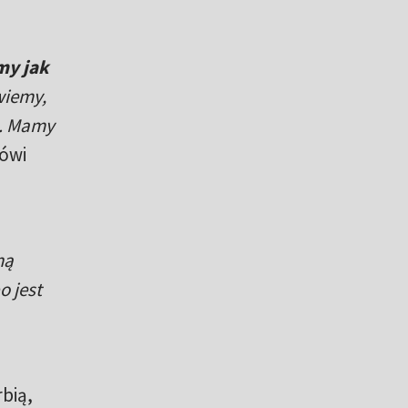
my jak
wiemy,
e. Mamy
ówi
ną
o jest
rbią,