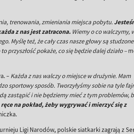
ania, trenowania, zmieniania miejsca pobytu.
Jesteś
ażda z nas jest zatracona.
Wiemy o co walczymy, 
iego. Myślę też, że cały czas nasze głowy są studzon
o to przyszłość pokaże, co się będzie dalej działo –
m
a. –
Każda z nas walczy o miejsce w drużynie. Mam
rdzo sportowy sposób. Tworzyłyśmy sobie na tyle faj
żdą zastąpić i nie będziemy mieć z tym problemów, b
ręce na pokład, żeby wygrywać i mierzyć się z
iczka.
rnieju Ligi Narodów, polskie siatkarki zagrają z Se