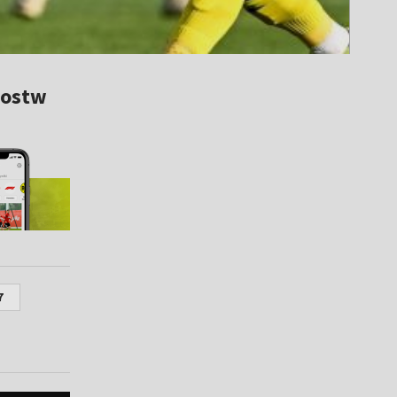
zostw
7