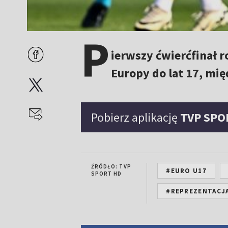
P
ierwszy ćwierćfinał 
Europy do lat 17, mię
Pobierz aplikację
TVP SPO
ŹRÓDŁO: TVP
#EURO U17
SPORT HD
#REPREZENTACJA