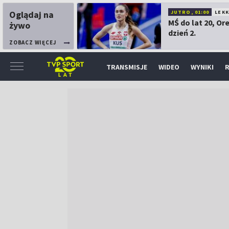
Oglądaj na
JUTRO, 01:00
LEK
MŚ do lat 20, Or
żywo
dzień 2.
ZOBACZ WIĘCEJ
TRANSMISJE
WIDEO
WYNIKI
R