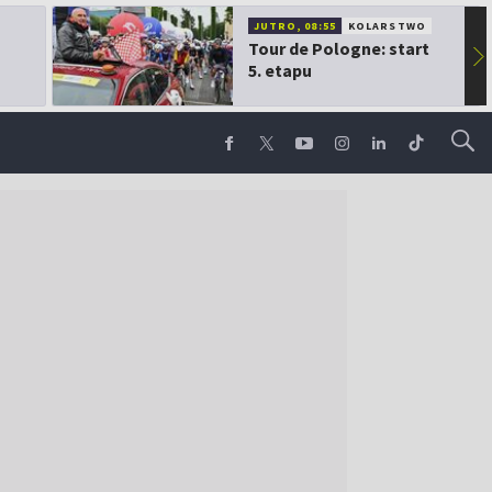
JUTRO, 08:55
KOLARSTWO
Tour de Pologne: start
▶
5. etapu