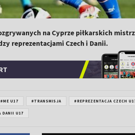
rozgrywanych na Cyprze piłkarskich mistr
dzy reprezentacjami Czech i Danii.
RT
#ME U17
#TRANSMISJA
#REPREZENTACJA CZECH U1
 DANII U17