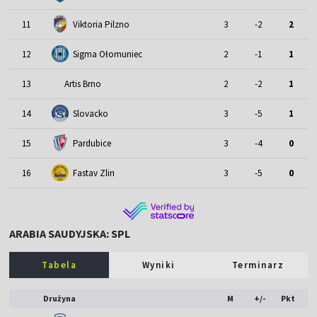
11
Viktoria Pilzno
3
-2
2
12
Sigma Ołomuniec
2
-1
1
13
Artis Brno
2
-2
1
14
Slovacko
3
-5
1
15
Pardubice
3
-4
0
16
Fastav Zlin
3
-5
0
ARABIA SAUDYJSKA: SPL
Tabela
Wyniki
Terminarz
Drużyna
M
+/-
Pkt