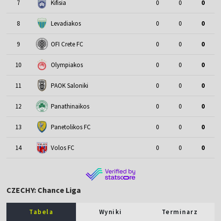
7
Kifisia
0
0
0
8
Levadiakos
0
0
0
9
OFI Crete FC
0
0
0
10
Olympiakos
0
0
0
11
PAOK Saloniki
0
0
0
12
Panathinaikos
0
0
0
13
Panetolikos FC
0
0
0
14
Volos FC
0
0
0
CZECHY: Chance Liga
Tabela
Wyniki
Terminarz