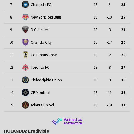
7
Charlotte FC
18
2
25
8
New York Red Bulls
18
-10
25
9
D.C. United
18
-3
23
10
Orlando City
18
-17
20
11
Columbus Crew
18
-2
20
12
Toronto FC
18
-8
17
13
Philadelphia Union
18
-8
16
14
CF Montreal
18
-11
16
15
Atlanta United
18
-14
12
HOLANDIA: Eredivisie