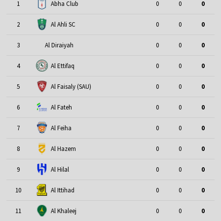
1
Abha Club
0
0
0
2
Al Ahli SC
0
0
0
3
Al Diraiyah
0
0
0
4
Al Ettifaq
0
0
0
5
Al Faisaly (SAU)
0
0
0
6
Al Fateh
0
0
0
7
Al Feiha
0
0
0
8
Al Hazem
0
0
0
9
Al Hilal
0
0
0
10
Al Ittihad
0
0
0
11
Al Khaleej
0
0
0