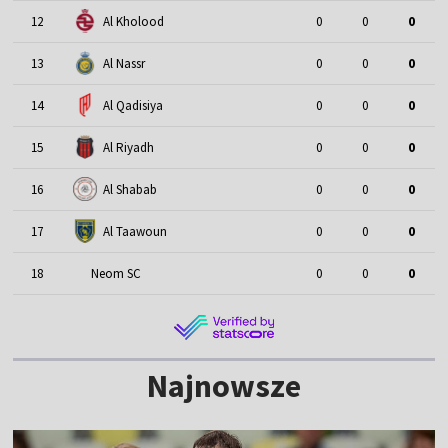
12
Al Kholood
0
0
0
13
Al Nassr
0
0
0
14
Al Qadisiya
0
0
0
15
Al Riyadh
0
0
0
16
Al Shabab
0
0
0
17
Al Taawoun
0
0
0
18
Neom SC
0
0
0
Najnowsze