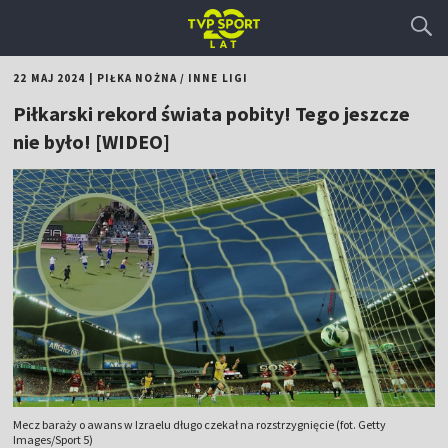
22 MAJ 2024
|
PIŁKA NOŻNA
/
INNE LIGI
Piłkarski rekord świata pobity! Tego jeszcze
nie było! [WIDEO]
Mecz baraży o awans w Izraelu długo czekał na rozstrzygnięcie (fot. Getty
Images/Sport 5)