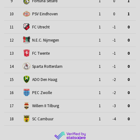
9
Fortuna Sittard
1
0
1
10
PSV Eindhoven
1
0
1
11
FC Utrecht
1
-1
0
12
N.E.C. Nijmegen
1
-1
0
13
FC Twente
1
-1
0
14
Sparta Rotterdam
1
-1
0
15
ADO Den Haag
1
-2
0
16
PEC Zwolle
1
-2
0
17
Willem II Tilburg
1
-3
0
18
SC Cambuur
1
-4
0