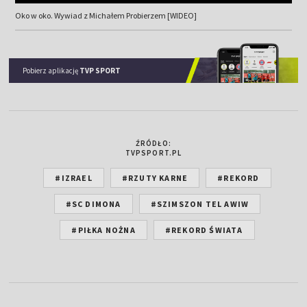
Oko w oko. Wywiad z Michałem Probierzem [WIDEO]
Pobierz aplikację
TVP SPORT
ŹRÓDŁO:
TVPSPORT.PL
#IZRAEL
#RZUTY KARNE
#REKORD
#SC DIMONA
#SZIMSZON TEL AWIW
#PIŁKA NOŻNA
#REKORD ŚWIATA