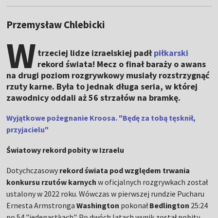
Przemysław Chlebicki
W
trzeciej lidze izraelskiej padł
piłkarski
rekord świata! Mecz o finał baraży o awans
na drugi poziom rozgrywkowy musiały rozstrzygnąć
rzuty karne. Była to jednak długa seria, w której
zawodnicy oddali aż 56 strzałów na bramkę.
Wyjątkowe pożegnanie Kroosa. "Będę za tobą tęsknił,
przyjacielu"
Światowy rekord pobity w Izraelu
Dotychczasowy
rekord świata pod względem trwania
konkursu rzutów karnych
w oficjalnych rozgrywkach został
ustalony w 2022 roku. Wówczas w pierwszej rundzie Pucharu
Ernesta Armstronga
Washington
pokonał
Bedlington
25:24
po 54 "jedenastkach". Po dwóch latach wynik został pobity