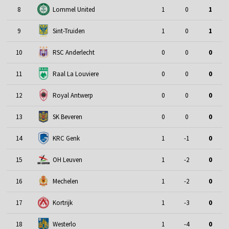
8
Lommel United
1
0
1
9
Sint-Truiden
1
0
1
10
RSC Anderlecht
0
0
0
11
Raal La Louviere
0
0
0
12
Royal Antwerp
0
0
0
13
SK Beveren
0
0
0
14
KRC Genk
1
-1
0
15
OH Leuven
1
-2
0
16
Mechelen
1
-2
0
17
Kortrijk
1
-3
0
18
Westerlo
1
-4
0