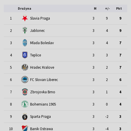
Drużyna
M
+/-
Pkt
1
Slavia Praga
3
9
9
2
Jablonec
3
4
9
3
Mlada Boleslav
3
4
7
4
Teplice
3
3
7
5
Hradec Kralove
3
2
7
6
FC Slovan Liberec
3
2
6
7
Zbrojovka Brno
3
1
4
8
Bohemians 1905
3
0
4
9
Sparta Praga
3
-2
3
10
Banik Ostrawa
3
-4
3