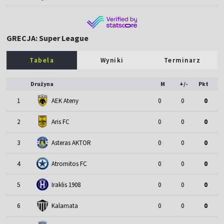
GRECJA: Super League
Tabela
Wyniki
Terminarz
Drużyna
M
+/-
Pkt
1
AEK Ateny
0
0
0
2
Aris FC
0
0
0
3
Asteras AKTOR
0
0
0
4
Atromitos FC
0
0
0
5
Iraklis 1908
0
0
0
6
Kalamata
0
0
0