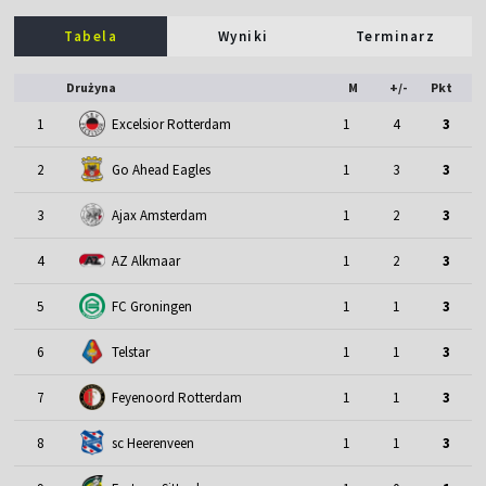
Tabela
Wyniki
Terminarz
Drużyna
M
+/-
Pkt
1
Excelsior Rotterdam
1
4
3
2
Go Ahead Eagles
1
3
3
3
Ajax Amsterdam
1
2
3
4
AZ Alkmaar
1
2
3
5
FC Groningen
1
1
3
6
Telstar
1
1
3
7
Feyenoord Rotterdam
1
1
3
8
sc Heerenveen
1
1
3