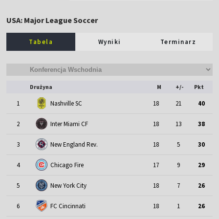
USA: Major League Soccer
Tabela
Wyniki
Terminarz
Drużyna
M
+/-
Pkt
1
Nashville SC
18
21
40
2
Inter Miami CF
18
13
38
3
New England Rev.
18
5
30
4
Chicago Fire
17
9
29
5
New York City
18
7
26
6
FC Cincinnati
18
1
26