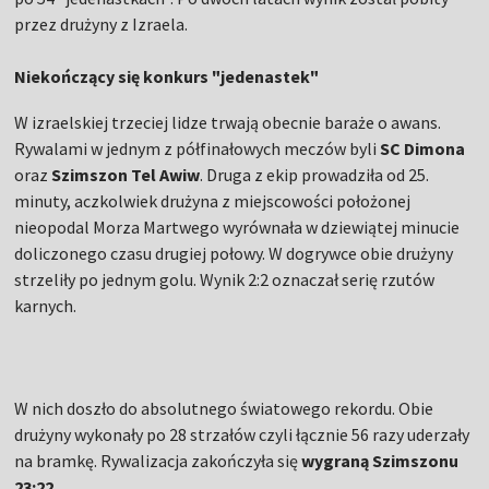
przez drużyny z Izraela.
Niekończący się konkurs "jedenastek"
W izraelskiej trzeciej lidze trwają obecnie baraże o awans.
Rywalami w jednym z półfinałowych meczów byli
SC Dimona
oraz
Szimszon Tel Awiw
. Druga z ekip prowadziła od 25.
minuty, aczkolwiek drużyna z miejscowości położonej
nieopodal Morza Martwego wyrównała w dziewiątej minucie
doliczonego czasu drugiej połowy. W dogrywce obie drużyny
strzeliły po jednym golu. Wynik 2:2 oznaczał serię rzutów
karnych.
W nich doszło do absolutnego światowego rekordu. Obie
drużyny wykonały po 28 strzałów czyli łącznie 56 razy uderzały
na bramkę. Rywalizacja zakończyła się
wygraną Szimszonu
23:22
.