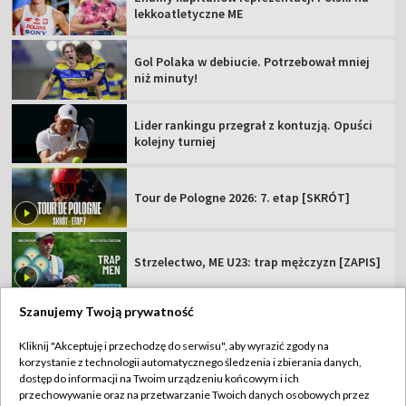
lekkoatletyczne ME
Gol Polaka w debiucie. Potrzebował mniej
niż minuty!
Lider rankingu przegrał z kontuzją. Opuści
kolejny turniej
Tour de Pologne 2026: 7. etap [SKRÓT]
Strzelectwo, ME U23: trap mężczyzn [ZAPIS]
Szanujemy Twoją prywatność
Kliknij "Akceptuję i przechodzę do serwisu", aby wyrazić zgody na
korzystanie z technologii automatycznego śledzenia i zbierania danych,
TVP
dostęp do informacji na Twoim urządzeniu końcowym i ich
Abonament TVP
Regulamin TVP
przechowywanie oraz na przetwarzanie Twoich danych osobowych przez