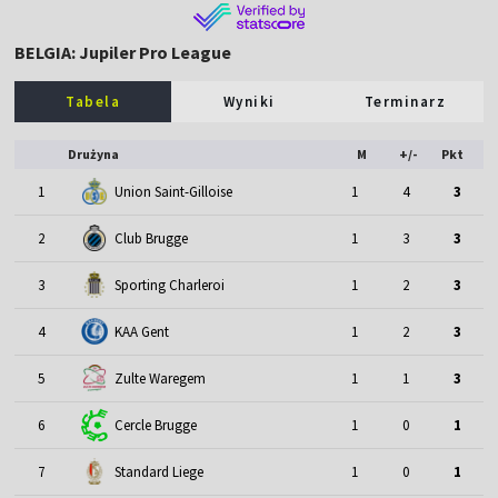
BELGIA: Jupiler Pro League
Tabela
Wyniki
Terminarz
Drużyna
M
+/-
Pkt
1
Union Saint-Gilloise
1
4
3
2
Club Brugge
1
3
3
3
Sporting Charleroi
1
2
3
4
KAA Gent
1
2
3
5
Zulte Waregem
1
1
3
6
Cercle Brugge
1
0
1
7
Standard Liege
1
0
1