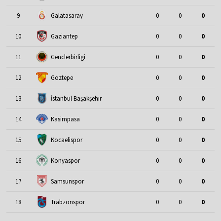
9
Galatasaray
0
0
0
10
Gaziantep
0
0
0
11
Genclerbirligi
0
0
0
12
Goztepe
0
0
0
13
İstanbul Başakşehir
0
0
0
14
Kasimpasa
0
0
0
15
Kocaelispor
0
0
0
16
Konyaspor
0
0
0
17
Samsunspor
0
0
0
18
Trabzonspor
0
0
0