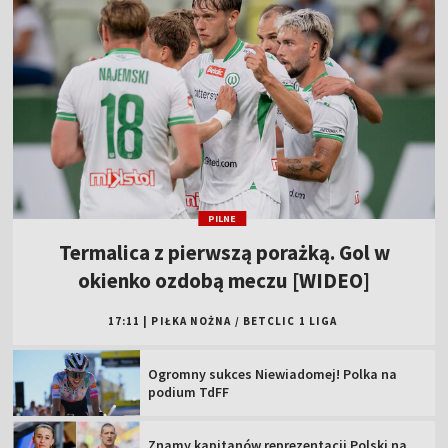
PILNE
Termalica z pierwszą porażką. Gol w
okienko ozdobą meczu [WIDEO]
17:11
|
PIŁKA NOŻNA
/
BETCLIC 1 LIGA
Ogromny sukces Niewiadomej! Polka na
podium TdFF
Znamy kapitanów reprezentacji Polski na