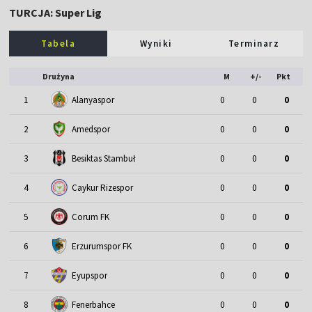
TURCJA: Super Lig
Tabela
Wyniki
Terminarz
Drużyna
M
+/-
Pkt
1
Alanyaspor
0
0
0
2
Amedspor
0
0
0
3
Besiktas Stambuł
0
0
0
4
Caykur Rizespor
0
0
0
5
Corum FK
0
0
0
6
Erzurumspor FK
0
0
0
7
Eyupspor
0
0
0
8
Fenerbahce
0
0
0