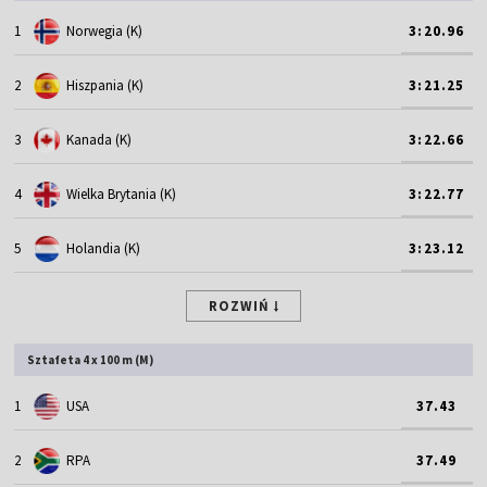
1
Norwegia (K)
3:20.96
2
Hiszpania (K)
3:21.25
3
Kanada (K)
3:22.66
4
Wielka Brytania (K)
3:22.77
5
Holandia (K)
3:23.12
ROZWIŃ
Sztafeta 4 x 100 m (M)
1
USA
37.43
2
RPA
37.49