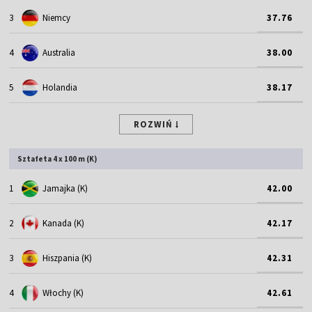
3
Niemcy
37.76
4
Australia
38.00
5
Holandia
38.17
ROZWIŃ
Sztafeta 4 x 100 m (K)
1
Jamajka (K)
42.00
2
Kanada (K)
42.17
3
Hiszpania (K)
42.31
4
Włochy (K)
42.61