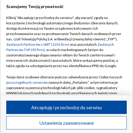
TVP
Szanujemy Twoją prywatność
Abonament TVP
Regulamin TVP
Kliknij "Akceptuję i przechodzę do serwisu", aby wyrazić zgody na
Polityka prywatności
Sklep TVP
korzystanie z technologii automatycznego śledzenia i zbierania danych,
dostęp do informacji na Twoim urządzeniu końcowym i ich
Biuro Reklamy
Moje zgody
przechowywanie oraz na przetwarzanie Twoich danych osobowych przez
nas, czyli Telewizję Polską S.A. w likwidacji (zwaną dalej również „TVP”),
Oferta Handlowa
Biuro reklamy
Zaufanych Partnerów z IAB* (1201 firm)
oraz pozostałych
Zaufanych
Partnerów TVP (93 firm)
, w celach marketingowych (w tym do
Telegazeta ogłoszenia
Kontakt
zautomatyzowanego dopasowania reklam do Twoich zainteresowań i
Emisja w TVP
mierzenia ich skuteczności) i pozostałych, które wskazujemy poniżej, a
także zgody na udostępnianie przez nas identyfikatora PPID do Google.
Kanały
Rada Programowa
Twoje dane osobowe zbierane podczas odwiedzania przez Ciebie naszych
Ogłoszenia przetargowe
poszczególnych serwisów
zwanych dalej „Portalem”, w tym informacje
©2026 Telewizja Polska Spółka Akcyjna w likwidacji
zapisywane za pomocą technologii takich jak: pliki cookie, sygnalizatory
Akademia Telewizyjna
WWW lub innych podobnych technologii umożliwiających świadczenie
Informacje o nadawcy
dopasowanych i bezpiecznych usług, personalizację treści oraz reklam,
udostępnianie funkcji mediów społecznościowych oraz analizowanie
Akceptuję i przechodzę do serwisu
Centrum informacji TVP
ruchu w Internecie.
System NOS
Twoje dane osobowe zbierane podczas odwiedzania przez Ciebie
Ustawienia zaawansowane
News
Transmisje
Wideo
Więcej
poszczególnych serwisów
na Portalu, takie jak adresy IP, identyfikatory
Zgłoś program (ROPAT)
Twoich urządzeń końcowych i identyfikatory plików cookie, informacje o