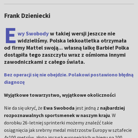
Frank Dzieniecki
E
wy Swobody
w takiej wersji jeszcze nie
widzieliśmy. Polska lekkoatletka otrzymała
od firmy Mattel swoją... własną lalkę Barbie! Polka
dostąpiła tego zaszczytu wraz z ośmioma innymi
zawodniczkami z całego świata.
Bez operacji się nie obejdzie. Polakowi postawiono błędną
diagnozę
Wyjątkowe towarzystwo, wyjątkowe okoliczności
Nie da się ukryć, że
Ewa Swoboda
jest jedną z
najbardziej
rozpoznawalnych sportsmenek w naszym kraju
. W
dorobku 26-letniej sprinterki możemy znaleźć takie
osiągnięcia jak srebrny medal mistrzostw Europy w sztafecie
4x100 metrów, złoto igrzysk europejskich w biegu na 100