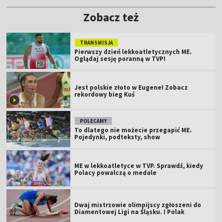
Zobacz też
TRANSMISJA
Pierwszy dzień lekkoatletycznych ME.
Oglądaj sesję poranną w TVP!
Jest polskie złoto w Eugene! Zobacz
rekordowy bieg Kuś
POLECAMY
To dlatego nie możecie przegapić ME.
Pojedynki, podteksty, show
ME w lekkoatletyce w TVP. Sprawdź, kiedy
Polacy powalczą o medale
Dwaj mistrzowie olimpijscy zgłoszeni do
Diamentowej Ligi na Śląsku. I Polak