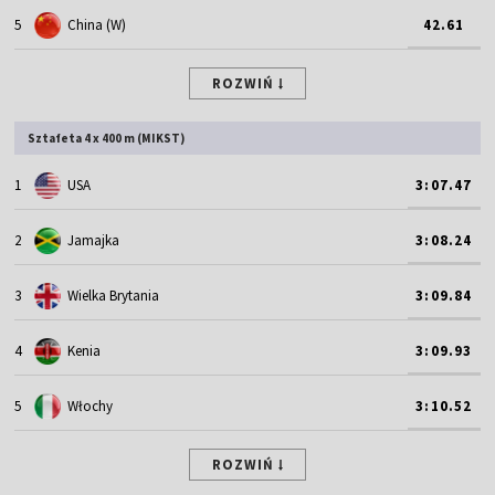
5
China (W)
42.61
ROZWIŃ
Sztafeta 4 x 400 m (MIKST)
1
USA
3:07.47
2
Jamajka
3:08.24
3
Wielka Brytania
3:09.84
4
Kenia
3:09.93
5
Włochy
3:10.52
ROZWIŃ