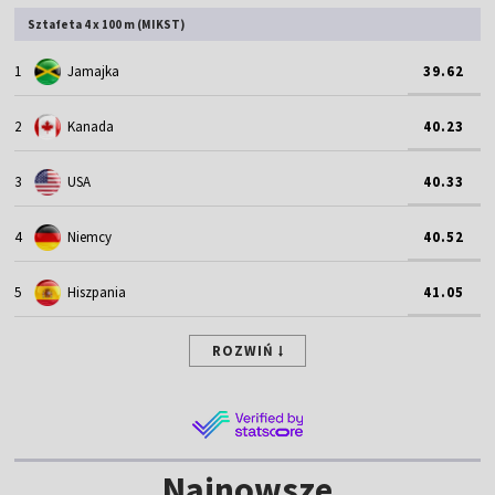
Sztafeta 4 x 100 m (MIKST)
1
Jamajka
39.62
2
Kanada
40.23
3
USA
40.33
4
Niemcy
40.52
5
Hiszpania
41.05
ROZWIŃ
Najnowsze