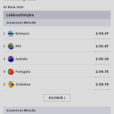
03 MAJA 2026
Lekkoatletyka
Sztafeta 4 x 400 m (M)
1
Botswana
2:54.47
2
RPA
2:55.07
3
Australia
2:55.20
4
Portugalia
2:59.75
5
Zimbabwe
2:59.79
ROZWIŃ
Sztafeta 4 x 400 m (K)