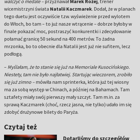
walczyć o medale –
przyznawał
Marek Rożej
, trener
wicemistrzyni świata
Natalii Kaczmarek
. Dodał, że w planach
tego duetu jest oczywiście tzw. wyświeżenie przed wylotem
do Włoch, bo tam – to już nasze wtrącenie – dobrze byłoby w
finale pokazać moc, postraszyć konkurentki i zdecydowanie
połamać granicę 50 sekund na 400 metrów. To żadna
mrzonka, bo to obecnie dla Natalii jest już nie sufitem, lecz
podłogą.
–
Myślałam, że to stanie się już na Memoriale Kusocińskiego.
Niestety, tam nie było najłatwiej. Startując wieczorem, zrobiło
się już zimno –
mówiła nam sprinterka, która już tej wiosny
ma za sobą występ w Chinach, a później na Bahamach. Tam
sztafety miały swój pierwszy mały szczyt. Tam m.in. za
sprawą Kaczmarek (choć, rzecz jasna, nie tylko) udało im się
zdobyć drużynowe bilety do Paryża.
Czytaj też
Dotarliśmy do szczegółów