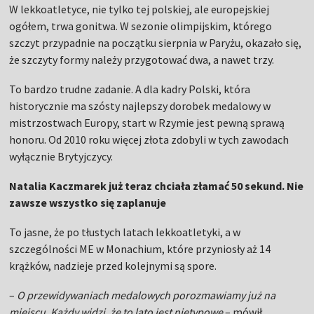
W lekkoatletyce, nie tylko tej polskiej, ale europejskiej
ogółem, trwa gonitwa. W sezonie olimpijskim, którego
szczyt przypadnie na początku sierpnia w Paryżu, okazało się,
że szczyty formy należy przygotować dwa, a nawet trzy.
To bardzo trudne zadanie. A dla kadry Polski, która
historycznie ma szósty najlepszy dorobek medalowy w
mistrzostwach Europy, start w Rzymie jest pewną sprawą
honoru. Od 2010 roku więcej złota zdobyli w tych zawodach
wyłącznie Brytyjczycy.
Natalia Kaczmarek już teraz chciała złamać 50 sekund. Nie
zawsze wszystko się zaplanuje
To jasne, że po tłustych latach lekkoatletyki, a w
szczególności ME w Monachium, które przyniosły aż 14
krążków, nadzieje przed kolejnymi są spore.
–
O przewidywaniach medalowych porozmawiamy już na
miejscu. Każdy widzi, że to lato jest nietypowe
– mówił