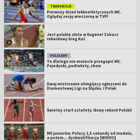
TRANSMISJA
Pierwszy dzień lekkoatletycznych ME.
Oglądaj sesję wieczorną w TVP!
Jest polskie złoto w Eugene! Zobacz
rekordowy bieg Kuś
POLECAMY
To dlatego nie możecie przegapić ME.
Pojedynki, podteksty, show
Dwaj mistrzowie olimpijscy zgłoszeni do
Diamentowej Ligi na Śląsku. I Polak
Świetny start sztafety. Nowy rekord Polski!
MŚ juniorów. Polacy 1,5 sekundy od medalu,
a potem... dyskwalifikacja [WIDEO]