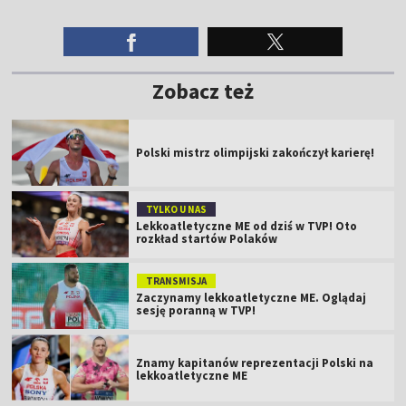
Zobacz też
Polski mistrz olimpijski zakończył karierę!
TYLKO U NAS
Lekkoatletyczne ME od dziś w TVP! Oto
rozkład startów Polaków
TRANSMISJA
Zaczynamy lekkoatletyczne ME. Oglądaj
sesję poranną w TVP!
Znamy kapitanów reprezentacji Polski na
lekkoatletyczne ME