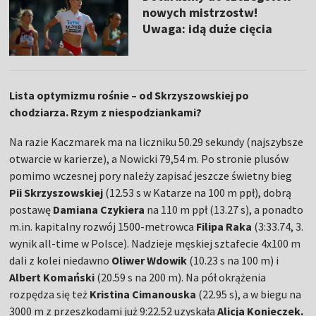
nowych mistrzostw!
Uwaga: idą duże cięcia
Lista optymizmu rośnie – od Skrzyszowskiej po
chodziarza. Rzym z niespodziankami?
Na razie Kaczmarek ma na liczniku 50.29 sekundy (najszybsze
otwarcie w karierze), a Nowicki 79,54 m. Po stronie plusów
pomimo wczesnej pory należy zapisać jeszcze świetny bieg
Pii Skrzyszowskiej
(12.53 s w Katarze na 100 m ppł), dobrą
postawę
Damiana Czykiera
na 110 m ppł (13.27 s), a ponadto
m.in. kapitalny rozwój 1500-metrowca
Filipa Raka
(3:33.74, 3.
wynik all-time w Polsce). Nadzieje męskiej sztafecie 4x100 m
dali z kolei niedawno
Oliwer Wdowik
(10.23 s na 100 m) i
Albert Komański
(20.59 s na 200 m). Na pół okrążenia
rozpędza się też
Kristina Cimanouska
(22.95 s), a w biegu na
3000 m z przeszkodami już 9:22.52 uzyskała
Alicja Konieczek.