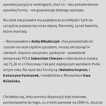
wysokiej pozycji w rankingach, choć to – bez potwierdzenia
wysokiej formy – nie gwarantuje dobrego występu.
Na razie nasza kadra ma pojedyncze przebłyski i tych na
szczęście pojawia się coraz więcej. Niemniej, są też kwestie,
które martwią.
–
Rozmawiałem z
Anitą Włodarczyk
. Ona powiedziała mi:
rzucam na razie ciężkim sprzętem, muszę okrzepnąć w
startach. Dopiero zaczynam, spokojnie
– powiedział
wiceprezes PZLA
Sebastian Chmara
o rekordzistce świata.
Jej 71,16 m z Chorzowa i tak jest najlepszym wynikiem Polki
w tym roku. Na razie bez formy są i
Malwina Kopron
, i
Katarzyna Furmanek
, i medalistka z Monachium
Ewa
Różańska
.
Chciałoby się, żeby wzrosty dyspozycji były miarowe,
porównywalne do tego, co zrobili panowie na 1500 m. Jeszcze