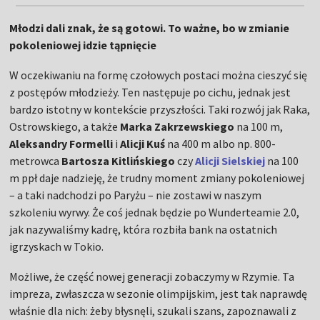
Młodzi dali znak, że są gotowi. To ważne, bo w zmianie
pokoleniowej idzie tąpnięcie
W oczekiwaniu na formę czołowych postaci można cieszyć się
z postępów młodzieży. Ten następuje po cichu, jednak jest
bardzo istotny w kontekście przyszłości. Taki rozwój jak Raka,
Ostrowskiego, a także
Marka Zakrzewskiego
na 100 m,
Aleksandry Formelli
i
Alicji Kuś
na 400 m albo np. 800-
metrowca
Bartosza Kitlińskiego
czy
Alicji Sielskiej
na 100
m ppł daje nadzieję, że trudny moment zmiany pokoleniowej
– a taki nadchodzi po Paryżu – nie zostawi w naszym
szkoleniu wyrwy. Że coś jednak będzie po Wunderteamie 2.0,
jak nazywaliśmy kadrę, która rozbiła bank na ostatnich
igrzyskach w Tokio.
Możliwe, że część nowej generacji zobaczymy w Rzymie. Ta
impreza, zwłaszcza w sezonie olimpijskim, jest tak naprawdę
właśnie dla nich: żeby błysnęli, szukali szans, zapoznawali z