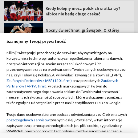
Kiedy kolejny mecz polskich siatkarzy?
Kibice nie będą długo czekać
Nocny ćwierćfinał Igi Świątek. O której
zagra z Dianą Sznajder?
Szanujemy Twoją prywatność
Kliknij "Akceptuję i przechodzę do serwisu", aby wyrazić zgody na
Polski mistrz olimpijski zakończył karierę!
korzystanie z technologii automatycznego śledzenia i zbierania danych,
dostęp do informacji na Twoim urządzeniu końcowym i ich
przechowywanie oraz na przetwarzanie Twoich danych osobowych przez
ME w pływaniu: oglądaj sesję poranną 1.
nas, czyli Telewizję Polską S.A. w likwidacji (zwaną dalej również „TVP”),
dnia
Zaufanych Partnerów z IAB* (1201 firm)
oraz pozostałych
Zaufanych
Partnerów TVP (93 firm)
, w celach marketingowych (w tym do
zautomatyzowanego dopasowania reklam do Twoich zainteresowań i
Lekkoatletyczne ME od dziś w TVP! Oto
mierzenia ich skuteczności) i pozostałych, które wskazujemy poniżej, a
rozkład startów Polaków
także zgody na udostępnianie przez nas identyfikatora PPID do Google.
Twoje dane osobowe zbierane podczas odwiedzania przez Ciebie naszych
poszczególnych serwisów
zwanych dalej „Portalem”, w tym informacje
zapisywane za pomocą technologii takich jak: pliki cookie, sygnalizatory
WWW lub innych podobnych technologii umożliwiających świadczenie
TVP
dopasowanych i bezpiecznych usług, personalizację treści oraz reklam,