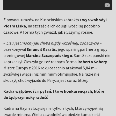
Z powodu urazów na Kusocińskim zabrakło
Ewy Swobody
i
Piotra Liska
, na szczęście ich dolegliwości są podobno
czasowe. A forma tych gwiazd, jak słyszymy, rośnie.
–
Lisu jest mocny jak chyba nigdy wcześniej, zobaczycie –
przekonywał
Emanuil Karalis
, jego sparingpartner z grupy
treningowej
Marcina Szczepańskiego
. Sam Szczepański nie
zaprzeczył. Cieszyła go też rosnąca forma
Roberta Sobery
.
Mistrz Europy z 2016 roku ostatnio atakował 5,84 m –
życiówkę i więcej niż minimum olimpijskie. Na razie nie
skoczył, choć wyjazdu do Paryża jest coraz bliżej.
Kadra wątpliwości i pytań. I to w konkurencjach, które
dotąd przynosiły radość
Kadra na Rzym złoży się nie tylko z tych, którzy wypełnią
twarde minima. Wielu zawodników pojedzie tam dzięki