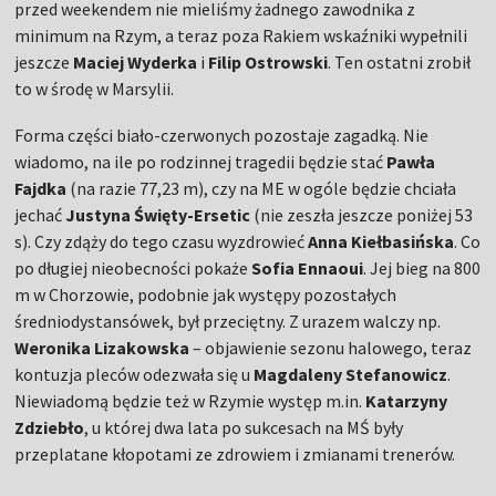
przed weekendem nie mieliśmy żadnego zawodnika z
minimum na Rzym, a teraz poza Rakiem wskaźniki wypełnili
jeszcze
Maciej Wyderka
i
Filip Ostrowski
. Ten ostatni zrobił
to w środę w Marsylii.
Forma części biało-czerwonych pozostaje zagadką. Nie
wiadomo, na ile po rodzinnej tragedii będzie stać
Pawła
Fajdka
(na razie 77,23 m), czy na ME w ogóle będzie chciała
jechać
Justyna Święty-Ersetic
(nie zeszła jeszcze poniżej 53
s). Czy zdąży do tego czasu wyzdrowieć
Anna Kiełbasińska
. Co
po długiej nieobecności pokaże
Sofia Ennaoui
. Jej bieg na 800
m w Chorzowie, podobnie jak występy pozostałych
średniodystansówek, był przeciętny. Z urazem walczy np.
Weronika Lizakowska
– objawienie sezonu halowego, teraz
kontuzja pleców odezwała się u
Magdaleny Stefanowicz
.
Niewiadomą będzie też w Rzymie występ m.in.
Katarzyny
Zdziebło
, u której dwa lata po sukcesach na MŚ były
przeplatane kłopotami ze zdrowiem i zmianami trenerów.