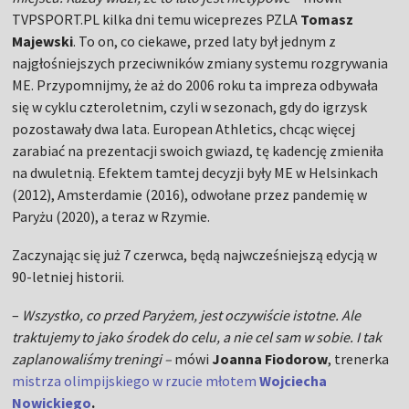
TVPSPORT.PL kilka dni temu wiceprezes PZLA
Tomasz
Majewski
. To on, co ciekawe, przed laty był jednym z
najgłośniejszych przeciwników zmiany systemu rozgrywania
ME. Przypomnijmy, że aż do 2006 roku ta impreza odbywała
się w cyklu czteroletnim, czyli w sezonach, gdy do igrzysk
pozostawały dwa lata. European Athletics, chcąc więcej
zarabiać na prezentacji swoich gwiazd, tę kadencję zmieniła
na dwuletnią. Efektem tamtej decyzji były ME w Helsinkach
(2012), Amsterdamie (2016), odwołane przez pandemię w
Paryżu (2020), a teraz w Rzymie.
Zaczynając się już 7 czerwca, będą najwcześniejszą edycją w
90-letniej historii.
–
Wszystko, co przed Paryżem, jest oczywiście istotne. Ale
traktujemy to jako środek do celu, a nie cel sam w sobie. I tak
zaplanowaliśmy treningi –
mówi
Joanna Fiodorow
, trenerka
mistrza olimpijskiego w rzucie młotem
Wojciecha
Nowickiego
.