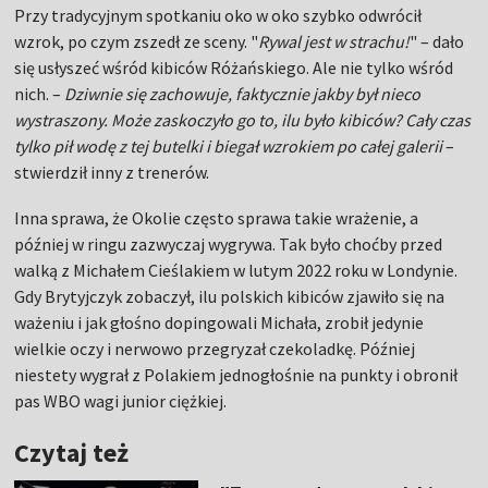
Przy tradycyjnym spotkaniu oko w oko szybko odwrócił
wzrok, po czym zszedł ze sceny. "
Rywal jest w strachu!
" – dało
się usłyszeć wśród kibiców Różańskiego. Ale nie tylko wśród
nich. –
Dziwnie się zachowuje, faktycznie jakby był nieco
wystraszony. Może zaskoczyło go to, ilu było kibiców? Cały czas
tylko pił wodę z tej butelki i biegał wzrokiem po całej galerii
–
stwierdził inny z trenerów.
Inna sprawa, że Okolie często sprawa takie wrażenie, a
później w ringu zazwyczaj wygrywa. Tak było choćby przed
walką z Michałem Cieślakiem w lutym 2022 roku w Londynie.
Gdy Brytyjczyk zobaczył, ilu polskich kibiców zjawiło się na
ważeniu i jak głośno dopingowali Michała, zrobił jedynie
wielkie oczy i nerwowo przegryzał czekoladkę. Później
niestety wygrał z Polakiem jednogłośnie na punkty i obronił
pas WBO wagi junior ciężkiej.
Czytaj też