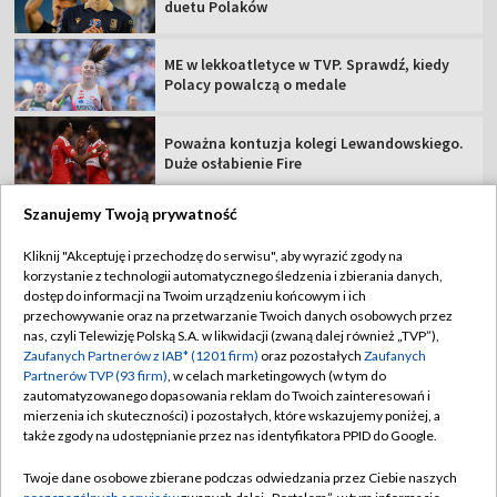
duetu Polaków
ME w lekkoatletyce w TVP. Sprawdź, kiedy
Polacy powalczą o medale
Poważna kontuzja kolegi Lewandowskiego.
Duże osłabienie Fire
Szanujemy Twoją prywatność
Kliknij "Akceptuję i przechodzę do serwisu", aby wyrazić zgody na
korzystanie z technologii automatycznego śledzenia i zbierania danych,
TVP
dostęp do informacji na Twoim urządzeniu końcowym i ich
Abonament TVP
Regulamin TVP
przechowywanie oraz na przetwarzanie Twoich danych osobowych przez
nas, czyli Telewizję Polską S.A. w likwidacji (zwaną dalej również „TVP”),
Polityka prywatności
Sklep TVP
Zaufanych Partnerów z IAB* (1201 firm)
oraz pozostałych
Zaufanych
Partnerów TVP (93 firm)
, w celach marketingowych (w tym do
Biuro Reklamy
Moje zgody
zautomatyzowanego dopasowania reklam do Twoich zainteresowań i
mierzenia ich skuteczności) i pozostałych, które wskazujemy poniżej, a
Oferta Handlowa
Biuro reklamy
także zgody na udostępnianie przez nas identyfikatora PPID do Google.
Telegazeta ogłoszenia
Kontakt
Twoje dane osobowe zbierane podczas odwiedzania przez Ciebie naszych
Emisja w TVP