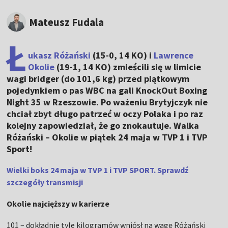
Mateusz Fudala
Ł
ukasz Różański
(15-0, 14 KO) i
Lawrence
Okolie
(19-1, 14 KO) zmieścili się w limicie
wagi bridger (do 101,6 kg) przed piątkowym
pojedynkiem o pas WBC na gali KnockOut Boxing
Night 35 w Rzeszowie. Po ważeniu Brytyjczyk nie
chciał zbyt długo patrzeć w oczy Polaka i po raz
kolejny zapowiedział, że go znokautuje. Walka
Różański – Okolie w piątek 24 maja w TVP 1 i TVP
Sport!
Wielki boks 24 maja w TVP 1 i TVP SPORT. Sprawdź
szczegóły transmisji
Okolie najcięższy w karierze
101 – dokładnie tyle kilogramów wniósł na wagę Różański