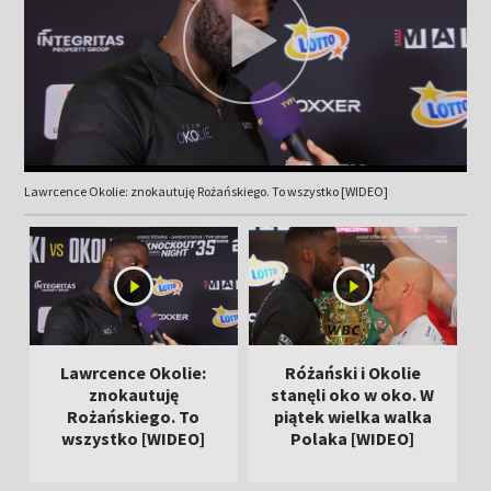
Lawrcence Okolie: znokautuję Rożańskiego. To wszystko [WIDEO]
Lawrcence Okolie:
Różański i Okolie
znokautuję
stanęli oko w oko. W
Rożańskiego. To
piątek wielka walka
wszystko [WIDEO]
Polaka [WIDEO]