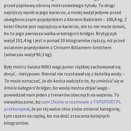
przed piątkową obroną mistrzowskiego tytułu. To drugi
najniższy wynik w jego karierze, a mniej ważył jedynie przed
ubiegłorocznym pojedynkiem z Alenem Babiciem – 100,8 kg. Z
kolei Okolie jest najcięższy w karierze, ale to nie może dziwić,
bo to jego pierwsza walka w kategorii bridger. Brytyjczyk
ważył 101,4 kg i jest o ponad 10 kilogramów cięższy, niż przed
ostatnim pojedynkiem z Chrisem Billamem-Smithem
(wówczas ważył 90,3 kg).
Były mistrz świata WBO wagi junior ciężkiej zachowywał się
dosyć... nietypowo. Niemal nie rozstawał się z butelką wody. –
To może oznaczać, że do końca walczył o to, by zmieścić się w
limicie kategorii bridger, bo wodą można zbijać wagę
–
powiedział nam jeden z trenerów obecnych na ważeniu. To
niewykluczone, bo
sam Okolie w rozmowie z TVPSPORT.PL
przekonywał
, że po tej walce chce znów zmienić kategorię,
tym razem na ciężką, bo ma dość zrzucania kolejnych
kilogramów.