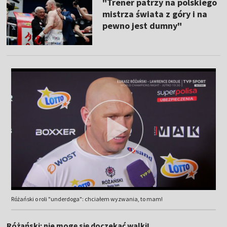
"Trener patrzy na polskiego
mistrza świata z góry i na
pewno jest dumny"
Różański o roli "underdoga": chciałem wyzwania, to mam!
Różański: nie mogę się doczekać walki!