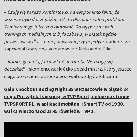
–
Czuję się bardzo komfortowo, nawet pomimo faktu, że
ważenie było dosyć późno. Ok, to dla mnie żaden problem.
Zamierzam go jutro znokautować. Do tej pory na tych
treningach medialnych to była zabawa, w piątek będzie
prawdziwa walka. To mój najważniejszy pojedynek w karierze
–
zapewniał Brytyjczyk w rozmowie z Aleksandrą Piką.
–
Koniec gadania, jutro w końcu robota. Nie mogę się
doczekać!
– skomentował krótko polski mistrz, który jeszcze
długo po ważeniu ochoczo pozował do zdjęć z kibicami.
Gala KnockOut Boxing Night 35 w Rzeszowie w piątek 24
maja. Początek transmisji w TVP Sport, online na stronie
TVPSPORT.PL, w aplikacji mobilnej i Smart TV od 19:30.
Walka wieczoru od 22:45 również w TVP 1.